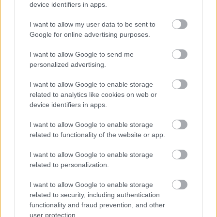
device identifiers in apps.
I want to allow my user data to be sent to
Διαβάζονται αυτή τη στιγμή
Google for online advertising purposes.
Τράπεζες: Στα 55,5 εκατ. ευρώ ο λογαριασμός
I want to allow Google to send me
από τα δάνεια του ν. Κατσέλη
personalized advertising.
Νέο Χωροταξικό Τουρισμού: Οι νέες «κόκκινες
γραμμές» για το περιβάλλον και τι αλλάζει σε
I want to allow Google to enable storage
ξενοδοχεία, νησιά και επενδύσεις
related to analytics like cookies on web or
device identifiers in apps.
Τα ανοιχτά μέτωπα για την ενίσχυση της
ελληνικής βιομηχανίας
I want to allow Google to enable storage
related to functionality of the website or app.
I want to allow Google to enable storage
related to personalization.
TAGS:
Ρομπέρτα Μετσόλα
Νέα Δημοκρατία (ΝΔ)
I want to allow Google to enable storage
related to security, including authentication
Κυριάκος Μητσοτάκης
functionality and fraud prevention, and other
user protection.