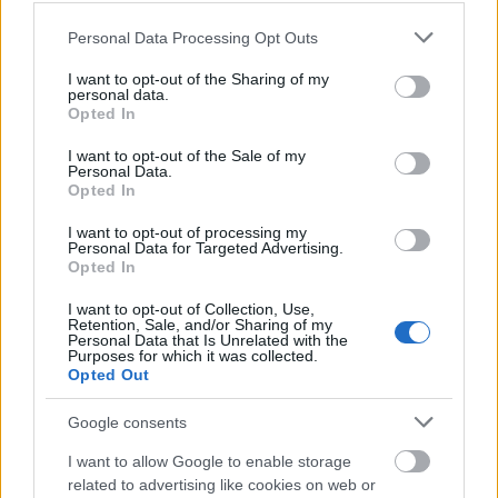
Please note that this website/app uses one or more Google
Πηγή: ΑΠΕ-ΜΠΕ
Personal Data Processing Opt Outs
services and may gather and store information including but
not limited to your visit or usage behaviour. You may click to
I want to opt-out of the Sharing of my
personal data.
Ακολουθήστε το
insider.gr στο Google News
και μάθετε
grant or deny consent to Google and its third-party tags to
Opted In
πρώτοι όλες τις
ειδήσεις
από την Ελλάδα και τον κόσμο.
use your data for below specified purposes in below Google
consent section.
I want to opt-out of the Sale of my
Personal Data.
Opted In
I want to opt-out of processing my
Personal Data for Targeted Advertising.
Opted In
I want to opt-out of Collection, Use,
Retention, Sale, and/or Sharing of my
Personal Data that Is Unrelated with the
Purposes for which it was collected.
Opted Out
Google consents
I want to allow Google to enable storage
related to advertising like cookies on web or