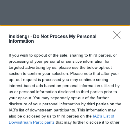
insider.gr -
Do Not Process My Personal
Information
If you wish to opt-out of the sale, sharing to third parties, or
processing of your personal or sensitive information for
targeted advertising by us, please use the below opt-out
section to confirm your selection. Please note that after your
«Και με την Ελλάδα ξανά στην καρδιά της
opt-out request is processed you may continue seeing
interest-based ads based on personal information utilized by
Ευρώπης, δεν έχω καμία αμφιβολία ότι θα τα
us or personal information disclosed to third parties prior to
καταφέρουμε. Σας εύχομαι ένα επιτυχημένο
your opt-out. You may separately opt-out of the further
Συνέδριο, γεμάτο εποικοδομητικές συζητήσεις,
disclosure of your personal information by third parties on the
νέες ιδέες και ένα κοινό όραμα για τη
IAB’s list of downstream participants. This information may
διαμόρφωση του μέλλοντος» κατέληξε η κ.
also be disclosed by us to third parties on the
IAB’s List of
Downstream Participants
that may further disclose it to other
Μετσόλα.
third parties.