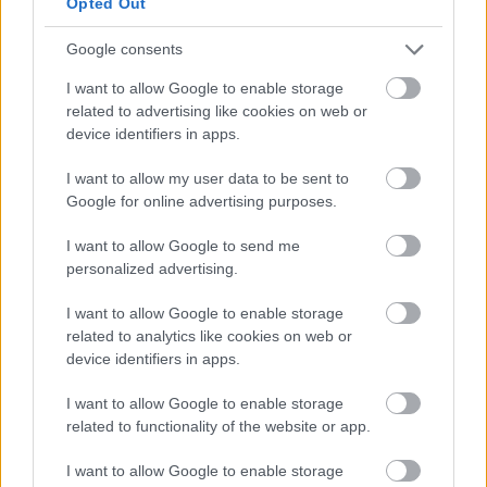
Opted Out
ακόμη 8 έως 10 φορτηγά πλοία ελληνικών
συμφερόντων, συμπεριλαμβανομένων bulk
Google consents
carriers και containerships, τα οποία εξυπηρετούν
I want to allow Google to enable storage
κυρίως μεταφορές σιτηρών, πρώτων υλών,
related to advertising like cookies on web or
μεταλλευμάτων και εμπορευματοκιβωτίων.
device identifiers in apps.
I want to allow my user data to be sent to
Google for online advertising purposes.
I want to allow Google to send me
personalized advertising.
I want to allow Google to enable storage
related to analytics like cookies on web or
device identifiers in apps.
I want to allow Google to enable storage
related to functionality of the website or app.
I want to allow Google to enable storage