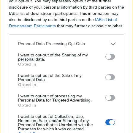
your opt-out. You may separately opt-out of the further
disclosure of your personal information by third parties on the
IAB’s list of downstream participants. This information may
Σύμφωνα με στοιχεία της εταιρείας ναυτιλιακής
also be disclosed by us to third parties on the
IAB’s List of
ασφάλειας Diaplous Maritime Services, κατά
Downstream Participants
that may further disclose it to other
third parties.
μέσο όρο δραστηριοποιούνται κάθε εβδομάδα
στη Μαύρη Θάλασσα ή στα γύρω ύδατα περίπου
Please note that this website/app uses one or more Google
Personal Data Processing Opt Outs
services and may gather and store information including but
10 έως 12 δεξαμενόπλοια ελληνικών
not limited to your visit or usage behaviour. You may click to
I want to opt-out of the Sharing of my
συμφερόντων.
personal data.
grant or deny consent to Google and its third-party tags to
Opted In
use your data for below specified purposes in below Google
Η παρουσία αυτή συνδέεται κυρίως με τη
consent section.
I want to opt-out of the Sale of my
Personal Data.
μεταφορά ενεργειακών φορτίων και προϊόντων
Opted In
πετρελαίου, σε μια περιοχή που εξακολουθεί να
διαδραματίζει κρίσιμο ρόλο στις παγκόσμιες
I want to opt-out of processing my
Personal Data for Targeted Advertising.
ενεργειακές και εμπορικές ροές.
Opted In
I want to opt-out of Collection, Use,
Παράλληλα, σύμφωνα με τις ίδιες εκτιμήσεις,
Retention, Sale, and/or Sharing of my
Personal Data that Is Unrelated with the
στην περιοχή επιχειρούν σε εβδομαδιαία βάση
Purposes for which it was collected.