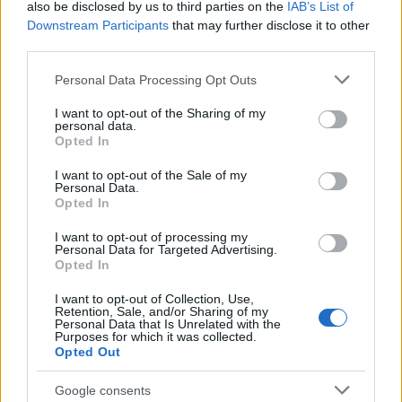
also be disclosed by us to third parties on the
IAB’s List of
Downstream Participants
that may further disclose it to other
third parties.
Please note that this website/app uses one or more Google
Personal Data Processing Opt Outs
services and may gather and store information including but
not limited to your visit or usage behaviour. You may click to
I want to opt-out of the Sharing of my
personal data.
grant or deny consent to Google and its third-party tags to
Opted In
use your data for below specified purposes in below Google
consent section.
I want to opt-out of the Sale of my
Personal Data.
Opted In
I want to opt-out of processing my
Personal Data for Targeted Advertising.
Opted In
Κλείνοντας την τοποθέτησή του, ο Θανάσης
I want to opt-out of Collection, Use,
Κοντογεώργης επανέλαβε ότι ο πυρήνας της
Retention, Sale, and/or Sharing of my
Personal Data that Is Unrelated with the
πολιτικής της Νέας Δημοκρατίας παραμένει
Purposes for which it was collected.
βαθιά κοινωνικός, με σταθερό στόχο την κοινωνική
Opted Out
κινητικότητα, τη συλλογική πρόοδο και, πάνω από
Google consents
όλα, την κοινωνική δικαιοσύνη για μια ισόρροπη