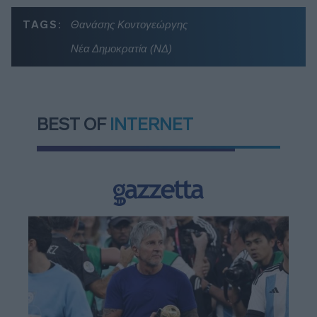
TAGS:
Θανάσης Κοντογεώργης
Νέα Δημοκρατία (ΝΔ)
BEST OF
INTERNET