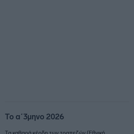
Το α΄3μηνο 2026
Τα καθαρά κέρδη των τραπεζών (Εθνική,