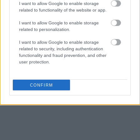
εκατ. ευρώ (+7,6%), η Πειραιώς 210 εκατ. ευρώ
I want to allow Google to enable storage
(+31%), η Eurobank 203 εκατ. ευρώ (+20%), η
related to functionality of the website or app.
Κύπρου 44 εκατ. ευρώ (σταθερά) και η Optima
I want to allow Google to enable storage
Bank 19 εκατ. ευρώ από 12,1 εκατ. ευρώ (+57%).
related to personalization.
I want to allow Google to enable storage
related to security, including authentication
functionality and fraud prevention, and other
user protection.
CONFIRM