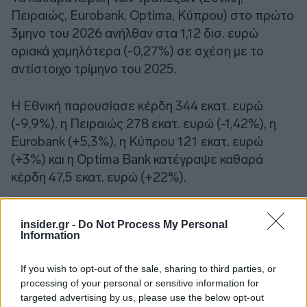
Πειραιώς, Eurobank, Optima, Κύπρου) στο πρώτο
3μηνο του 2026 ανήλθαν στα 1,12 δισ. ευρώ
οριακά χαμηλότερα (-0,27%) σε σχέση με το
αντίστοιχο τρίμηνο του 2025.
Η Εθνική παρουσίασε κέρδη 344 εκατ. ευρώ
(-9,9%), η Πειραιώς 278 εκατ. ευρώ (-1,42%), η
Eurobank (+5,3%), η Κύπρου 121 εκατ. ευρώ
(+3%) και η Optima Bank κατέγραψε καθαρά
κέρδη 47,5 εκατ. ευρώ (+22%).
Τα καθαρά έσοδα από τόκους διαμορφώθηκαν
insider.gr -
Do Not Process My Personal
στο 1,93 δισ. ευρώ ελαφρά υψηλότερα από το
Information
πρώτο 3μηνο 2025 (+1,4%).
If you wish to opt-out of the sale, sharing to third parties, or
processing of your personal or sensitive information for
targeted advertising by us, please use the below opt-out