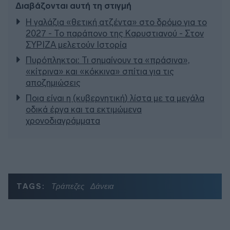
Διαβάζονται αυτή τη στιγμή
Η γαλάζια «θετική ατζέντα» στο δρόμο για το
2027 - Το παράπονο της Καρυστιανού - Στον
ΣΥΡΙΖΑ μελετούν Ιστορία
Πυρόπληκτοι: Τι σημαίνουν τα «πράσινα»,
«κίτρινα» και «κόκκινα» σπίτια για τις
αποζημιώσεις
Ποια είναι η (κυβερνητική) λίστα με τα μεγάλα
οδικά έργα και τα εκτιμώμενα
χρονοδιαγράμματα
TAGS:
Τράπεζες
Δάνεια