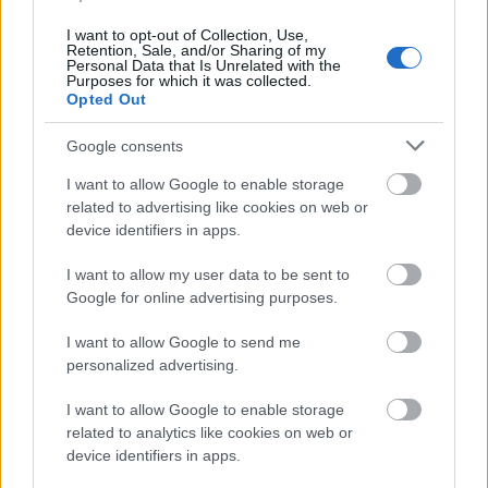
I want to opt-out of Collection, Use,
Retention, Sale, and/or Sharing of my
Personal Data that Is Unrelated with the
Purposes for which it was collected.
Opted Out
Google consents
Η Εθνική κατέγραψε έσοδα από τόκους 541 εκατ.
I want to allow Google to enable storage
ευρώ (-1,3%), η Eurobank 664 (+4%), η Πειραιώς
related to advertising like cookies on web or
481 εκατ. ευρώ (σταθερά), η Κύπρου 181εκατ.
device identifiers in apps.
ευρώ (-3%) και η Optima Bank 62 εκατ. ευρώ
I want to allow my user data to be sent to
(+25%).
Google for online advertising purposes.
Τα έσοδα από τις προμήθειες αυξήθηκαν κατά
I want to allow Google to send me
personalized advertising.
20% στα 590 εκατ. ευρώ από 490 εκατ. ευρώ το
αντίστοιχο τρίμηνο του περασμένου έτους.
I want to allow Google to enable storage
related to analytics like cookies on web or
device identifiers in apps.
Η Εθνική παρουσίασε έσοδα από προμήθειες 114