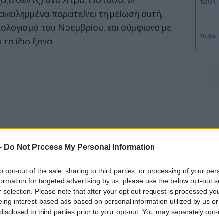
6,6 σεντς) ανά λίτρο. Ωστόσο, οι
15:01
ανειλημμένα παρατείνει τη μείωση αυτή,
ολογισμό του Νοεμβρίου, και σύμφωνα με
14:54
 το ίδιο ξανά.
14:47
14:35
14:31
 -
Do Not Process My Personal Information
to opt-out of the sale, sharing to third parties, or processing of your per
14:28
formation for targeted advertising by us, please use the below opt-out s
r selection. Please note that after your opt-out request is processed y
eing interest-based ads based on personal information utilized by us or
14:11
disclosed to third parties prior to your opt-out. You may separately opt-