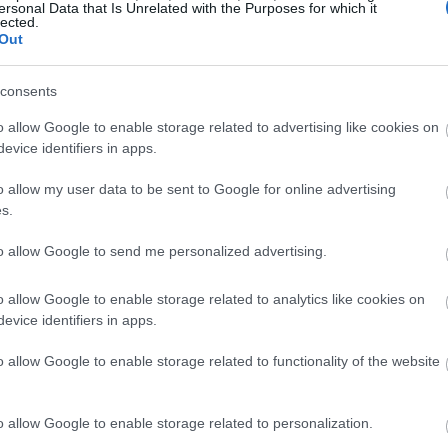
ersonal Data that Is Unrelated with the Purposes for which it
lected.
Out
13:14
consents
13:07
o allow Google to enable storage related to advertising like cookies on
evice identifiers in apps.
12:57
o allow my user data to be sent to Google for online advertising
s.
12:49
to allow Google to send me personalized advertising.
o allow Google to enable storage related to analytics like cookies on
 Ρέιτσελ Ριβς έχουν και οι δύο τονίσει τη
12:39
evice identifiers in apps.
ς ζωής — το οποίο, σύμφωνα με
o allow Google to enable storage related to functionality of the website
 ανησυχία για τους ψηφοφόρους — όμως ο
12:33
αντική πηγή εσόδων, αποφέροντας 24
ευταίο οικονομικό έτος.
o allow Google to enable storage related to personalization.