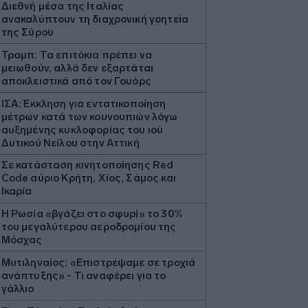
Διεθνή μέσα της Ιταλίας
ανακαλύπτουν τη διαχρονική γοητεία
της Σύρου
Τραμπ: Τα επιτόκια πρέπει να
μειωθούν, αλλά δεν εξαρτάται
αποκλειστικά από τον Γουόρς
ΙΣΑ: Έκκληση για εντατικοποίηση
μέτρων κατά των κουνουπιών λόγω
αυξημένης κυκλοφορίας του ιού
Δυτικού Νείλου στην Αττική
Σε κατάσταση κινητοποίησης Red
Code αύριο Κρήτη, Χίος, Σάμος και
Ικαρία
Η Ρωσία «βγάζει στο σφυρί» το 30%
του μεγαλύτερου αεροδρομίου της
Μόσχας
Μυτιληναίος: «Επιστρέψαμε σε τροχιά
ανάπτυξης» - Τι αναφέρει για τo
γάλλιο