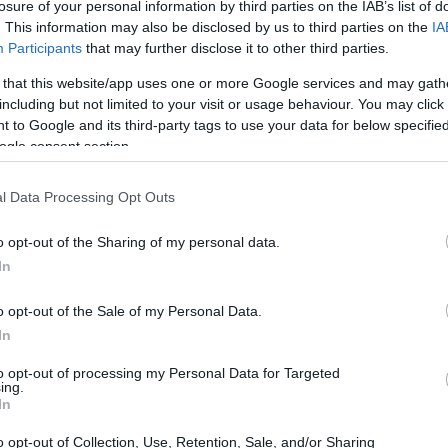
τική πηγή της δήλωσε: «Εξετάζουν το
losure of your personal information by third parties on the IAB’s list of
. This information may also be disclosed by us to third parties on the
IA
ωτηθείς σχετικά με το δημοσίευμα,
Participants
that may further disclose it to other third parties.
14:05
ργείου Οικονομικών δήλωσε: «Δεν
 that this website/app uses one or more Google services and may gath
including but not limited to your visit or usage behaviour. You may click 
 to Google and its third-party tags to use your data for below specifi
13:57
ίου έχουν αυξηθεί περίπου κατά 60% από
ogle consent section.
άν στα τέλη Φεβρουαρίου.
l Data Processing Opt Outs
13:48
o opt-out of the Sharing of my personal data.
In
13:40
o opt-out of the Sale of my Personal Data.
In
13:31
to opt-out of processing my Personal Data for Targeted
ing.
In
13:16
o opt-out of Collection, Use, Retention, Sale, and/or Sharing