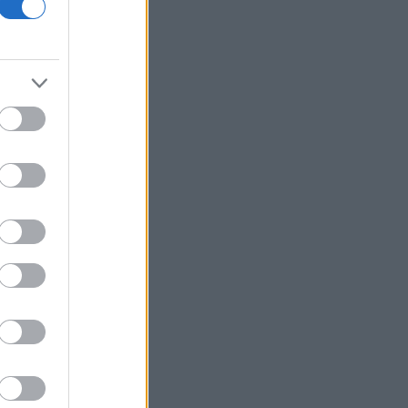
ελληνικός στόλος
Συνελήφθη στη Γερμανία ένας από
τους εκτελεστές της «Greek Mafia»
Μειώθηκε στα 2,615 δισ. ευρώ το
εμπορικό έλλειμμα τον Ιούνιο - «Άλμα»
26,3% στις εξαγωγές
Σκέρτσος για πυρκαγιές: «Nα μην
σταματήσουμε να επενδύουμε στην
πρόληψη και τους ανθρώπους»
Έρευνα του ΕΟΤ: Η Ελλάδα στις
κορυφαίες επιλογές των Ευρωπαίων
ταξιδιωτών
Νέο Αεροδρόμιο Κρήτης: Έπεσαν οι
υπογραφές για τα συστήματα
αεροναυτιλίας
Γερμανία: Συνεδρίαση του Εθνικού
Συμβουλίου για το περιστατικό με το
drone