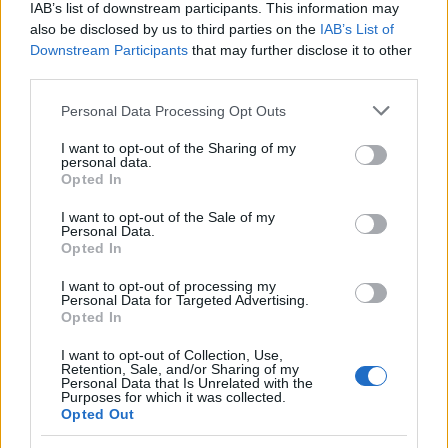
IAB’s list of downstream participants. This information may
also be disclosed by us to third parties on the
IAB’s List of
Downstream Participants
that may further disclose it to other
third parties.
Please note that this website/app uses one or more Google
Personal Data Processing Opt Outs
services and may gather and store information including but
not limited to your visit or usage behaviour. You may click to
I want to opt-out of the Sharing of my
personal data.
grant or deny consent to Google and its third-party tags to
Opted In
use your data for below specified purposes in below Google
consent section.
I want to opt-out of the Sale of my
Personal Data.
Opted In
Ακολουθήστε το
insider.gr στο Google News
και μάθετε
I want to opt-out of processing my
πρώτοι όλες τις
ειδήσεις
από την Ελλάδα και τον κόσμο.
Personal Data for Targeted Advertising.
Opted In
I want to opt-out of Collection, Use,
Retention, Sale, and/or Sharing of my
Personal Data that Is Unrelated with the
Purposes for which it was collected.
Opted Out