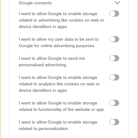
Google consents
I want to allow Google to enable storage
related to advertising like cookies on web or
device identifiers in apps.
I want to allow my user data to be sent to
Google for online advertising purposes.
I want to allow Google to send me
personalized advertising.
Διαβάζονται αυτή τη στιγμή
I want to allow Google to enable storage
related to analytics like cookies on web or
Τράπεζες: Στα 55,5 εκατ. ευρώ ο λογαριασμός
device identifiers in apps.
από τα δάνεια του ν. Κατσέλη
I want to allow Google to enable storage
Νέο Χωροταξικό Τουρισμού: Οι νέες «κόκκινες
related to functionality of the website or app.
γραμμές» για το περιβάλλον και τι αλλάζει σε
ξενοδοχεία, νησιά και επενδύσεις
I want to allow Google to enable storage
Τα ανοιχτά μέτωπα για την ενίσχυση της
related to personalization.
ελληνικής βιομηχανίας