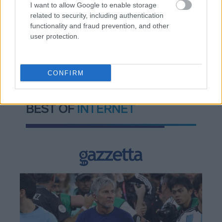
I want to allow Google to enable storage
related to security, including authentication
functionality and fraud prevention, and other
user protection.
TAGS:
Παγκόσμιος Οργανισμός Υγείας (ΠΟΥ)
CONFIRM
BEST OF
INTERNET