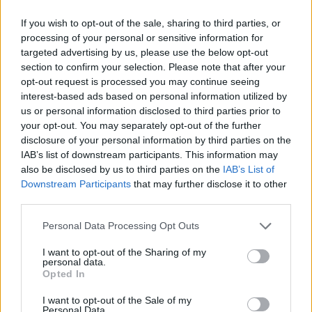
If you wish to opt-out of the sale, sharing to third parties, or
processing of your personal or sensitive information for
targeted advertising by us, please use the below opt-out
section to confirm your selection. Please note that after your
opt-out request is processed you may continue seeing
interest-based ads based on personal information utilized by
us or personal information disclosed to third parties prior to
your opt-out. You may separately opt-out of the further
disclosure of your personal information by third parties on the
IAB’s list of downstream participants. This information may
also be disclosed by us to third parties on the
IAB’s List of
Downstream Participants
that may further disclose it to other
Καταληκτικά σημειώνει ότι «επειδή αυτά τα
third parties.
αποτελέσματα είναι ο καθρέπτης της πολιτικής
Please note that this website/app uses one or more Google
του, ας σταματήσει τα copy paste από τη Χίλαρι
Personal Data Processing Opt Outs
services and may gather and store information including but
Κλίντον και τα ψευτοδιλήμματα και ας προκηρύξει
not limited to your visit or usage behaviour. You may click to
I want to opt-out of the Sharing of my
personal data.
εκλογές για να δει τη πραγματική άποψη που
grant or deny consent to Google and its third-party tags to
Opted In
έχουν οι Έλληνες και οι Ελληνίδες για την πολιτική
use your data for below specified purposes in below Google
consent section.
του».
I want to opt-out of the Sale of my
Personal Data.