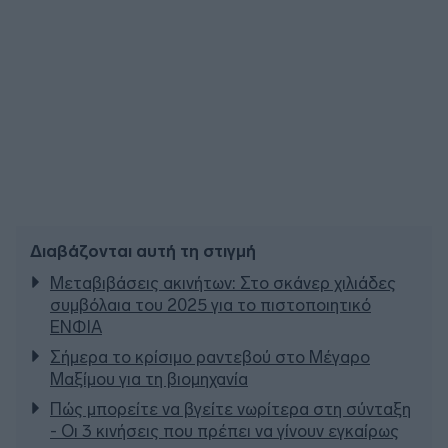
Διαβάζονται αυτή τη στιγμή
Μεταβιβάσεις ακινήτων: Στο σκάνερ χιλιάδες
συμβόλαια του 2025 για το πιστοποιητικό
ΕΝΦΙΑ
Σήμερα το κρίσιμο ραντεβού στο Μέγαρο
Μαξίμου για τη βιομηχανία
Πώς μπορείτε να βγείτε νωρίτερα στη σύνταξη
- Οι 3 κινήσεις που πρέπει να γίνουν εγκαίρως