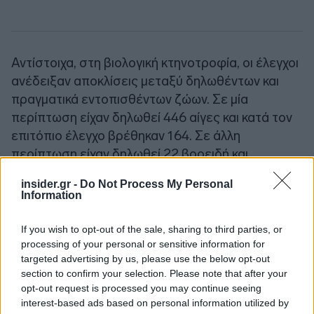
Αντίστοιχα, στη βιολογική κτηνοτροφία, οι έλεγχοι
ανέδειξαν αποκλίσεις μεταξύ δηλωθέντων και
πραγματικά εντοπισθέντων ζώων. Σε μία
περίπτωση είχαν δηλωθεί 446 αίγες και κατά τον
επιτόπιο έλεγχο βρέθηκαν 164. Σε άλλη
περίπτωση είχαν δηλωθεί 22 βοοειδή και
βρέθηκαν 9, ενώ σε τρίτη περίπτωση είχαν
insider.gr -
Do Not Process My Personal
δηλωθεί 88 βοοειδή και βρέθηκαν 49.
Information
Παράλληλα, από τον ΕΛΓΟ-ΔΗΜΗΤΡΑ
If you wish to opt-out of the sale, sharing to third parties, or
processing of your personal or sensitive information for
ελέγχθηκαν και οι 16 εγκεκριμένοι Οργανισμοί
targeted advertising by us, please use the below opt-out
Ελέγχου και Πιστοποίησης βιολογικής παραγωγής.
section to confirm your selection. Please note that after your
Από τους ελέγχους προέκυψαν μέτρα αναστολής
opt-out request is processed you may continue seeing
και χρηματικά πρόστιμα. Συνολικά επιβλήθηκαν 8
interest-based ads based on personal information utilized by