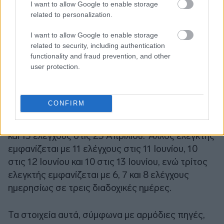
I want to allow Google to enable storage
related to personalization.
I want to allow Google to enable storage
related to security, including authentication
functionality and fraud prevention, and other
user protection.
Ενδεικτικά, ένας ελεγκτής εμφανίζεται να έχει
πραγματοποιήσει 7 επιτόπιους ελέγχους
CONFIRM
παραγωγών στις 22 Απριλίου 2025, 11 ελέγχους
στις 23 Απριλίου, 15 ελέγχους στις 24 Απριλίου
και 13 ελέγχους στις 25 Απριλίου. 'Αλλος ελεγκτής
εμφανίζεται με 11 ελέγχους στις 11 Ιουνίου, 10
στις 12 Ιουνίου και 10 στις 13 Ιουνίου, ενώ τρίτος
ελεγκτής εμφανίζεται με 6, 7 και 8 ελέγχους
ημερησίως σε τρεις διαδοχικές ημέρες.
Τα στοιχεία αυτά, σύμφωνα με αρμόδιες πηγές,