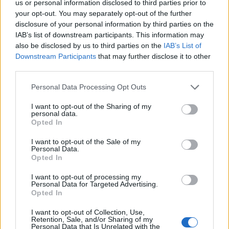
χρηματικά πρόστιμα σε 6 φορείς πιστοποίησης,
us or personal information disclosed to third parties prior to
your opt-out. You may separately opt-out of the further
ενώ αποφασίστηκε εξάμηνη αναστολή έγκρισης
disclosure of your personal information by third parties on the
σε 3 φορείς. Σημειώνεται ότι τον Αύγουστο του
IAB’s list of downstream participants. This information may
2025 το Εθνικό Σύστημα Διαπίστευσης του
also be disclosed by us to third parties on the
IAB’s List of
υπουργείου Ανάπτυξης είχε επίσης προχωρήσει
Downstream Participants
that may further disclose it to other
third parties.
σε αναστολή διαπίστευσης 2 φορέων
πιστοποίησης.
Please note that this website/app uses one or more Google
Personal Data Processing Opt Outs
services and may gather and store information including but
not limited to your visit or usage behaviour. You may click to
I want to opt-out of the Sharing of my
Ιδιαίτερο ενδιαφέρον παρουσιάζουν και τα
personal data.
grant or deny consent to Google and its third-party tags to
Opted In
στοιχεία για την ένταση των υποχρεωτικών
use your data for below specified purposes in below Google
ετήσιων ελέγχων των παραγωγών από ελεγκτές
consent section.
I want to opt-out of the Sale of my
Personal Data.
των φορέων πιστοποίησης. Σε ορισμένες
Opted In
περιπτώσεις καταγράφηκε μεγάλος αριθμός
ελέγχων από τον ίδιο ελεγκτή μέσα στην ίδια
I want to opt-out of processing my
Personal Data for Targeted Advertising.
ημέρα ή σε διαδοχικές ημέρες.
Opted In
I want to opt-out of Collection, Use,
Retention, Sale, and/or Sharing of my
Personal Data that Is Unrelated with the