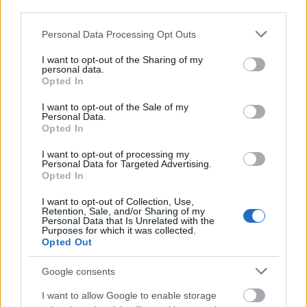
third parties.
Please note that this website/app uses one or more Google
Personal Data Processing Opt Outs
services and may gather and store information including but
not limited to your visit or usage behaviour. You may click to
I want to opt-out of the Sharing of my
personal data.
grant or deny consent to Google and its third-party tags to
Opted In
use your data for below specified purposes in below Google
consent section.
I want to opt-out of the Sale of my
Personal Data.
Opted In
I want to opt-out of processing my
Personal Data for Targeted Advertising.
Opted In
I want to opt-out of Collection, Use,
Retention, Sale, and/or Sharing of my
Personal Data that Is Unrelated with the
Purposes for which it was collected.
Συνολικά,
οι επενδυτές ανησυχούν για τη
Opted Out
βιωσιμότητα του δημόσιου χρέους και άλλες
αδυναμίες στον χρηματοπιστωτικό τομέα
Google consents
μπορεί να επιδεινωθούν με αμοιβαία
I want to allow Google to enable storage
ενισχυτικό τρόπο.