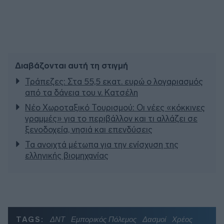
Διαβάζονται αυτή τη στιγμή
Τράπεζες: Στα 55,5 εκατ. ευρώ ο λογαριασμός
από τα δάνεια του ν. Κατσέλη
Νέο Χωροταξικό Τουρισμού: Οι νέες «κόκκινες
γραμμές» για το περιβάλλον και τι αλλάζει σε
ξενοδοχεία, νησιά και επενδύσεις
Τα ανοιχτά μέτωπα για την ενίσχυση της
ελληνικής βιομηχανίας
TAGS:
ΔΝΤ
Εμπορικός Πόλεμος
Δασμοί
Χρέος