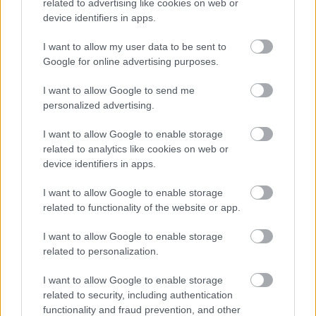
related to advertising like cookies on web or
device identifiers in apps.
Η αυξημένη αβεβαιότητα πολιτικής μπορεί επίσης
I want to allow my user data to be sent to
να επηρεάσει τις επιχειρήσεις και τα νοικοκυριά,
Google for online advertising purposes.
λέει το ΔΝΤ. Διεθνώς
τα spreads των εταιρικών
ομολόγων διευρύνθηκαν πρόσφατα,
I want to allow Google to send me
personalized advertising.
αντανακλώντας τις ανησυχίες των επενδυτών
σχετικά με τις αρνητικές επιπτώσεις μιας
I want to allow Google to enable storage
οικονομικής κατάστασης με επιβράδυνση των
related to analytics like cookies on web or
εταιρικών κερδών τα επόμενα τρίμηνα.
device identifiers in apps.
Επιπλέον, ένα ικανό μερίδιο εταιρικών ομολόγων
I want to allow Google to enable storage
που βρίσκονται κοντά στην ωρίμανσή τους
related to functionality of the website or app.
φέρουν σταθερά επιτόκια κάτω από τις
αποδόσεις που επικρατούν στην αγορά και η
I want to allow Google to enable storage
related to personalization.
αύξηση του πιστωτικού περιθωρίου θα μπορούσε
να θέσει υπό αμφισβήτηση την
I want to allow Google to enable storage
αναχρηματοδότηση του χρέους των
related to security, including authentication
ασθενέστερων επιχειρήσεων.
functionality and fraud prevention, and other