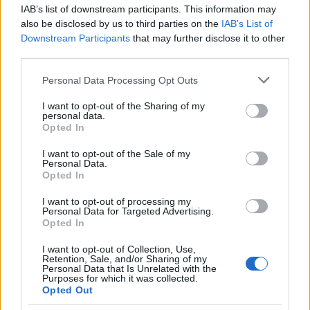
IAB’s list of downstream participants. This information may
also be disclosed by us to third parties on the
IAB’s List of
Downstream Participants
that may further disclose it to other
third parties.
Please note that this website/app uses one or more Google
Personal Data Processing Opt Outs
TAGS:
ΗΠΑ
Ύφεση
Κάθι Γουντ (Cathie Wood)
services and may gather and store information including but
not limited to your visit or usage behaviour. You may click to
I want to opt-out of the Sharing of my
personal data.
grant or deny consent to Google and its third-party tags to
Opted In
use your data for below specified purposes in below Google
consent section.
I want to opt-out of the Sale of my
BEST OF
INTERNET
Personal Data.
Opted In
I want to opt-out of processing my
Personal Data for Targeted Advertising.
Opted In
I want to opt-out of Collection, Use,
Retention, Sale, and/or Sharing of my
Personal Data that Is Unrelated with the
Purposes for which it was collected.
Opted Out