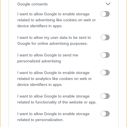
Google consents
I want to allow Google to enable storage
related to advertising like cookies on web or
device identifiers in apps.
I want to allow my user data to be sent to
Google for online advertising purposes.
ΣΕΦ: Επαναπροκηρύσσεται η ενεργειακή
I want to allow Google to send me
αναβάθμιση - Γιατί ακυρώθηκε ο πρώτος
personalized advertising.
διαγωνισμός
I want to allow Google to enable storage
Τζέφρι Μονκαντά: Ποιος είναι ο «εγκέφαλος» που
related to analytics like cookies on web or
εμπιστεύτηκε ο Βαγγέλης Μαρινάκης
device identifiers in apps.
I want to allow Google to enable storage
Μάριους Κράιγκερ Λιντ: Ο ποδοσφαιριστής που
related to functionality of the website or app.
παίζει στο Conference χωρίς δεξί χέρι (vid)!
I want to allow Google to enable storage
related to personalization.