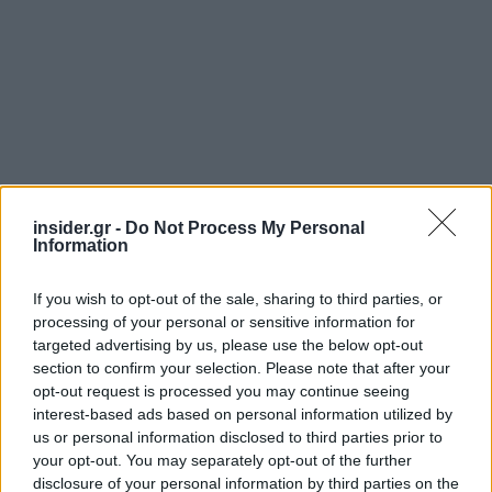
insider.gr -
Do Not Process My Personal
Διαβάζονται αυτή τη στιγμή
Information
Η γαλάζια «θετική ατζέντα» στο δρόμο για το
2027 - Το παράπονο της Καρυστιανού - Στον
If you wish to opt-out of the sale, sharing to third parties, or
ΣΥΡΙΖΑ μελετούν Ιστορία
processing of your personal or sensitive information for
targeted advertising by us, please use the below opt-out
Πυρόπληκτοι: Τι σημαίνουν τα «πράσινα»,
section to confirm your selection. Please note that after your
«κίτρινα» και «κόκκινα» σπίτια για τις
opt-out request is processed you may continue seeing
αποζημιώσεις
interest-based ads based on personal information utilized by
Ποια είναι η (κυβερνητική) λίστα με τα μεγάλα
us or personal information disclosed to third parties prior to
οδικά έργα και τα εκτιμώμενα
your opt-out. You may separately opt-out of the further
disclosure of your personal information by third parties on the
χρονοδιαγράμματα