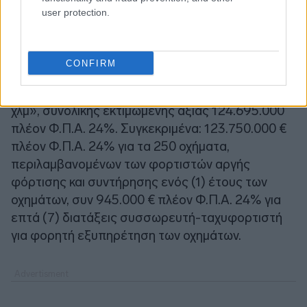
οχημάτων, συν 375.000 € πλέον Φ.Π.Α. 24% για
user protection.
τρεις (3) διατάξεις συσσωρευτή-ταχυφορτιστή
για φορητή εξυπηρέτηση των οχημάτων.
CONFIRM
ΤΜΗΜΑ 5:
«Προμήθεια 250 απλών ηλεκτρικών
αστικών οχημάτων 12m ελάχιστης αυτονομίας 180
χλμ», συνολικής εκτιμώμενης αξίας 124.695.000
πλέον Φ.Π.Α. 24%. Συγκεκριμένα: 123.750.000 €
πλέον Φ.Π.Α. 24% για τα 250 οχήματα,
περιλαμβανομένων των φορτιστών αργής
φόρτισης και συντήρησης ενός (1) έτους των
οχημάτων, συν 945.000 € πλέον Φ.Π.Α. 24% για
επτά (7) διατάξεις συσσωρευτή-ταχυφορτιστή
για φορητή εξυπηρέτηση των οχημάτων.