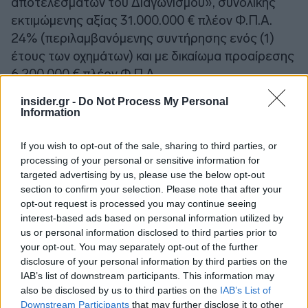
αποτελεσμάτων του Διαγωνισμού», συνολικής
εκτιμώμενης αξίας 31.000.000 € πλέον Φ.Π.Α.
24% (περιλαμβανόμενης συντήρησης ενός (1)
έτους των οχημάτων) και με δικαίωμα προαίρεσης
6.200.000 € πλέον Φ.Π.Α.
insider.gr -
Do Not Process My Personal
ΤΜΗΜΑ 2:
«Προμήθεια 200 απλών αστικών
Information
λεωφορείων 12m συμπιεσμένου φυσικού αερίου
(CNG) EURO VI», συνολικής εκτιμώμενης αξίας
If you wish to opt-out of the sale, sharing to third parties, or
processing of your personal or sensitive information for
59.000.000 € πλέον Φ.Π.Α. 24%
targeted advertising by us, please use the below opt-out
(περιλαμβανόμενης συντήρησης ενός (1) έτους
section to confirm your selection. Please note that after your
των οχημάτων).
opt-out request is processed you may continue seeing
interest-based ads based on personal information utilized by
us or personal information disclosed to third parties prior to
your opt-out. You may separately opt-out of the further
disclosure of your personal information by third parties on the
IAB’s list of downstream participants. This information may
also be disclosed by us to third parties on the
IAB’s List of
Downstream Participants
that may further disclose it to other