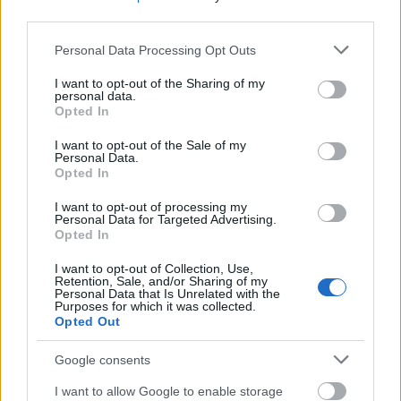
third parties.
Please note that this website/app uses one or more Google
Personal Data Processing Opt Outs
services and may gather and store information including but
not limited to your visit or usage behaviour. You may click to
I want to opt-out of the Sharing of my
personal data.
grant or deny consent to Google and its third-party tags to
Opted In
use your data for below specified purposes in below Google
consent section.
I want to opt-out of the Sale of my
Personal Data.
Opted In
I want to opt-out of processing my
Personal Data for Targeted Advertising.
Opted In
I want to opt-out of Collection, Use,
Retention, Sale, and/or Sharing of my
Personal Data that Is Unrelated with the
Purposes for which it was collected.
Opted Out
Google consents
I want to allow Google to enable storage