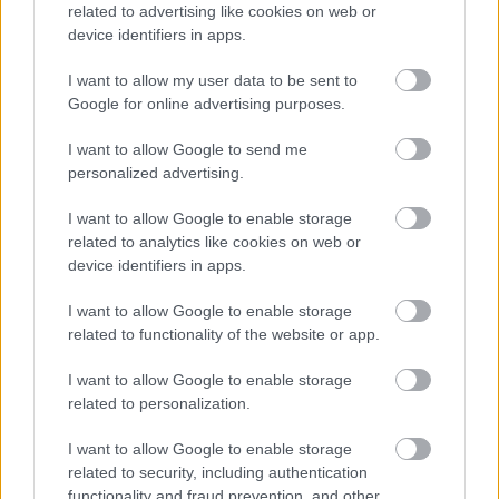
related to advertising like cookies on web or
device identifiers in apps.
I want to allow my user data to be sent to
ΤΜΗΜΑ 3:
«Προμήθεια 100 αρθρωτών αστικών
Google for online advertising purposes.
οχημάτων 18m, συμπιεσμένου φυσικού αερίου
(CNG) κατηγορίας EURO VI», συνολικής
I want to allow Google to send me
personalized advertising.
εκτιμώμενης αξίας 43.000.000 € πλέον Φ.Π.Α.
24% (περιλαμβανόμενης συντήρησης ενός (1)
I want to allow Google to enable storage
έτους των οχημάτων).
related to analytics like cookies on web or
device identifiers in apps.
ΤΜΗΜΑ 4:
«Προμήθεια 100 απλών ηλεκτρικών
I want to allow Google to enable storage
αστικών οχημάτων 12m ελάχιστης αυτονομίας 135
related to functionality of the website or app.
χλμ», συνολικής εκτιμώμενης αξίας 45.375.000 €
I want to allow Google to enable storage
πλέον Φ.Π.Α. 24%. Συγκεκριμένα: 45.000.000 €
related to personalization.
πλέον Φ.Π.Α. 24% για τα 100 οχήματα,
περιλαμβανομένων των φορτιστών αργής
I want to allow Google to enable storage
φόρτισης και συντήρησης ενός (1) έτους των
related to security, including authentication
functionality and fraud prevention, and other