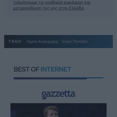
τολμήσουμε τα «καθαρά χωράφια» και
μεταρρύθμιση της γης στην Ελλάδα
TAGS:
Ταμείο Ανάκαμψης
Grant Thornton
BEST OF
INTERNET