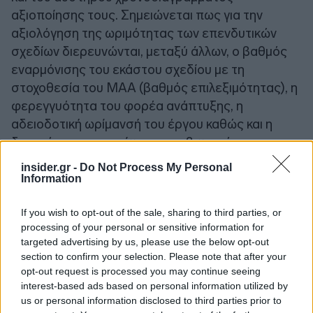
αξιοποίησης τους. Σημειώνεται πως για την
αξιολόγηση της ωριμότητας των επενδυτικών
σχεδίων διερευνώνται, μεταξύ άλλων, ο βαθμός
εναρμόνισης του εκάστου σχεδίου με τη
στοχοθεσία του ΜΑΑ (βαθμός επιλεξιμότητας), η
φερεγγυότητα του φορέα ανάπτυξης, η
αδειοδοτική ωρίμανσή του έργου καθώς και η
δυνατότητα τεκμηρίωσης της βιωσιμότητας του
προτεινόμενου επενδυτικού σχεδίου.
insider.gr -
Do Not Process My Personal
Information
Συνεχίζοντας με την παράμετρο της συνεργασίας
If you wish to opt-out of the sale, sharing to third parties, or
με τα πιστωτικά ιδρύματα, τονίζεται πως, πέραν
processing of your personal or sensitive information for
των κεφαλαίων που θα διατεθούν από τους
targeted advertising by us, please use the below opt-out
επενδυτικούς φορείς, η αναζήτηση πρόσθετης
section to confirm your selection. Please note that after your
χρηματοδότησης (π.χ. εμπορικό δάνειο) δύναται
opt-out request is processed you may continue seeing
interest-based ads based on personal information utilized by
να αποτελέσει βασικό προαπαιτούμενο για την
us or personal information disclosed to third parties prior to
ένταξη στον ΜΑΑ. Στο πλαίσιο αυτό,