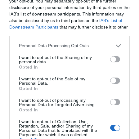
your opt-out. You may separately opt-out of the further
λαμβάνοντας υπόψη τη δυνατότητα μόχλευσης
disclosure of your personal information by third parties on the
πόρων και από τα εγχώρια πιστωτικά ιδρύματα
IAB’s list of downstream participants. This information may
also be disclosed by us to third parties on the
IAB’s List of
καθώς και το γεγονός πως μέρος των πόρων του
Downstream Participants
that may further disclose it to other
ΜΑΑ θα διοχετευθούν στην εγχώρια οικονομία με
third parties.
τη μορφή δανείων, αναδεικνύεται η σημασία της
Please note that this website/app uses one or more Google
παραγωγικής συνεργασίας με τα εμπλεκόμενα
Personal Data Processing Opt Outs
services and may gather and store information including but
τραπεζικά ιδρύματα προκειμένου να
not limited to your visit or usage behaviour. You may click to
I want to opt-out of the Sharing of my
διευκολυνθούν και επιταχυνθούν οι σχετικές
personal data.
grant or deny consent to Google and its third-party tags to
Opted In
διαδικασίες και να προωθηθεί η λήψη της
use your data for below specified purposes in below Google
consent section.
απαιτούμενης χρηματοδότησης.
I want to opt-out of the Sale of my
Personal Data.
Opted In
I want to opt-out of processing my
Personal Data for Targeted Advertising.
Opted In
I want to opt-out of Collection, Use,
Retention, Sale, and/or Sharing of my
Personal Data that Is Unrelated with the
Purposes for which it was collected.