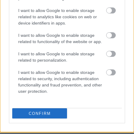
I want to allow Google to enable storage
related to analytics like cookies on web or
device identifiers in apps.
I want to allow Google to enable storage
related to functionality of the website or app.
I want to allow Google to enable storage
Διαβάζονται αυτή τη στιγμή
related to personalization.
Η γαλάζια «θετική ατζέντα» στο δρόμο για το
I want to allow Google to enable storage
2027 - Το παράπονο της Καρυστιανού - Στον
related to security, including authentication
ΣΥΡΙΖΑ μελετούν Ιστορία
functionality and fraud prevention, and other
Πυρόπληκτοι: Τι σημαίνουν τα «πράσινα»,
user protection.
«κίτρινα» και «κόκκινα» σπίτια για τις
αποζημιώσεις
Ποια είναι η (κυβερνητική) λίστα με τα μεγάλα
CONFIRM
οδικά έργα και τα εκτιμώμενα
χρονοδιαγράμματα