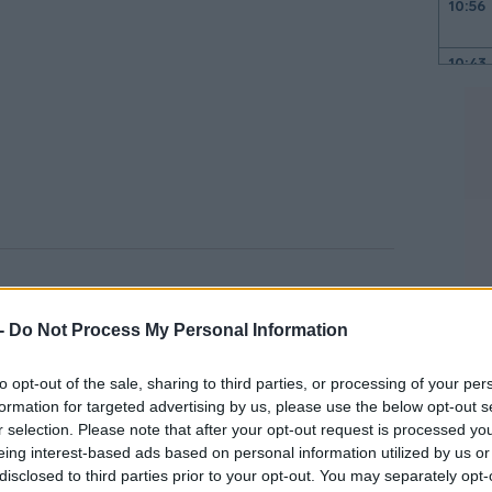
10:56
10:43
10:40
10:39
10:27
ούς δεκαετιών της
Pizza Hut
με την
Taco
ρκες
στο χαρτοφυλάκιο της Yum Brands.
 -
Do Not Process My Personal Information
10:10
to opt-out of the sale, sharing to third parties, or processing of your per
υσκολιών
που αντιμετώπιζε η Pizza Hut,
formation for targeted advertising by us, please use the below opt-out s
10:05
κή οικονομική απόδοση του ομίλου.
r selection. Please note that after your opt-out request is processed y
eing interest-based ads based on personal information utilized by us or
disclosed to third parties prior to your opt-out. You may separately opt-
09:52