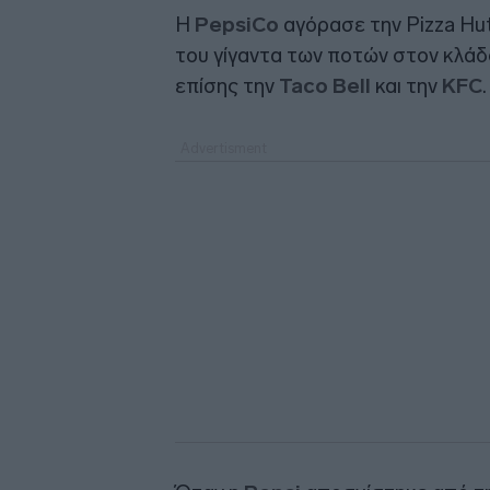
Η
PepsiCo
αγόρασε την Pizza Hu
του γίγαντα των ποτών στον κλάδο
επίσης την
Taco Bell
και την
KFC
.