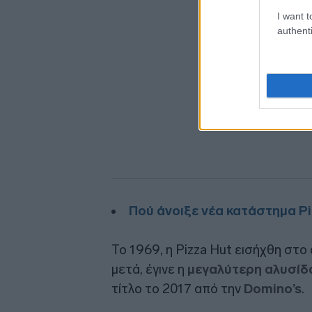
I want t
authenti
Πού άνοιξε νέα κατάστημα Pi
Το 1969, η Pizza Hut εισήχθη στο
μετά, έγινε η
μεγαλύτερη αλυσίδ
τίτλο το 2017 από την
Domino’s
.