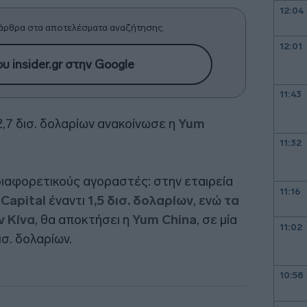
12:04
άρθρα στα αποτελέσματα αναζήτησης.
12:01
υ insider.gr στην Google
11:43
2,7 δισ. δολαρίων ανακοίνωσε η
Yum
11:32
διαφορετικούς αγοραστές: στην εταιρεία
11:16
Capital
έναντι
1,5 δισ. δολαρίων
, ενώ
τα
ν Κίνα
, θα αποκτήσει η
Yum China
, σε μία
11:02
σ. δολαρίων.
10:58