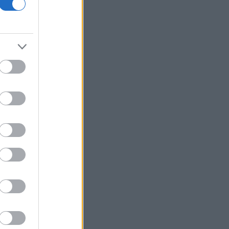
με δύο εξαγορές μέσα σε 15 ημέρες
Ορμούζ: Μειώθηκαν οι διελεύσεις
πλοίων την τρέχουσα εβδομάδα
Στη διαφοροποίηση του
χαρτοφυλακίου της επενδύει η Β.Σ.
Καρούλιας - Έπιασε τα 100 εκατ. ευρώ
ο τζίρος
Πουέρτο Ρίκο: Νερό με το δελτίο από
την Παρασκευή, λόγω της ανομβρίας
Aμυντική συμφωνία υπογράφουν
Σαουδική Αραβία, Τουρκία και
Πακιστάν
Σεισμός 5,8 βαθμών στις δυτικές
Φιλιππίνες - Αισθητός στη Μανίλα