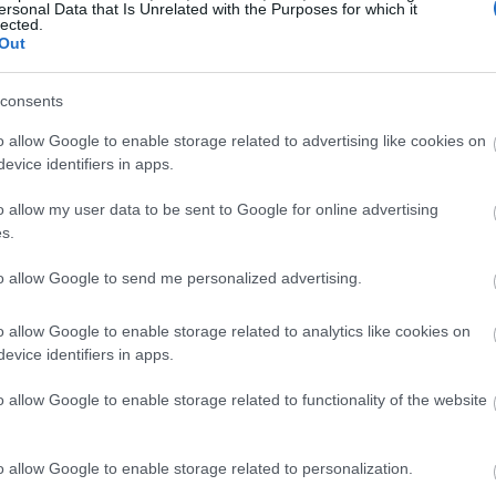
ersonal Data that Is Unrelated with the Purposes for which it
lected.
Out
08:39
urger King
08:32
consents
izza
έχει πάρει σημαντικά μερίδια αγοράς
o allow Google to enable storage related to advertising like cookies on
evice identifiers in apps.
 ενώ οι εφαρμογές για ντελίβερι όπως το
ω πωλήσεις από την αλυσίδα.
08:25
o allow my user data to be sent to Google for online advertising
s.
08:20
θάρισε ότι διερευνά
στρατηγικές
to allow Google to send me personalized advertising.
φωνα με το CNBC.
o allow Google to enable storage related to analytics like cookies on
08:14
εϊ
ίδρυσαν την Pizza Hut το
1958
στο
evice identifiers in apps.
 αργότερα, παραχώρησαν την ιδέα για
o allow Google to enable storage related to functionality of the website
o allow Google to enable storage related to personalization.