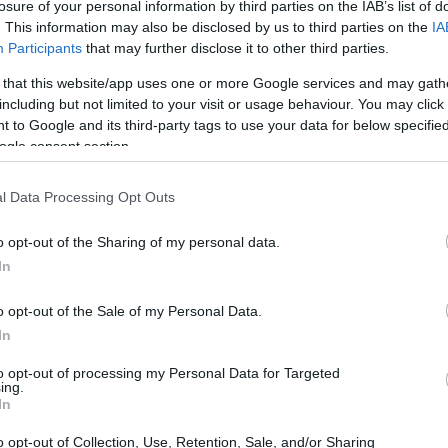
losure of your personal information by third parties on the IAB’s list of
. This information may also be disclosed by us to third parties on the
IA
Participants
that may further disclose it to other third parties.
09:45
 that this website/app uses one or more Google services and may gath
including but not limited to your visit or usage behaviour. You may click 
09:40
 to Google and its third-party tags to use your data for below specifi
ogle consent section.
09:24
l Data Processing Opt Outs
o opt-out of the Sharing of my personal data.
09:14
In
08:59
o opt-out of the Sale of my Personal Data.
In
08:46
to opt-out of processing my Personal Data for Targeted
ing.
In
08:42
o opt-out of Collection, Use, Retention, Sale, and/or Sharing