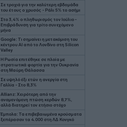
Σε τροχιά για την καλύτερη εβδομάδα
του έτους ο χρυσός - Ράλι 5% το ασήμι
Στο 3,4% ο πληθωρισμός τον Ιούλιο -
Επιβράδυνση για τρίτο συνεχόμενο
μήνα
Google: Tι σημαίνει η μετακόμιση του
κέντρου ΑΙ από το Λονδίνο στη Silicon
Valley
Η Ρωσία επιτέθηκε σε πλοία με
στρατιωτικά φορτία για την Ουκρανία
στη Μαύρη Θάλασσα
Σε υψηλό έξι ετών η ανεργία στη
Γαλλία - Στο 8,3%
Allianz: Χειρότερη από την
αναμενόμενη πτώση κερδών 8,7%,
αλλά διατηρεί τον ετήσιο στόχο
Έμπολα: Τα επιβεβαιωμένα κρούσματα
ξεπέρασαν τα 4.000 στη ΛΔ Κονγκό