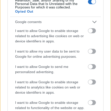
Retention, Sale, and/or Sharing of my
στοχευμένων δωρεών ιατρικού εξοπλισμού και
Personal Data that Is Unrelated with the
Purposes for which it was collected.
φαρμάκων.
Opted Out
Μέχρι σήμερα, έχουν ενισχυθεί
138 δομές
σε όλη
Google consents
την Ελλάδα με 421.839 τεμάχια ιατρικών
I want to allow Google to enable storage
μηχανημάτων και ιατροφαρμακευτικού
related to advertising like cookies on web or
εξοπλισμού. Οι δομές εξοπλίζονται με βάση τις
device identifiers in apps.
καταγεγραμμένες τους ανάγκες, συμβάλλοντας
I want to allow my user data to be sent to
με αυτόν τον τρόπο στην αναβάθμιση των
Google for online advertising purposes.
παρεχόμενων υπηρεσιών, στη βελτίωση των
συνθηκών εργασίας του προσωπικού και στην
I want to allow Google to send me
personalized advertising.
ενίσχυση του του αισθήματος ασφάλειας των
κατοίκων.
I want to allow Google to enable storage
related to analytics like cookies on web or
device identifiers in apps.
I want to allow Google to enable storage
related to functionality of the website or app.