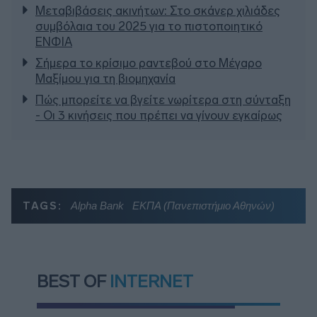
Μεταβιβάσεις ακινήτων: Στο σκάνερ χιλιάδες
συμβόλαια του 2025 για το πιστοποιητικό
ΕΝΦΙΑ
Σήμερα το κρίσιμο ραντεβού στο Μέγαρο
Μαξίμου για τη βιομηχανία
Πώς μπορείτε να βγείτε νωρίτερα στη σύνταξη
- Οι 3 κινήσεις που πρέπει να γίνουν εγκαίρως
TAGS:
Alpha Bank
ΕΚΠΑ (Πανεπιστήμιο Αθηνών)
BEST OF
INTERNET