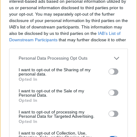
interest-based ads based on personal information utilized by
us or personal information disclosed to third parties prior to
your opt-out. You may separately opt-out of the further
disclosure of your personal information by third parties on the
IAB’s list of downstream participants. This information may
also be disclosed by us to third parties on the
IAB’s List of
Downstream Participants
that may further disclose it to other
third parties.
Στόχος η δημιουργία κοινωνικής
Please note that this website/app uses one or more Google
αξίας
Personal Data Processing Opt Outs
services and may gather and store information including but
not limited to your visit or usage behaviour. You may click to
I want to opt-out of the Sharing of my
personal data.
Η ανακαίνιση του Αμφιθεάτρου του Χωρέμειου
grant or deny consent to Google and its third-party tags to
Opted In
use your data for below specified purposes in below Google
εντάσσεται στη συνολική στρατηγική της Alpha
consent section.
Bank για τη δημιουργία διαρκούς κοινωνικής αξίας,
I want to opt-out of the Sale of my
Personal Data.
με έμφαση στην υγεία, την εκπαίδευση και την
Opted In
ισότιμη πρόσβαση σε ποιοτικές υπηρεσίες.
I want to opt-out of processing my
Ιδιαίτερα στον τομέα της δημόσιας υγείας, η
Personal Data for Targeted Advertising.
Opted In
Alpha Bank στηρίζει σταθερά νοσοκομεία και
δομές φροντίδας σε ολόκληρη τη χώρα, μέσω
I want to opt-out of Collection, Use,