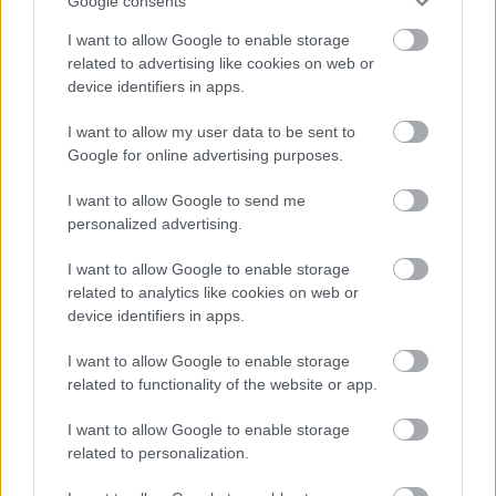
Google consents
I want to allow Google to enable storage
related to advertising like cookies on web or
device identifiers in apps.
I want to allow my user data to be sent to
Google for online advertising purposes.
I want to allow Google to send me
personalized advertising.
I want to allow Google to enable storage
related to analytics like cookies on web or
Διαβάζονται αυτή τη στιγμή
device identifiers in apps.
Μεταβιβάσεις ακινήτων: Στο σκάνερ χιλιάδες
I want to allow Google to enable storage
συμβόλαια του 2025 για το πιστοποιητικό
related to functionality of the website or app.
ΕΝΦΙΑ
Σήμερα το κρίσιμο ραντεβού στο Μέγαρο
I want to allow Google to enable storage
Μαξίμου για τη βιομηχανία
related to personalization.
Πώς μπορείτε να βγείτε νωρίτερα στη σύνταξη