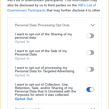
IAB’s list of downstream participants. This information may
also be disclosed by us to third parties on the
IAB’s List of
Downstream Participants
that may further disclose it to other
third parties.
Please note that this website/app uses one or more Google
Personal Data Processing Opt Outs
services and may gather and store information including but
not limited to your visit or usage behaviour. You may click to
I want to opt-out of the Sharing of my
personal data.
grant or deny consent to Google and its third-party tags to
Opted In
use your data for below specified purposes in below Google
consent section.
I want to opt-out of the Sale of my
Personal Data.
Opted In
I want to opt-out of processing my
Personal Data for Targeted Advertising.
Ακολουθήστε το
insider.gr στο Google News
και μάθετε
Opted In
πρώτοι όλες τις
ειδήσεις
από την Ελλάδα και τον κόσμο.
I want to opt-out of Collection, Use,
Retention, Sale, and/or Sharing of my
Personal Data that Is Unrelated with the
Purposes for which it was collected.
Opted Out