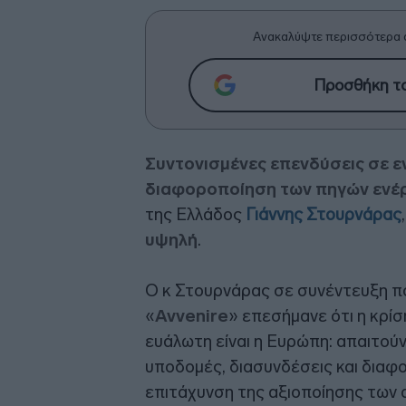
Ανακαλύψτε περισσότερα 
Προσθήκη το
Συντονισμένες επενδύσεις σε ε
διαφοροποίηση των πηγών ενέ
της Ελλάδος
Γιάννης Στουρνάρας
υψηλή
.
Ο κ Στουρνάρας σε συνέντευξη π
«
Avvenire
» επεσήμανε ότι η κρί
ευάλωτη είναι η Ευρώπη: απαιτού
υποδομές, διασυνδέσεις και διαφ
επιτάχυνση της αξιοποίησης των