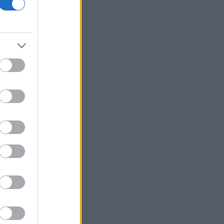
Τουρκία: Περιορίζει την εμπορική
ναυσιπλοΐα προς τη Μαύρη Θάλασσα
Ρωσία: Έπληξε φορτηγό πλοίο με όπλα
για την Ουκρανία ανοιχτά της Οδησσού
Χαρδαλιάς: Δεν θα επιτρέψουμε
καμμία ανεμογεννήτρια στις
αναδασωτέες και πυρόπληκτες
περιοχές της Αττικής
Ιταλία: Όλες οι πόλεις στο υψηλότερο
επίπεδο προειδοποίησης για καύσωνα
Ρωσία: Πυρκαγιά σε διυλιστήριο
πετρελαίου της περιφέρειας
Κρασνοντάρ ύστερα από ουκρανική
επίθεση με drones
Κορυφώνεται η έξοδος του Αυγούστου
Τουρνάς: Το ΠΣ αντιμετώπισε
πρωτοφανείς ακραίες συνθήκες