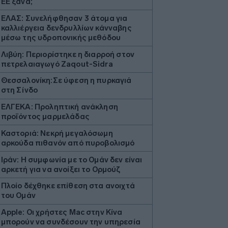
ΕΕ ξανά;
ΕΛΑΣ: Συνελήφθησαν 3 άτομα για
καλλιέργεια δενδρυλλίων κάνναβης
μέσω της υδροπονικής μεθόδου
Λιβύη: Περιορίστηκε η διαρροή στον
πετρελαιαγωγό Zaqout-Sidra
Θεσσαλονίκη:Σε ύφεση η πυρκαγιά
στη Σίνδο
ΕΛΓΕΚΑ: Προληπτική ανάκληση
προϊόντος μαρμελάδας
Καστοριά: Νεκρή μεγαλόσωμη
αρκούδα πιθανόν από πυροβολισμό
Ιράν: Η συμφωνία με το Ομάν δεν είναι
αρκετή για να ανοίξει το Ορμούζ
Πλοίο δέχθηκε επίθεση στα ανοιχτά
του Ομάν
Apple: Οι χρήστες Mac στην Κίνα
μπορούν να συνδέσουν την υπηρεσία