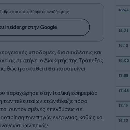
18:44
άρθρα στα αποτελέσματα αναζήτησης.
υ insider.gr στην Google
18:21
18:12
νεργειακές υποδομές, διασυνδέσεις και
ργειας
συστήνει ο Διοικητής της Τράπεζας
18:00
, καθώς η
αστάθεια θα παραμείνει
17:55
17:48
ου παραχώρησε στην Ιταλική εφημερίδα
ση των τελευταίων ετών έδειξε πόσο
17:15
νται συντονισμένες επενδύσεις σε
οροποίηση των πηγών ενέργειας, καθώς και
16:53
 ανανεώσιμων πηγών.