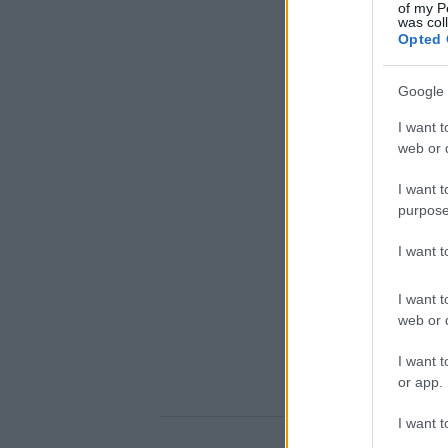
of my P
was col
Opted 
Google 
I want t
web or d
I want t
purpose
I want 
I want t
web or d
I want t
or app.
I want t