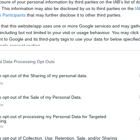
losure of your personal information by third parties on the IAB’s list of
15:00
ίκτυπο. Η ενσωμάτωση των εργαλείων
. This information may also be disclosed by us to third parties on the
IA
ης Ευρώπης θα συνέβαλε στη
Participants
that may further disclose it to other third parties.
αι στη στήριξη της μακροπρόθεσμης
 that this website/app uses one or more Google services and may gath
14:51
ικά .
including but not limited to your visit or usage behaviour. You may click 
 to Google and its third-party tags to use your data for below specifi
ogle consent section.
ώς θα επηρεάσει το διεθνές
14:49
ητής της ΤτΕ εκτίμησε ότι «η αστάθεια θα
l Data Processing Opt Outs
 να ενισχύσει την ανθεκτικότητά της
λεια, την άμυνα και την τεχνολογία.
o opt-out of the Sharing of my personal data.
14:42
In
ας να διατηρηθεί η εσωτερική συνοχή, να
ατισμός και να δοθεί έμφαση στην
o opt-out of the Sale of my Personal Data.
In
14:34
to opt-out of processing my Personal Data for Targeted
ing.
14:21
In
o opt-out of Collection, Use, Retention, Sale, and/or Sharing