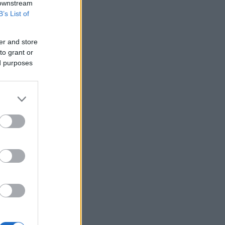
 downstream
Σούπερ μάρκετ: Πώς ψωνίζει ο
B’s List of
Έλληνας καταναλωτής σε καιρούς
ακρίβειας
er and store
Σε γυναίκα 57 ετών ανήκει η σορός που
to grant or
βρέθηκε σε προχωρημένη σήψη στον
Λυκαβηττό
ed purposes
Τσίπρας: Στις 2 Σεπτεμβρίου η
παρουσίαση του οικονομικού
προγράμματος της ΕΛ.Α.Σ. στη
Θεσσαλονίκη
ΗΠΑ: Η Γερουσία ενέκρινε
βραχυπρόθεσμη χρηματοδότηση της
ομοσπονδιακής κυβέρνησης - Αγνόησε
τον Τραμπ για το Ιράν
ΓΓΠΠ: Red Code την Κυριακή σε
αρκετές περιοχές της χώρας
ΗΠΑ: Η Ουάσινγκτον θα προσφέρει
βοήθεια 1 δισ. δολαρίων στη νέα
κυβέρνηση της Κολομβίας