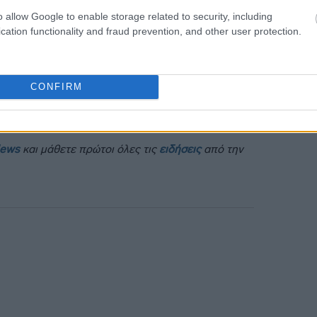
που εφαρμόζονται σε ολόκληρη την
o allow Google to enable storage related to security, including
ο στις τιμές των καυσίμων
ο κ.
cation functionality and fraud prevention, and other user protection.
 αναγκαίο να στηριχθούν τα πιο ευάλωτα
εύγοντας, όμως, μέτρα οριζόντια ή
θα μπορούσαν να τροφοδοτήσουν
CONFIRM
News
και μάθετε πρώτοι όλες τις
ειδήσεις
από την