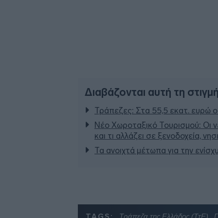
Διαβάζονται αυτή τη στιγμ
Τράπεζες: Στα 55,5 εκατ. ευρώ ο
Νέο Χωροταξικό Τουρισμού: Οι ν
και τι αλλάζει σε ξενοδοχεία, νη
Τα ανοιχτά μέτωπα για την ενίσχ
TAGS:
Τράπεζα της Ελλάδος (ΤτΕ)
Γ