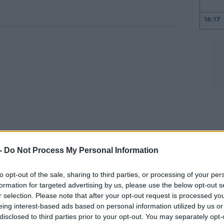
16:17
16:10
16:00
15:47
 -
Do Not Process My Personal Information
15:35
to opt-out of the sale, sharing to third parties, or processing of your per
οντικό στόχο, αλλά για
ζήτημα
formation for targeted advertising by us, please use the below opt-out s
είναι αναγκαίο να ενισχυθούν τα κοινά
r selection. Please note that after your opt-out request is processed y
15:23
 εμπειρία της πανδημίας έχει δείξει ότι οι
eing interest-based ads based on personal information utilized by us or
disclosed to third parties prior to your opt-out. You may separately opt-
υρωπαϊκά επενδυτικά προγράμματα,