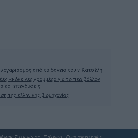
ή
 λογαριασμός από τα δάνεια του ν. Κατσέλη
έες «κόκκινες γραμμές» για το περιβάλλον
σιά και επενδύσεις
υση της ελληνικής βιομηχανίας
ιάννης Στουρνάρας
Ενέργεια
Ενεργειακή κρίση