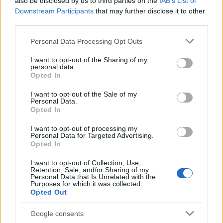
also be disclosed by us to third parties on the
IAB’s List of
Downstream Participants
that may further disclose it to other
third parties.
TAGS:
Ευρωκοινοβούλιο
Please note that this website/app uses one or more Google
Personal Data Processing Opt Outs
services and may gather and store information including but
not limited to your visit or usage behaviour. You may click to
I want to opt-out of the Sharing of my
personal data.
grant or deny consent to Google and its third-party tags to
Opted In
BEST OF
INTERNET
use your data for below specified purposes in below Google
consent section.
I want to opt-out of the Sale of my
Personal Data.
Opted In
I want to opt-out of processing my
Personal Data for Targeted Advertising.
Opted In
I want to opt-out of Collection, Use,
Retention, Sale, and/or Sharing of my
Personal Data that Is Unrelated with the
Purposes for which it was collected.
Opted Out
Google consents