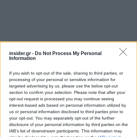
insider.gr -
Do Not Process My Personal
Information
Διαβάζονται αυτή τη στιγμή
Τράπεζες: Στα 55,5 εκατ. ευρώ ο λογαριασμός
If you wish to opt-out of the sale, sharing to third parties, or
από τα δάνεια του ν. Κατσέλη
processing of your personal or sensitive information for
Νέο Χωροταξικό Τουρισμού: Οι νέες «κόκκινες
targeted advertising by us, please use the below opt-out
γραμμές» για το περιβάλλον και τι αλλάζει σε
section to confirm your selection. Please note that after your
ξενοδοχεία, νησιά και επενδύσεις
opt-out request is processed you may continue seeing
interest-based ads based on personal information utilized by
Τα ανοιχτά μέτωπα για την ενίσχυση της
us or personal information disclosed to third parties prior to
ελληνικής βιομηχανίας
your opt-out. You may separately opt-out of the further
disclosure of your personal information by third parties on the
IAB’s list of downstream participants. This information may