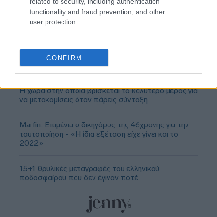
related to security, including authentication
functionality and fraud prevention, and other
user protection.
CONFIRM
Η χώρα στην οποία βρίσκεται το καλύτερο μέρος για
να μετακομίσεις όταν πάρεις σύνταξη
Marfin: Επιμένει ο δικηγόρος της 46χρονης για την
ταυτοποίηση - «Η ίδια εξέταση είχε γίνει και το
2022»
15+1 θρυλικές μεταγραφές του ελληνικού
ποδοσφαίρου που δεν έγιναν ποτέ