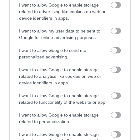
I want to allow Google to enable storage
related to advertising like cookies on web or
device identifiers in apps.
I want to allow my user data to be sent to
«Πέθανε ο πατέρας του Μέσι»: Αναμένεται η
Google for online advertising purposes.
ανακοίνωση της οικογένειας
I want to allow Google to send me
personalized advertising.
Παναθηναϊκός: Αποθέωση από τους Ισπανούς για
το ρόστερ της ομάδας
I want to allow Google to enable storage
related to analytics like cookies on web or
Μαρινάκης σε Μονκάδα, «πέντε μεταγραφές
device identifiers in apps.
έτοιμων παικτών στον Ολυμπιακό, άμεσα!»
I want to allow Google to enable storage
related to functionality of the website or app.
I want to allow Google to enable storage
related to personalization.
I want to allow Google to enable storage