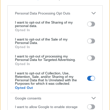
third parties.
Please note that this website/app uses one or more Google
Personal Data Processing Opt Outs
services and may gather and store information including but
not limited to your visit or usage behaviour. You may click to
I want to opt-out of the Sharing of my
personal data.
grant or deny consent to Google and its third-party tags to
Opted In
use your data for below specified purposes in below Google
Διαβάζονται αυτή τη στιγμή
consent section.
I want to opt-out of the Sale of my
Τράπεζες: Στα 55,5 εκατ. ευρώ ο λογαριασμός
Personal Data.
από τα δάνεια του ν. Κατσέλη
Opted In
Νέο Χωροταξικό Τουρισμού: Οι νέες «κόκκινες
I want to opt-out of processing my
γραμμές» για το περιβάλλον και τι αλλάζει σε
Personal Data for Targeted Advertising.
Opted In
ξενοδοχεία, νησιά και επενδύσεις
Τα ανοιχτά μέτωπα για την ενίσχυση της
I want to opt-out of Collection, Use,
Retention, Sale, and/or Sharing of my
ελληνικής βιομηχανίας
Personal Data that Is Unrelated with the
Purposes for which it was collected.
Opted Out
Google consents
I want to allow Google to enable storage
TAGS:
Πληθωρισμός
ΗΠΑ