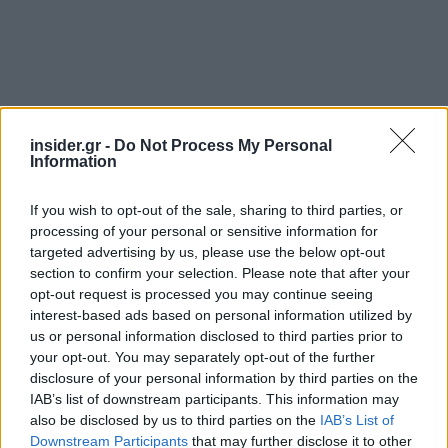
insider.gr -
Do Not Process My Personal
Information
Ακολουθήστε το
insider.gr στο Google News
και μάθετε
πρώτοι όλες τις
ειδήσεις
από την Ελλάδα και τον κόσμο.
If you wish to opt-out of the sale, sharing to third parties, or
processing of your personal or sensitive information for
targeted advertising by us, please use the below opt-out
section to confirm your selection. Please note that after your
opt-out request is processed you may continue seeing
interest-based ads based on personal information utilized by
us or personal information disclosed to third parties prior to
your opt-out. You may separately opt-out of the further
disclosure of your personal information by third parties on the
IAB’s list of downstream participants. This information may
also be disclosed by us to third parties on the
IAB’s List of
Downstream Participants
that may further disclose it to other