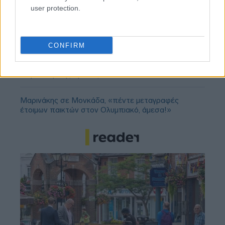
user protection.
«Πέθανε ο πατέρας του Μέσι»: Αναμένεται η
ανακοίνωση της οικογένειας
CONFIRM
Παναθηναϊκός: Αποθέωση από τους Ισπανούς για
το ρόστερ της ομάδας
Μαρινάκης σε Μονκάδα, «πέντε μεταγραφές
έτοιμων παικτών στον Ολυμπιακό, άμεσα!»