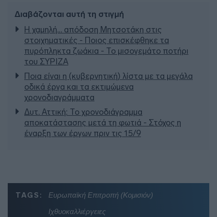
Διαβάζονται αυτή τη στιγμή
Η χαμηλή… απόδοση Μητσοτάκη στις
στοιχηματικές - Ποιος επισκέφθηκε τα
πυρόπληκτα ζωάκια - Το μισογεμάτο ποτήρι
του ΣΥΡΙΖΑ
Ποια είναι η (κυβερνητική) λίστα με τα μεγάλα
οδικά έργα και τα εκτιμώμενα
χρονοδιαγράμματα
Δυτ. Αττική: Το χρονοδιάγραμμα
αποκατάστασης μετά τη φωτιά - Στόχος η
έναρξη των έργων πριν τις 15/9
TAGS:
Ευρωπαϊκή Επιτροπή (Κομισιόν)
Ιχθυοκαλλιέργειες