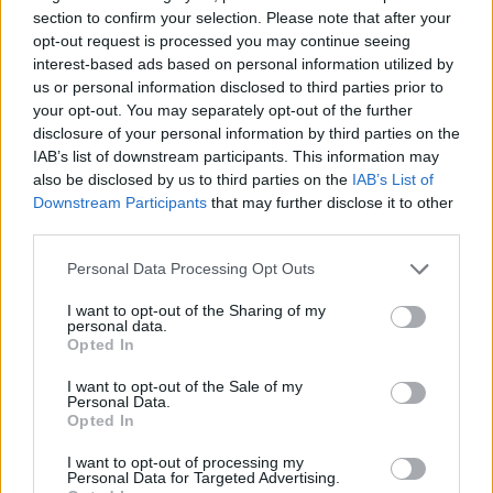
section to confirm your selection. Please note that after your
στηρίξουν ουσιαστικά τους αλιείς τους. Το
opt-out request is processed you may continue seeing
ερώτημα είναι απλό: Η ελληνική κυβέρνηση τι
interest-based ads based on personal information utilized by
κάνει; Οι Έλληνες αλιείς βλέπουν το κόστος
us or personal information disclosed to third parties prior to
καυσίμων να εκτοξεύεται, τα καΐκια να μένουν
your opt-out. You may separately opt-out of the further
disclosure of your personal information by third parties on the
δεμένα και την αγωνία να μεγαλώνει καθημερινά.
IAB’s list of downstream participants. This information may
Και την ίδια στιγμή, η κυβέρνηση συνεχίζει να
also be disclosed by us to third parties on the
IAB’s List of
παρακολουθεί αμήχανα τις εξελίξεις χωρίς
Downstream Participants
that may further disclose it to other
ουσιαστικές παρεμβάσεις».
third parties.
Please note that this website/app uses one or more Google
Personal Data Processing Opt Outs
services and may gather and store information including but
not limited to your visit or usage behaviour. You may click to
I want to opt-out of the Sharing of my
personal data.
grant or deny consent to Google and its third-party tags to
Opted In
use your data for below specified purposes in below Google
consent section.
I want to opt-out of the Sale of my
Personal Data.
Opted In
I want to opt-out of processing my
Personal Data for Targeted Advertising.