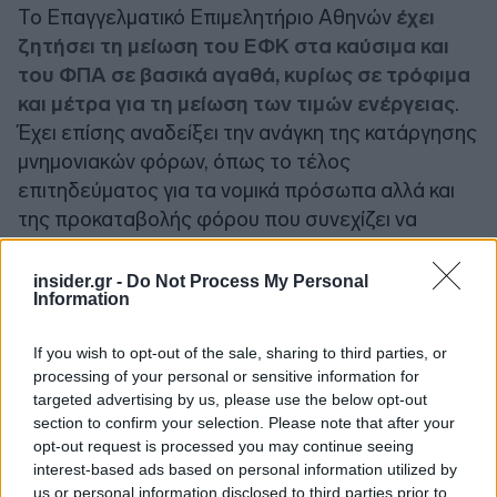
Το Επαγγελματικό Επιμελητήριο Αθηνών
έχει
ζητήσει τη μείωση του ΕΦΚ στα καύσιμα και
του ΦΠΑ σε βασικά αγαθά, κυρίως σε τρόφιμα
και μέτρα για τη μείωση των τιμών ενέργειας
.
Έχει επίσης αναδείξει την ανάγκη της κατάργησης
μνημονιακών φόρων, όπως το τέλος
επιτηδεύματος για τα νομικά πρόσωπα αλλά και
της προκαταβολής φόρου που συνεχίζει να
επιβαρύνει τις επιχειρήσεις. Έχει ζητήσει μία
συνολική ρύθμιση 120 δόσεων για την
insider.gr -
Do Not Process My Personal
Information
αποπληρωμή οφειλών, σε μία προσπάθεια
μείωσης του ιδιωτικού χρέους. Πρόκειται για
If you wish to opt-out of the sale, sharing to third parties, or
παρεμβάσεις που μπορούν πράγματι να φέρουν
processing of your personal or sensitive information for
αποτελέσματα, κάτι που ήδη βλέπουμε σε άλλες
targeted advertising by us, please use the below opt-out
ευρωπαϊκές οικονομίες.
section to confirm your selection. Please note that after your
opt-out request is processed you may continue seeing
interest-based ads based on personal information utilized by
Η ελληνική κοινωνία έχει κουραστεί να ακούει για
us or personal information disclosed to third parties prior to