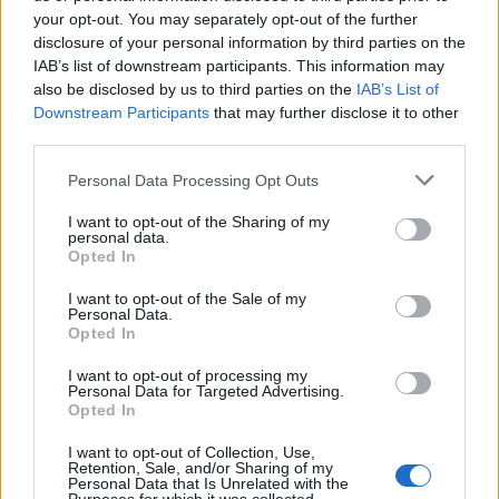
ανάπτυξη της οικονομίας και την ίδια ώρα να
your opt-out. You may separately opt-out of the further
διαπιστώνει με απόγνωση ότι τα μέλη της δεν
disclosure of your personal information by third parties on the
IAB’s list of downstream participants. This information may
μπορούν να βγάλουν το μήνα».
also be disclosed by us to third parties on the
IAB’s List of
Downstream Participants
that may further disclose it to other
third parties.
Please note that this website/app uses one or more Google
Personal Data Processing Opt Outs
services and may gather and store information including but
not limited to your visit or usage behaviour. You may click to
I want to opt-out of the Sharing of my
personal data.
grant or deny consent to Google and its third-party tags to
Opted In
use your data for below specified purposes in below Google
consent section.
I want to opt-out of the Sale of my
Personal Data.
Opted In
I want to opt-out of processing my
Personal Data for Targeted Advertising.
Opted In
I want to opt-out of Collection, Use,
Retention, Sale, and/or Sharing of my
Personal Data that Is Unrelated with the