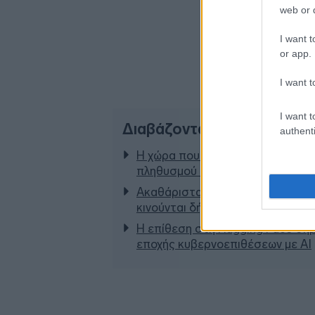
web or d
I want t
or app.
I want t
I want t
Διαβάζονται αυτή τη στιγμ
authenti
Η χώρα που ζει το δημογραφικό 
πληθυσμού της μέχρι το 2070
Ακαθάριστα οικόπεδα: Τι γίνεται
κινούνται δήμοι και ΠΣ, ποιος π
Η επίθεση στη Hugging Face σημ
εποχής κυβερνοεπιθέσεων με AI