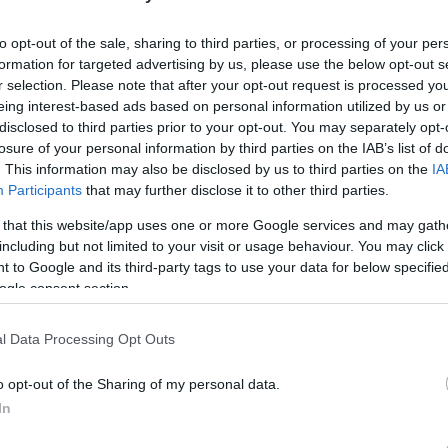
ξηση μετοχικού κεφαλαίου, η CVC
 ενδιαφέροντος, υπό την αίρεση των
to opt-out of the sale, sharing to third parties, or processing of your per
12:12
λικών όρων της προσφοράς,
formation for targeted advertising by us, please use the below opt-out s
ιάθεσης και των εσωτερικών εγκρίσεων,
r selection. Please note that after your opt-out request is processed y
eing interest-based ads based on personal information utilized by us or
 έως 1,2 δισ. ευρώ στην προσφορά.
11:57
disclosed to third parties prior to your opt-out. You may separately opt-
losure of your personal information by third parties on the IAB’s list of
. This information may also be disclosed by us to third parties on the
IA
11:51
Participants
that may further disclose it to other third parties.
 that this website/app uses one or more Google services and may gath
11:37
including but not limited to your visit or usage behaviour. You may click 
 to Google and its third-party tags to use your data for below specifi
ogle consent section.
11:26
11:16
l Data Processing Opt Outs
11:04
o opt-out of the Sharing of my personal data.
In