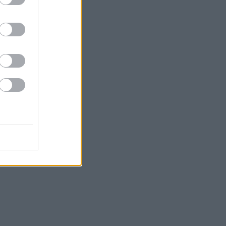
χρυσή ευκαιρία μελέτης για ειδικούς
επιστήμονες
Υπ. Μεταφορών: Οριστική λύση στο
ζήτημα των πινακίδων κυκλοφορίας
Τράπεζες: Στα 15 δισ. ευρώ ο στόχος
για νέα δάνεια το 2026
Γερμανία: Επεκτείνεται η έρευνα για
την ασφάλεια από τα drones μετά το
περιστατικό σε αεροδρόμιο
Καναδάς: Σε κατάσταση έκτακτης
ανάγκης κηρύχθηκε η επαρχία της
Βρετανικής Κολομβίας εξαιτίας των
πυρκαγιών
ΗΠΑ: Ο καρκίνος του Τζο Μπάιντεν έχει
εξαπλωθεί δηλώνει ο γιος του
Κέρκυρα: Οι top παραλίες που πρέπει
να επισκεφθείτε