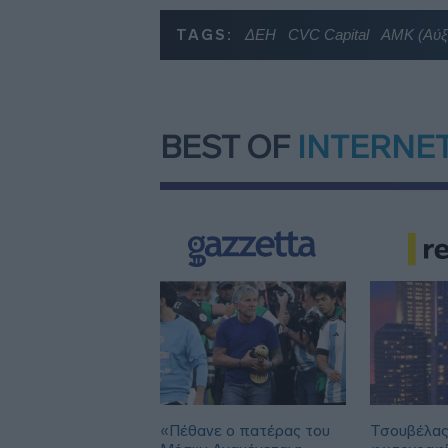
TAGS:
ΔΕΗ
CVC Capital
ΑΜΚ (Αύξ
BEST OF
INTERNE
«Πέθανε ο πατέρας του
Τσουβέλας