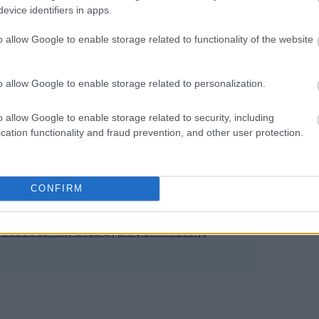
evice identifiers in apps.
o allow Google to enable storage related to functionality of the website
09:22
o allow Google to enable storage related to personalization.
09:12
o allow Google to enable storage related to security, including
09:00
ή
cation functionality and fraud prevention, and other user protection.
μας μέλλον προβλέπεται να χάσει το 30% του
08:55
CONFIRM
 όταν ο ιδιοκτήτης δεν τα καθαρίσει - Πώς
ληρώνει τον λογαριασμό
ατοδοτεί την έναρξη μιας επικίνδυνης
08:49
08:41