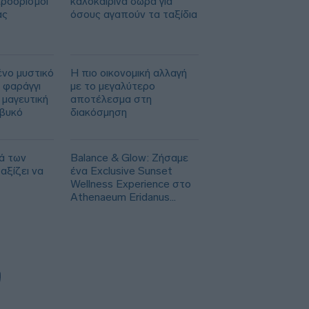
προορισμοί
καλοκαιρινά δώρα για
ας
όσους αγαπούν τα ταξίδια
ένο μυστικό
Η πιο οικονομική αλλαγή
 φαράγγι
με το μεγαλύτερο
 μαγευτική
αποτέλεσμα στη
ιβυκό
διακόσμηση
ά των
Balance & Glow: Ζήσαμε
αξίζει να
ένα Exclusive Sunset
Wellness Experience στο
Athenaeum Eridanus
Luxury Hotel