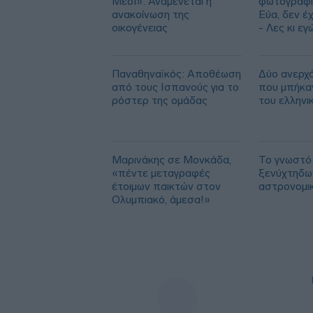
Μέσι»: Αναμένεται η
φωτογραφίε
ανακοίνωση της
Εύα, δεν έ
οικογένειας
- Λες κι εγώ
Μπραντ Πιτ
Παναθηναϊκός: Αποθέωση
Δύο ανερχό
από τους Ισπανούς για το
που μπήκα
ρόστερ της ομάδας
του ελληνι
Μαρινάκης σε Μονκάδα,
Το γνωστό
«πέντε μεταγραφές
ξενύχτηδω
έτοιμων παικτών στον
αστρονομι
Ολυμπιακό, άμεσα!»