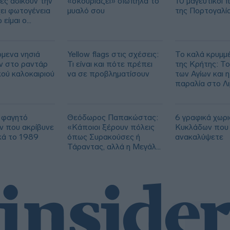
ς αδικούν την
«σκουριάζει» σιωπηλά το
10 μαγευτικοί 
χει φωτογένεια
μυαλό σου
της Πορτογαλί
 είμαι ο
» (vid)
μενα νησιά
Yellow flags στις σχέσεις:
Το καλά κρυμμ
ν στο ραντάρ
Τι είναι και πότε πρέπει
της Κρήτης: Το
κού καλοκαιριού
να σε προβληματίσουν
των Αγίων και η
παραλία στο Λ
 φαγητό
Θεόδωρος Παπακώστας:
6 γραφικά χωρι
ν που ακρίβυνε
«Κάποιοι ξέρουν πόλεις
Κυκλάδων που 
κά το 1989
όπως Συρακούσες ή
ανακαλύψετε
Τάραντας, αλλά η Μεγάλη
Ελλάδα παραμένει
άγνωστη»