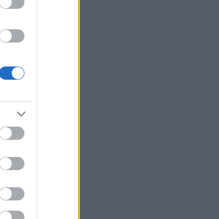
Περού: Δεκατρείς νεκροί και τέσσερις
τραυματίες σε τροχαίο
Υεμένη: Οι Χούθι ανακοίνωσαν ότι
έπληξαν σαουδαραβικό διυλιστήριο
στην ακτή της Ερυθράς Θάλασσας
Καρτάλης: Η Ευρώπη θερμαίνεται
ταχύτερα από άλλες ηπείρους
ΠΑΣΟΚ: Η «Εστία» ανάλωσε τη μισή
ύλη της για να μην πει απολύτως
τίποτα και να επαναλάβει το
φαντασιόπληκτο ρεπορτάζ της
Ιράν: Η Τεχεράνη θέτει όρους για
οποιοδήποτε εκ νέου άνοιγμα των
Στενών του Ορμούζ
Δεύτερη πηγή εισοδήματος για τους
επαγγελματίες ψαράδες ο αλιευτικός
τουρισμός
Το κομμάτι πύραυλου που
προσέκρουσε στη Σελήνη γίνεται