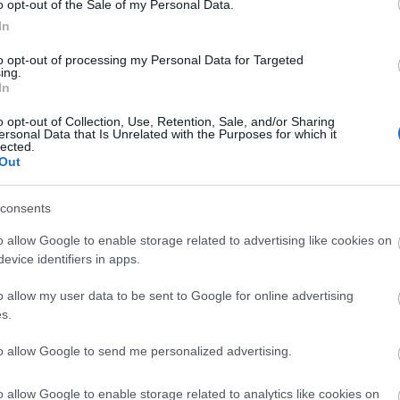
o opt-out of the Sale of my Personal Data.
10:57
In
σιο έχει επίσης ανακοινώσει προς το κοινό
 να συμμετάσχει στην αύξηση μετοχικού
to opt-out of processing my Personal Data for Targeted
10:48
ing.
 διατήρηση ποσοστού συμμετοχής 33,4%
In
είας μετά την ολοκλήρωση της
o opt-out of Collection, Use, Retention, Sale, and/or Sharing
10:36
ersonal Data that Is Unrelated with the Purposes for which it
lected.
Out
10:28
News
και μάθετε πρώτοι όλες τις
ειδήσεις
από την
consents
o allow Google to enable storage related to advertising like cookies on
10:21
evice identifiers in apps.
o allow my user data to be sent to Google for online advertising
s.
09:47
to allow Google to send me personalized advertising.
09:35
o allow Google to enable storage related to analytics like cookies on