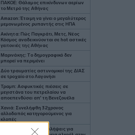
ΠΑΚΟΕ: Θάλαμος επικίνδυνων αερίων
το Μετρό της Αθήνας
Amazon: Έτοιμη να γίνει ο μεγαλύτερος
μεμονωμένος ρυπαντής στις ΗΠΑ
Ακίνητα: Πώς Παγκράτι, Μετς, Νέος
Κόσμος αναδεικνύονται σε hot αστικές
γειτονιές της Αθήνας
Μαρινάκης: Το δημογραφικό δεν
μπορεί να περιμένει
Δύο τραυματίες αστυνομικοί της ΔΙΑΣ
σε τροχαίο στο Λαγονήσι
Τραμπ: Ασφυκτικές πιέσεις σε
μεγιστάνα του πετρελαίου να
αποεπενδύσει απ' τη Βενεζουέλα
Χανιά: Συνελήφθη 32χρονος
αλλοδαπός κατηγορούμενος για
κλοπές
Θεσσαλονίκη: Δύο συλλήψεις για
οδήγηση υπό την επήρεια αλκοόλ στην