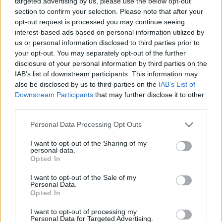
targeted advertising by us, please use the below opt-out
επιβεβαιώνοντας την αποτελεσματική κλιμάκωση
section to confirm your selection. Please note that after your
του επιχειρηματικού μοντέλου και την
opt-out request is processed you may continue seeing
interest-based ads based on personal information utilized by
πειθαρχημένη διαχείριση κόστους, παράλληλα με
us or personal information disclosed to third parties prior to
τη συνεχιζόμενη ανάπτυξη. Η ισχυρή
your opt-out. You may separately opt-out of the further
χρηματοοικονομική επίδοση στηρίζει τόσο τις
disclosure of your personal information by third parties on the
επενδύσεις σε Έρευνα και Ανάπτυξη όσο και τη
IAB’s list of downstream participants. This information may
also be disclosed by us to third parties on the
IAB’s List of
διατήρηση ενός υγιούς και ευέλικτου ισολογισμού.
Downstream Participants
that may further disclose it to other
third parties.
Στο πλαίσιο αυτό, το Διοικητικό Συμβούλιο
Please note that this website/app uses one or more Google
Personal Data Processing Opt Outs
προτίθεται να προτείνει στη Γενική Συνέλευση τη
services and may gather and store information including but
διανομή μερίσματος €0,08 ανά μετοχή
,
not limited to your visit or usage behaviour. You may click to
I want to opt-out of the Sharing of my
personal data.
αυξημένου σε σχέση με την προηγούμενη χρήση
grant or deny consent to Google and its third-party tags to
Opted In
κατά 25%, επιβεβαιώνοντας τη δέσμευση του
use your data for below specified purposes in below Google
consent section.
Ομίλου για τη δημιουργία αξίας για τους μετόχους,
I want to opt-out of the Sale of my
Personal Data.
παράλληλα με τη χρηματοδότηση της μελλοντικής
Opted In
του ανάπτυξης.
I want to opt-out of processing my
Personal Data for Targeted Advertising.