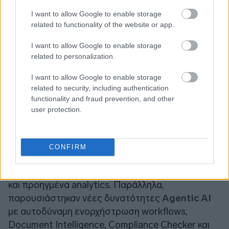
I want to allow Google to enable storage
related to functionality of the website or app.
I want to allow Google to enable storage
related to personalization.
I want to allow Google to enable storage
related to security, including authentication
functionality and fraud prevention, and other
Το 2025, ο Όμιλος ενίσχυσε σημαντικά το
user protection.
χαρτοφυλάκιο λύσεων του, με έμφαση στην
Τεχνητή Νοημοσύνη και την κανονιστική
συμμόρφωση. Συγκεκριμένα, το
Axia Suite
CONFIRM
αναβαθμίστηκε με embedded AI εργαλεία,
επέκταση σε πελάτες
Retail & Mass Affluent
και προηγμένα analytics. Παράλληλα,
παρουσιάστηκαν νέες δυνατότητες
Agentic AI
με αυτοδύναμη ενορχήστρωση workflows,
Document Intelligence, Compliance Checker και