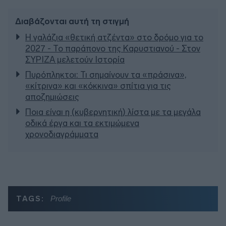
Διαβάζονται αυτή τη στιγμή
Η γαλάζια «θετική ατζέντα» στο δρόμο για το
2027 - Το παράπονο της Καρυστιανού - Στον
ΣΥΡΙΖΑ μελετούν Ιστορία
Πυρόπληκτοι: Τι σημαίνουν τα «πράσινα»,
«κίτρινα» και «κόκκινα» σπίτια για τις
αποζημιώσεις
Ποια είναι η (κυβερνητική) λίστα με τα μεγάλα
οδικά έργα και τα εκτιμώμενα
χρονοδιαγράμματα
TAGS:
Profile