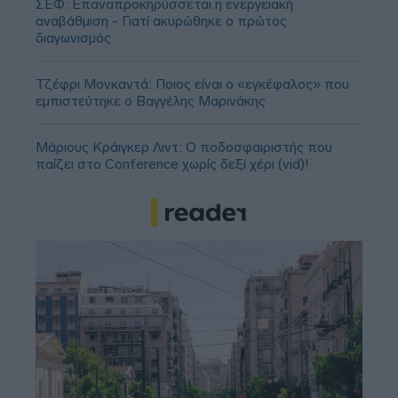
ΣΕΦ: Επαναπροκηρύσσεται η ενεργειακή
αναβάθμιση - Γιατί ακυρώθηκε ο πρώτος
διαγωνισμός
Τζέφρι Μονκαντά: Ποιος είναι ο «εγκέφαλος» που
εμπιστεύτηκε ο Βαγγέλης Μαρινάκης
Μάριους Κράιγκερ Λιντ: Ο ποδοσφαιριστής που
παίζει στο Conference χωρίς δεξί χέρι (vid)!