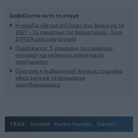
Διαβάζονται αυτή τη στιγμή
Η γαλάζια «θετική ατζέντα» στο δρόμο για το
2027 - Το παράπονο της Καρυστιανού - Στον
ΣΥΡΙΖΑ μελετούν Ιστορία
Πυρόπληκτοι: Τι σημαίνουν τα «πράσινα»,
«κίτρινα» και «κόκκινα» σπίτια για τις
αποζημιώσεις
Ποια είναι η (κυβερνητική) λίστα με τα μεγάλα
οδικά έργα και τα εκτιμώμενα
χρονοδιαγράμματα
TAGS:
Eurobank
Φωκίων Καραβίας
Τράπεζες