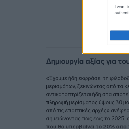
I want t
authenti
Δημιουργία αξίας για τ
«Έχουμε ήδη εκφράσει τη φιλοδο
μερισμάτων, ξεκινώντας από τα κ
αντικατοπτρίζεται ήδη στα αποτε
πληρωμή μερίσματος ύψους 30 μο
από τις εποπτικές αρχές» ανέφερε
σημειώνοντας πως έως το 2025,
που θα υπερβαίνει το 20% από 