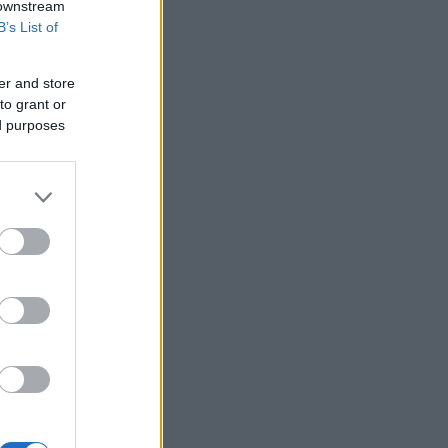
 downstream
ευρωαγορές
B’s List of
Πάνω από 1.500 έλεγχοι σε 300
παραλίες - Drones και νέες
τεχνολογίες στη «μάχη»
er and store
to grant or
Χωροταξικό για τον Τουρισμό:
ed purposes
Στρατηγικό εργαλείο για οργανωμένη
και βιώσιμη ανάπτυξη
Χατζηδάκης: Άκυρες οι εγκύκλιοι που
δεν αναρτώνται - Υποχρεωτική από 1η
Οκτωβρίου η δημοσίευση
Ρωσία: Πυρκαγιά σε αποθήκη του
Wildberries ύστερα από νέα επίθεση
drones
Προκηρύσσεται σήμερα το καθεστώς
της Άμυνας του Αναπτυξιακού Νόμου
Γερμανία: Αυξήθηκαν οι εξαγωγές τον
Ιούνιο
Στη Δικαιοσύνη η 46χρονη που
κατηγορείται για συμμετοχή στον