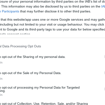
losure of your personal information by third parties on the IAB’s list of
. This information may also be disclosed by us to third parties on the
IA
10:27
Participants
that may further disclose it to other third parties.
 that this website/app uses one or more Google services and may gath
including but not limited to your visit or usage behaviour. You may click 
10:10
 to Google and its third-party tags to use your data for below specifi
η συνεχώς βελτιούμενη εικόνα κερδοφορίας
ogle consent section.
ει και η
ανανεωμένη εκτίμηση για
10:05
(RoTE) της τάξης του 11% για το
l Data Processing Opt Outs
 του ο CEO του Ομίλου.
o opt-out of the Sharing of my personal data.
09:52
In
 στο νέο στρατηγικό πλάνο της Τράπεζας,
ποδοχής από τη διεθνή επενδυτική
o opt-out of the Sale of my Personal Data.
09:45
πλήθος επενδυτών στις πάνω από 50
In
κόσμο, σας διαβεβαιώ ότι το ενδιαφέρον
to opt-out of processing my Personal Data for Targeted
09:40
τό το πλαίσιο και δεδομένης της
ing.
In
ην αποεπένδυση του Ταμείου
09:24
 από τις Ελληνικές
o opt-out of Collection, Use, Retention, Sale, and/or Sharing