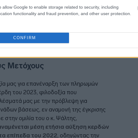
o allow Google to enable storage related to security, including
cation functionality and fraud prevention, and other user protection.
CONFIRM
ους Μετόχους
ξία μας για επανέναρξη των πληρωμών
έρδη του 2023, φιλοδοξία που
λέσματά μας με την πρόβλεψη για
νάδων βάσεως, εν αναμονή της έγκρισης
 στην ομιλία του ο κ. Ψάλτης,
αναμένεται μέση ετήσια αύξηση κερδών
τα επίπεδα του 2022
, οδηγώντας την