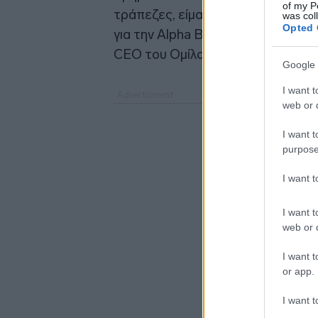
of my P
τράπεζες, είμαστε σε εξαιρετική θ
was col
Opted 
για την Alpha Bank, με ισχυρή αν
CEO του Ομίλου.
Google 
I want t
web or d
I want t
purpose
I want 
I want t
web or d
I want t
or app.
I want t