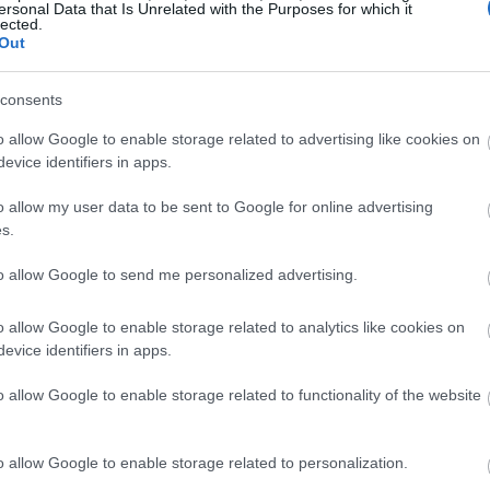
ersonal Data that Is Unrelated with the Purposes for which it
έση για να επιταχυνθεί η διαδικασία αυτή
lected.
Out
ταπόκριση από την αγορά», υπογράμμισε ο
09:14
consents
08:59
o allow Google to enable storage related to advertising like cookies on
evice identifiers in apps.
08:46
o allow my user data to be sent to Google for online advertising
s.
08:42
to allow Google to send me personalized advertising.
08:39
o allow Google to enable storage related to analytics like cookies on
evice identifiers in apps.
08:32
o allow Google to enable storage related to functionality of the website
o allow Google to enable storage related to personalization.