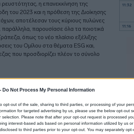
ι ρευστότητας, η επανεκκίνηση της
11:32
ρδη του 2023 και η πρόθεση της Διοίκησης
τόχων, αποτέλεσαν τους κύριους πυλώνες
11:16
ς, παράλληλα, παρουσίασε όλα τα ποιοτικά
ράπεζα, όπως το νέο πλαίσιο εξέλιξης
11:02
όσεις του Ομίλου στα θέματα ESG και,
εζας που προσδιορίζει πλέον το σύνολο
10:58
10:56
 -
Do Not Process My Personal Information
10:43
to opt-out of the sale, sharing to third parties, or processing of your per
10:40
formation for targeted advertising by us, please use the below opt-out s
r selection. Please note that after your opt-out request is processed y
eing interest-based ads based on personal information utilized by us or
disclosed to third parties prior to your opt-out. You may separately opt-
10:39