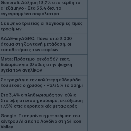
Generali: Αύξηση 13,7% στα κέρδη το
α' εξάμηνο - Στα 53,4 δισ. τα
εγγεγραμμένα ασφάλιστρα
Σε υψηλό τριετίας οι παγκόσμιες τιμές
τροφίμων
ΑΑΔΕ-myAGRO: Πάνω από 2.000
άτομα στη ζωντανή μετάδοση, oι
τοποθετήσεις των φορέων
Meta: Πρόστιμο-ρεκόρ 567 εκατ.
δολαρίων για βλάβες στην ψυχική
υγεία των ανηλίκων
Σε τροχιά για την καλύτερη εβδομάδα
του έτους ο χρυσός - Ράλι 5% το ασήμι
Στο 3,4% ο πληθωρισμός τον Ιούλιο -
Στα ύψη στέγαση, καύσιμα, εκτόξευση
17,5% στις αεροπορικές μεταφορές
Google: Tι σημαίνει η μετακόμιση του
κέντρου ΑΙ από το Λονδίνο στη Silicon
Valley