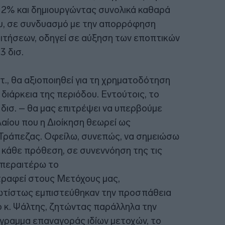
12% και δημιουργώντας συνολικά καθαρά
που, σε συνδυασμό με την απορρόφηση
τήσεων, οδηγεί σε αύξηση των εποπτικών
3 δισ.
., θα αξιοποιηθεί για τη χρηματοδότηση
διάρκεια της περιόδου. Εντούτοις, το
δισ. – θα μας επιτρέψει να υπερβούμε
αίου που η Διοίκηση θεωρεί ως
ς Τράπεζας. Οφείλω, συνεπώς, να σημειώσω
ε κάθε πρόθεση, σε συνεννόηση της τις
 περαιτέρω το
τραφεί στους Μετόχους μας,
ωτίστως εμπιστεύθηκαν την προσπάθεια
ο κ. Ψάλτης, ζητώντας παράλληλα την
γραμμα επαναγοράς ιδίων μετοχών, το