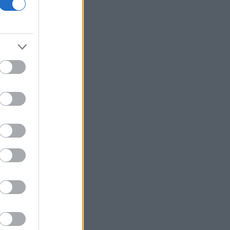
εμπρησμό της Marfin
Ταϊλάνδη: 7 νεκροί, 15 τραυματίες από
πυροβολισμούς σε σχολείο
Πυρκαγιά - Δυτ. Αττική:
Προφυλακίστηκαν ο δήμαρχος
Στυλίδας και άλλοι δύο συλληφθέντες
Υεμένη: Τουλάχιστον 58 νεκροί σε
επιθέσεις των Χούθι εναντίον
κυβερνητικών δυνάμεων
Qualco: Διευρύνει το αποτύπωμά της
με δύο εξαγορές μέσα σε 15 ημέρες
Ορμούζ: Μειώθηκαν οι διελεύσεις
πλοίων την τρέχουσα εβδομάδα
Στη διαφοροποίηση του
χαρτοφυλακίου της επενδύει η Β.Σ.
Καρούλιας - Έπιασε τα 100 εκατ. ευρώ
ο τζίρος