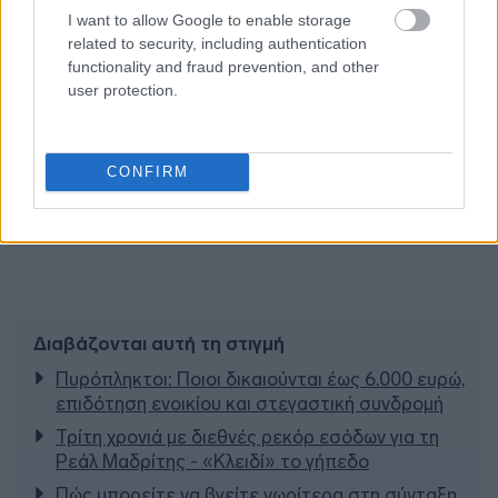
I want to allow Google to enable storage
related to security, including authentication
functionality and fraud prevention, and other
user protection.
CONFIRM
Διαβάζονται αυτή τη στιγμή
Πυρόπληκτοι: Ποιοι δικαιούνται έως 6.000 ευρώ,
επιδότηση ενοικίου και στεγαστική συνδρομή
Τρίτη χρονιά με διεθνές ρεκόρ εσόδων για τη
Ρεάλ Μαδρίτης - «Κλειδί» το γήπεδο
Πώς μπορείτε να βγείτε νωρίτερα στη σύνταξη