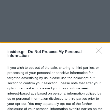
insider.gr -
Do Not Process My Personal
Information
If you wish to opt-out of the sale, sharing to third parties, or
processing of your personal or sensitive information for
Οι αρνητικές ταμειακές ροές της Peloton
targeted advertising by us, please use the below opt-out
έφτασαν τα 246,3 εκατ. δολάρια έναντι 411,9
section to confirm your selection. Please note that after your
εκατ. δολαρίων το προηγούμενο τρίμηνο και
opt-out request is processed you may continue seeing
interest-based ads based on personal information utilized by
έναντι 651,9 εκατ. δολαρίων το αντίστοιχο
us or personal information disclosed to third parties prior to
περσινό διάστημα.
your opt-out. You may separately opt-out of the further
disclosure of your personal information by third parties on the