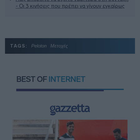
- Οι 3 κινήσεις που πρέπει να γίνουν εγκαίρως
TAGS:
Peloton
Μετοχές
BEST OF
INTERNET