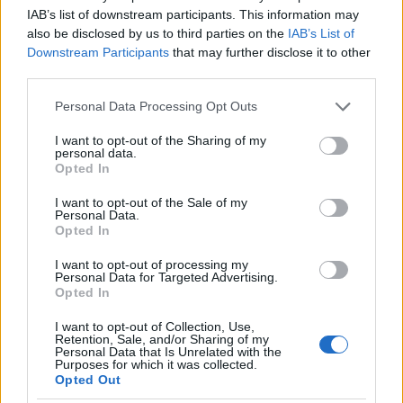
Μετά από την ανακοίνωση των αποτελεσμάτων, η
IAB’s list of downstream participants. This information may
also be disclosed by us to third parties on the
IAB’s List of
μετοχή της Peloton υποχωρεί 15% πριν από το
Downstream Participants
that may further disclose it to other
άνοιγμα της Wall Street, ενώ από την αρχή του
third parties.
2022 υποχωρεί 75% μέχρι στιγμής.
Please note that this website/app uses one or more Google
Personal Data Processing Opt Outs
services and may gather and store information including but
not limited to your visit or usage behaviour. You may click to
I want to opt-out of the Sharing of my
personal data.
grant or deny consent to Google and its third-party tags to
Opted In
use your data for below specified purposes in below Google
consent section.
I want to opt-out of the Sale of my
Personal Data.
Opted In
I want to opt-out of processing my
Personal Data for Targeted Advertising.
Opted In
I want to opt-out of Collection, Use,
Retention, Sale, and/or Sharing of my
Personal Data that Is Unrelated with the
Purposes for which it was collected.
Opted Out