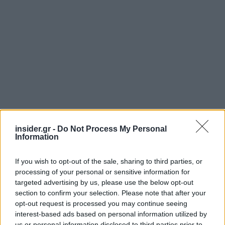
insider.gr -
Do Not Process My Personal
Information
If you wish to opt-out of the sale, sharing to third parties, or
processing of your personal or sensitive information for
targeted advertising by us, please use the below opt-out
Ακολουθήστε το
insider.gr στο Google News
και μάθετε
section to confirm your selection. Please note that after your
πρώτοι όλες τις
ειδήσεις
από την Ελλάδα και τον κόσμο.
opt-out request is processed you may continue seeing
interest-based ads based on personal information utilized by
us or personal information disclosed to third parties prior to