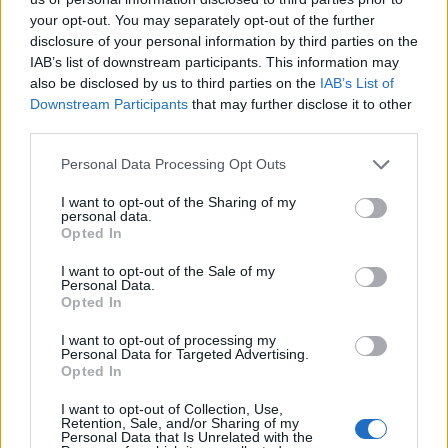
your opt-out. You may separately opt-out of the further
disclosure of your personal information by third parties on the
IAB’s list of downstream participants. This information may
also be disclosed by us to third parties on the
IAB’s List of
Downstream Participants
that may further disclose it to other
third parties.
Please note that this website/app uses one or more Google
Personal Data Processing Opt Outs
services and may gather and store information including but
not limited to your visit or usage behaviour. You may click to
I want to opt-out of the Sharing of my
personal data.
grant or deny consent to Google and its third-party tags to
Opted In
use your data for below specified purposes in below Google
consent section.
I want to opt-out of the Sale of my
Personal Data.
Opted In
I want to opt-out of processing my
Διαβάζονται αυτή τη στιγμή
Personal Data for Targeted Advertising.
Opted In
Η χαμηλή… απόδοση Μητσοτάκη στις
στοιχηματικές - Ποιος επισκέφθηκε τα
I want to opt-out of Collection, Use,
Retention, Sale, and/or Sharing of my
πυρόπληκτα ζωάκια - Το μισογεμάτο ποτήρι
Personal Data that Is Unrelated with the