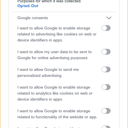
του ΣΥΡΙΖΑ
Purposes for which it was collected.
Opted Out
Ποια είναι η (κυβερνητική) λίστα με τα μεγάλα
οδικά έργα και τα εκτιμώμενα
Google consents
χρονοδιαγράμματα
I want to allow Google to enable storage
Δυτ. Αττική: Το χρονοδιάγραμμα
related to advertising like cookies on web or
αποκατάστασης μετά τη φωτιά - Στόχος η
device identifiers in apps.
έναρξη των έργων πριν τις 15/9
I want to allow my user data to be sent to
Google for online advertising purposes.
I want to allow Google to send me
personalized advertising.
TAGS:
Παπαστράτος
I want to allow Google to enable storage
related to analytics like cookies on web or
device identifiers in apps.
BEST OF
INTERNET
I want to allow Google to enable storage
related to functionality of the website or app.