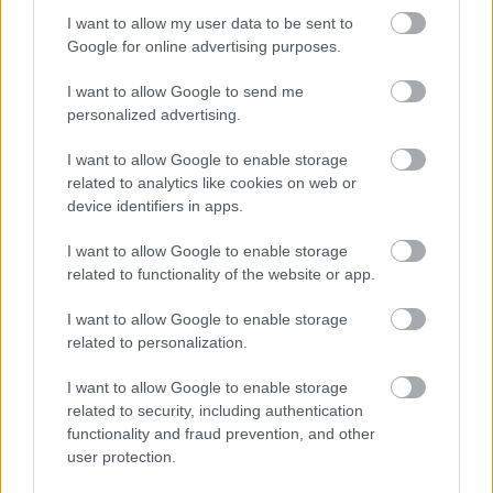
Νέο Χωροταξικό Τουρισμού: Οι νέες «κόκκινες
I want to allow my user data to be sent to
γραμμές» για το περιβάλλον και τι αλλάζει σε
Google for online advertising purposes.
ξενοδοχεία, νησιά και επενδύσεις
I want to allow Google to send me
Τα ανοιχτά μέτωπα για την ενίσχυση της
personalized advertising.
ελληνικής βιομηχανίας
I want to allow Google to enable storage
related to analytics like cookies on web or
device identifiers in apps.
MUST READ
I want to allow Google to enable storage
Cloudflare: Η TikTok ξεπέρασε την Google σε
related to functionality of the website or app.
επισκεψιμότητα - Σταθερά στην 1η θέση από
τον Αύγουστο
I want to allow Google to enable storage
related to personalization.
TAGS:
TikTok
Κίνα
ByteDance
I want to allow Google to enable storage
related to security, including authentication
functionality and fraud prevention, and other
user protection.