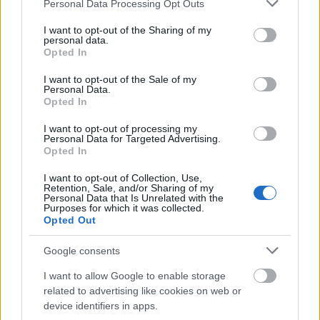
Please note that this website/app uses one or more Google
Personal Data Processing Opt Outs
services and may gather and store information including but
not limited to your visit or usage behaviour. You may click to
I want to opt-out of the Sharing of my
personal data.
grant or deny consent to Google and its third-party tags to
Opted In
use your data for below specified purposes in below Google
consent section.
I want to opt-out of the Sale of my
Personal Data.
Opted In
I want to opt-out of processing my
Personal Data for Targeted Advertising.
Opted In
I want to opt-out of Collection, Use,
Retention, Sale, and/or Sharing of my
Personal Data that Is Unrelated with the
Purposes for which it was collected.
Opted Out
Google consents
Διαβάζονται αυτή τη στιγμή
I want to allow Google to enable storage
related to advertising like cookies on web or
Τράπεζες: Στα 55,5 εκατ. ευρώ ο λογαριασμός
device identifiers in apps.
από τα δάνεια του ν. Κατσέλη