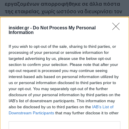
εργαζομένων απορροφήθηκε σε άλλα πόστα
της εταιρείας
, χωρίς ωστόσο να διευκρινίσει τον
ακριβή αριθμό των εργαζομένων που
επηρεάστηκαν από τις παραπάνω αλλαγές.
insider.gr -
Do Not Process My Personal
Information
«Όλοι οι εργαζόμενοι της Talent Development
If you wish to opt-out of the sale, sharing to third parties, or
μπόρεσαν να υποβάλουν αίτηση για διαφορετικές
processing of your personal or sensitive information for
θέσεις εργασίας εντός της εταιρείας και οι
targeted advertising by us, please use the below opt-out
περισσότεροι από τους εργαζόμενους που
section to confirm your selection. Please note that after your
opt-out request is processed you may continue seeing
επηρεάστηκαν βρήκαν νέους ρόλους μέσω
interest-based ads based on personal information utilized by
εσωτερικών μετακινήσεων και έχουν ήδη
us or personal information disclosed to third parties prior to
ενσωματωθεί με επιτυχία στις νέες τους
your opt-out. You may separately opt-out of the further
ομάδες», ανέφερε χαρακτηριστικά ο
disclosure of your personal information by third parties on the
εκπρόσωπος της ByteDance.
IAB’s list of downstream participants. This information may
also be disclosed by us to third parties on the
IAB’s List of
Downstream Participants
that may further disclose it to other
Ακολουθήστε το
insider.gr στο Google News
και μάθετε
third parties.
πρώτοι όλες τις
ειδήσεις
από την Ελλάδα και τον κόσμο.