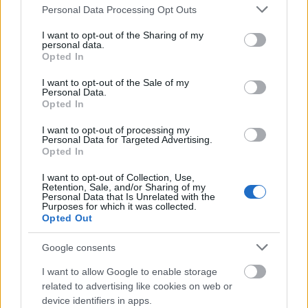
Please note that this website/app uses one or more Google
Personal Data Processing Opt Outs
services and may gather and store information including but
not limited to your visit or usage behaviour. You may click to
I want to opt-out of the Sharing of my
personal data.
grant or deny consent to Google and its third-party tags to
Opted In
use your data for below specified purposes in below Google
Τον Μάρτιο του 2015, η Franco Manca
consent section.
I want to opt-out of the Sale of my
εξαγοράστηκε από τη Fulham Shore.
Personal Data.
Opted In
Η Fulham Shore
I want to opt-out of processing my
Personal Data for Targeted Advertising.
Opted In
Η εισηγμένη στο βρετανικό χρηματιστήριο Fulham
I want to opt-out of Collection, Use,
Shore διαθέτει στο χαρτοφυλάκιό της 56
Retention, Sale, and/or Sharing of my
Personal Data that Is Unrelated with the
καταστήματα Franco Manca στη Βρετανία,
Purposes for which it was collected.
Opted Out
ελέγχει επίσης και τη Real Greek, ενώ «τρέχει»
φιλόδοξο σχέδιο επέκτασής της τόσο στη
Google consents
βρετανική αγορά, όσο και στο εξωτερικό.
I want to allow Google to enable storage
Μάλιστα, τη δεδομένη χρονική στιγμή φαίνεται
related to advertising like cookies on web or
πως αναζητά ευκαιρίες για δικαιόχρηση σε
device identifiers in apps.