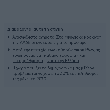
Διαβάζονται αυτή τη στιγμή
Ανασφάλιστα οχήματα: Στο «ψηφιακό κόσκινο»
της ΑΑΔΕ οι ενστάσεις για τα πρόστιμα
Μετά την επιτυχία των καθαρών οικοπέδων, ας
τολμήσουμε τα «καθαρά χωράφια» και
μεταρρύθμιση της γης στην Ελλάδα
Η χώρα που ζει το δημογραφικό μας μέλλον
προβλέπεται να χάσει το 30% του πληθυσμού
της μέχρι το 2070