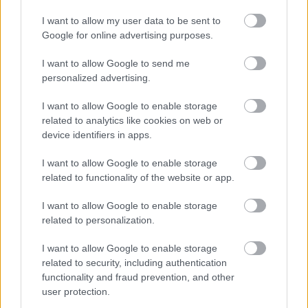
Ευρώπη, Μέση Ανατολή και Αφρική.
I want to allow my user data to be sent to
Google for online advertising purposes.
Η Fulham Shore βρίσκεται σε σταθερά
αναπτυξιακή πορεία, με τις επιδόσεις των
I want to allow Google to send me
εστιατορίων να κινούνται ανοδικά και δη τα έσοδα,
personalized advertising.
που εμφανίζονται αυξημένα κατά 3% σε σχέση με
I want to allow Google to enable storage
το 2019.
related to analytics like cookies on web or
device identifiers in apps.
I want to allow Google to enable storage
related to functionality of the website or app.
I want to allow Google to enable storage
related to personalization.
I want to allow Google to enable storage
related to security, including authentication
functionality and fraud prevention, and other
user protection.