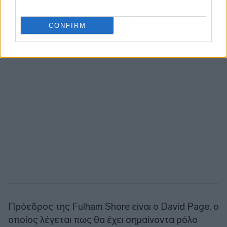
CONFIRM
Πρόεδρος της Fulham Shore είναι ο David Page, ο
οποίος λέγεται πως θα έχει σημαίνοντα ρόλο