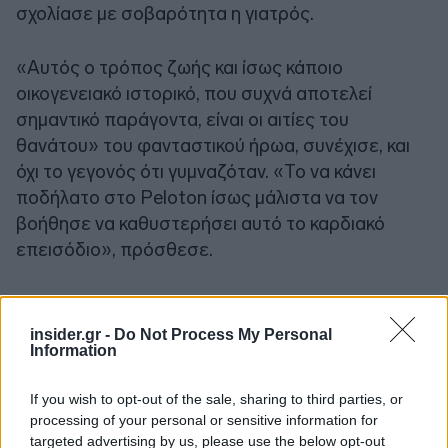
σχολίασε με σοβαρότητα η γιατρός.
«Αυτός ο τρόπος ζωής και ίσως κάποιο
οικογενειακό ιστορικό, που συχνά αποτελεί
σημαντικό παράγοντα, είναι οι αιτίες του
θανάτου» του φανταστικού ήρωα, συνέχισε, και
όχι το γεγονός ότι γυμναζόταν. «Το να κάνει
ποδήλατο στο Peloton ίσως μάλιστα να τον
βοήθησε να καθυστερήσει αυτό το καρδιακό
επεισόδιο», πρόσθεσε.
Με πληροφορίες από ΑΠΕ - ΜΠΕ
insider.gr -
Do Not Process My Personal
Information
If you wish to opt-out of the sale, sharing to third parties, or
processing of your personal or sensitive information for
targeted advertising by us, please use the below opt-out