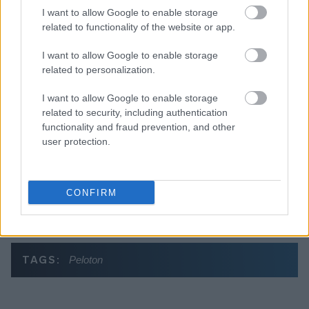
I want to allow Google to enable storage
related to functionality of the website or app.
Διαβάζονται αυτή τη στιγμή
I want to allow Google to enable storage
Τράπεζες: Στα 55,5 εκατ. ευρώ ο λογαριασμός
related to personalization.
από τα δάνεια του ν. Κατσέλη
I want to allow Google to enable storage
Νέο Χωροταξικό Τουρισμού: Οι νέες «κόκκινες
related to security, including authentication
γραμμές» για το περιβάλλον και τι αλλάζει σε
functionality and fraud prevention, and other
ξενοδοχεία, νησιά και επενδύσεις
user protection.
Τα ανοιχτά μέτωπα για την ενίσχυση της
ελληνικής βιομηχανίας
CONFIRM
TAGS:
Peloton