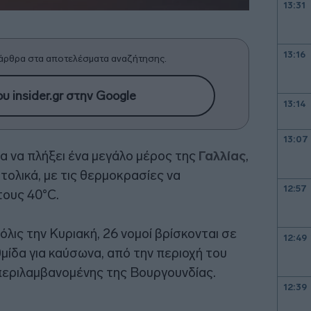
13:31
13:16
άρθρα στα αποτελέσματα αναζήτησης.
υ insider.gr στην Google
13:14
13:07
α να πλήξει ένα μεγάλο μέρος της
Γαλλίας
,
τολικά, με τις θερμοκρασίες να
12:57
τους 40°C.
όλις την Κυριακή, 26 νομοί βρίσκονται σε
12:49
ίδα για καύσωνα, από την περιοχή του
περιλαμβανομένης της Βουργουνδίας.
12:39