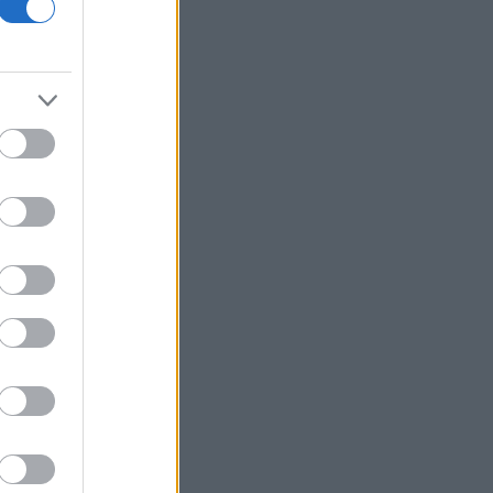
ΣΤΑΣΥ: Στο 98% η ολοκλήρωση της
αντικατάστασης σιδηροτροχιών στις
Γραμμές 2 και 3 του Μετρό
Ευρωαγορές: Θετικά πρόσημα στα
ταμπλό
Πάνω από 1.500 έλεγχοι σε 300
παραλίες - Drones και νέες
τεχνολογίες στη «μάχη»
Χωροταξικό για τον Τουρισμό:
Στρατηγικό εργαλείο για οργανωμένη
και βιώσιμη ανάπτυξη
Χατζηδάκης: Άκυρες οι εγκύκλιοι που
δεν αναρτώνται - Υποχρεωτική από 1η
Οκτωβρίου η δημοσίευση
Ρωσία: Πυρκαγιά σε αποθήκη του
Wildberries ύστερα από νέα επίθεση
drones
Προκηρύσσεται σήμερα το καθεστώς
της Άμυνας του Αναπτυξιακού Νόμου