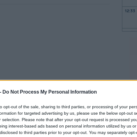
12:33
12:33
12:23
12:20
 -
Do Not Process My Personal Information
12:07
ναμένεται να διαρκέσει μέχρι την
 την εθνική μετεωρολογική υπηρεσία
to opt-out of the sale, sharing to third parties, or processing of your per
formation for targeted advertising by us, please use the below opt-out s
12:04
r selection. Please note that after your opt-out request is processed y
eing interest-based ads based on personal information utilized by us or
12:01
αι την Κυριακή ή τη Δευτέρα, με την
disclosed to third parties prior to your opt-out. You may separately opt-