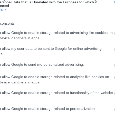
ersonal Data that Is Unrelated with the Purposes for which it
10:40
lected.
Out
10:39
consents
o allow Google to enable storage related to advertising like cookies on
10:27
evice identifiers in apps.
o allow my user data to be sent to Google for online advertising
ν «ολοένα και νωρίτερα» και συμπίπτουν με
s.
10:10
στικές εκδηλώσεις (όπως η Γιορτή της
to allow Google to send me personalized advertising.
λητικές διοργανώσεις όπως το Μουντιάλ (11
η επίδραση στον οργανισμό, ανεξαρτήτως
10:05
o allow Google to enable storage related to analytics like cookies on
ημόσιας Υγείας της Γαλλίας σε ανακοίνωσή
evice identifiers in apps.
09:52
o allow Google to enable storage related to functionality of the website
τιμετωπίζουν ένα δίλημμα: να κλείσουν τα
κοπή των μαθημάτων, ή να τα διατηρήσουν
o allow Google to enable storage related to personalization.
09:45