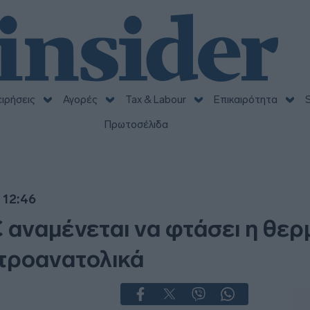
ειρήσεις
Αγορές
Tax & Labour
Επικαιρότητα
S
Πρωτοσέλιδα
 12:46
C αναμένεται να φτάσει η θε
ντροανατολικά