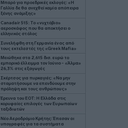
Μπαρό για προεδρικές εκλογές: «Η
Γαλλία δε θα ανεχθεί καμία απόπειρα
ξένης ανάμιξης»
Canadair 515: Το «νυχτόβιο»
αεροσκάφος που θα αποκτήσει ο
ελληνικός στόλος
Συνελήφθη στη Γερμανία ένας από
τους εκτελεστές της «Greek Mafia»
Μειώθηκε στα 2,615 δισ. ευρώ το
εμπορικό έλλειμμα τον Ιούνιο - «Άλμα»
26,3% στις εξαγωγές
Σκέρτσος για πυρκαγιές: «Nα μην
σταματήσουμε να επενδύουμε στην
πρόληψη και τους ανθρώπους»
Έρευνα του ΕΟΤ: Η Ελλάδα στις
κορυφαίες επιλογές των Ευρωπαίων
ταξιδιωτών
Νέο Αεροδρόμιο Κρήτης: Έπεσαν οι
υπογραφές για τα συστήματα