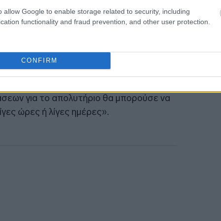
 της ευημερίας των παιδιών. Η αποπνικτική
o allow Google to enable storage related to security, including
τερα δύσκολη για τους μαθητές λυκείου
cation functionality and fraud prevention, and other user protection.
 το απολυτήριο, το εθνικό απολυτήριο
άξεις. Οι εξετάσεις ολοκληρώνονται
CONFIRM
εφρέ
ανακοίνωσε την Τρίτη ότι η
σεων για το απολυτήριο θα μπορούσε να
γες ώρες ή λίγες ημέρες».