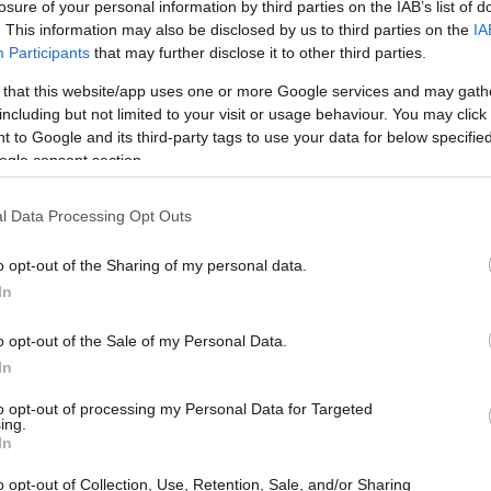
ινώνεται περαιτέρω από το θερινό
losure of your personal information by third parties on the IAB’s list of
. This information may also be disclosed by us to third parties on the
IA
του χρόνου και επομένως τις
11:43
Participants
that may further disclose it to other third parties.
 that this website/app uses one or more Google services and may gath
including but not limited to your visit or usage behaviour. You may click 
11:32
 to Google and its third-party tags to use your data for below specifi
ogle consent section.
11:16
l Data Processing Opt Outs
11:02
o opt-out of the Sharing of my personal data.
In
10:58
o opt-out of the Sale of my Personal Data.
In
10:56
to opt-out of processing my Personal Data for Targeted
ing.
In
10:43
o opt-out of Collection, Use, Retention, Sale, and/or Sharing