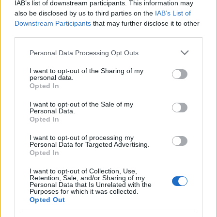
IAB’s list of downstream participants. This information may
also be disclosed by us to third parties on the
IAB’s List of
Downstream Participants
that may further disclose it to other
third parties.
Please note that this website/app uses one or more Google
Personal Data Processing Opt Outs
services and may gather and store information including but
not limited to your visit or usage behaviour. You may click to
I want to opt-out of the Sharing of my
personal data.
grant or deny consent to Google and its third-party tags to
Opted In
use your data for below specified purposes in below Google
consent section.
I want to opt-out of the Sale of my
Personal Data.
Opted In
Ακολουθήστε το
insider.gr στο Google News
και μάθετε
πρώτοι όλες τις
ειδήσεις
από την Ελλάδα και τον κόσμο.
I want to opt-out of processing my
Personal Data for Targeted Advertising.
Opted In
I want to opt-out of Collection, Use,
Retention, Sale, and/or Sharing of my
Personal Data that Is Unrelated with the
Purposes for which it was collected.
Opted Out