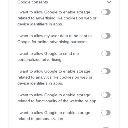
Google consents
I want to allow Google to enable storage
related to advertising like cookies on web or
device identifiers in apps.
I want to allow my user data to be sent to
Google for online advertising purposes.
I want to allow Google to send me
personalized advertising.
Διαβάζονται αυτή τη στιγμή
I want to allow Google to enable storage
Ο Τραμπ αναδημοσίευσε συνέντευξη του
related to analytics like cookies on web or
Πλεύρη
device identifiers in apps.
Εξοικονομώ - Επιχειρώ: Παράταση έως τις 30
Νοεμβρίου για περισσότερες από 400
I want to allow Google to enable storage
επιχειρήσεις
related to functionality of the website or app.
Μετά την επιτυχία των καθαρών οικοπέδων, ας
I want to allow Google to enable storage
τολμήσουμε τα «καθαρά χωράφια» και
related to personalization.
μεταρρύθμιση της γης στην Ελλάδα