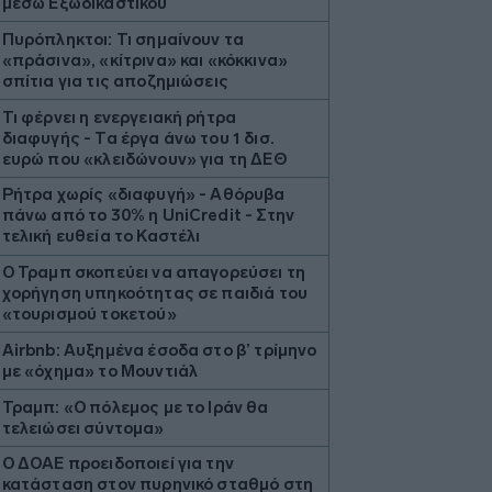
μέσω Εξωδικαστικού
Πυρόπληκτοι: Τι σημαίνουν τα
«πράσινα», «κίτρινα» και «κόκκινα»
σπίτια για τις αποζημιώσεις
Τι φέρνει η ενεργειακή ρήτρα
διαφυγής - Τα έργα άνω του 1 δισ.
ευρώ που «κλειδώνουν» για τη ΔΕΘ
Ρήτρα χωρίς «διαφυγή» - Αθόρυβα
πάνω από το 30% η UniCredit - Στην
τελική ευθεία το Καστέλι
Ο Τραμπ σκοπεύει να απαγορεύσει τη
χορήγηση υπηκοότητας σε παιδιά του
«τουρισμού τοκετού»
Airbnb: Αυξημένα έσοδα στο β’ τρίμηνο
με «όχημα» το Μουντιάλ
Τραμπ: «Ο πόλεμος με το Ιράν θα
τελειώσει σύντομα»
Ο ΔΟΑΕ προειδοποιεί για την
κατάσταση στον πυρηνικό σταθμό στη