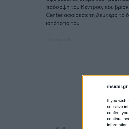
πρόσοψη του Κέντρου, που βρίσκ
Center αφαίρεσε τη Δευτέρα το 
ιστότοπό του.
insider.gr
If you wish 
sensitive in
confirm you
continue se
information 