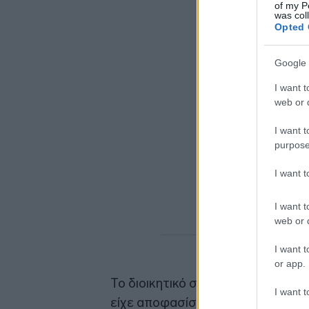
of my P
was col
Opted 
Google 
I want t
web or d
I want t
purpose
I want 
I want t
web or d
I want t
or app.
Το διοικητικό συμβούλιο του Κέντ
I want t
είχε αποφασίσει τη μετονομασία τ