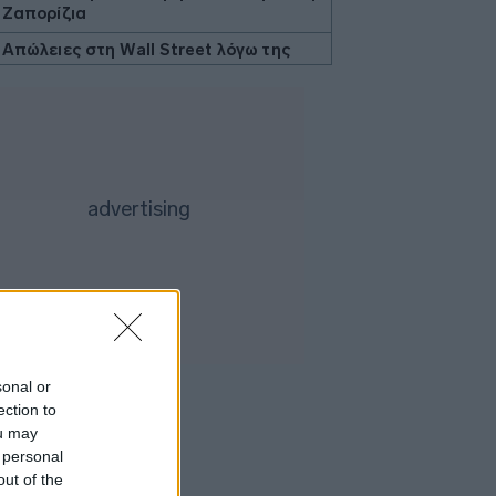
Ζαπορίζια
Απώλειες στη Wall Street λόγω της
αβεβαιότητας για το Ορμούζ
Ο Γκουτέρες ζητά άμεσο τερματισμό
των επιθέσεων κατά αμάχων σε
Ουκρανία και Ρωσία
Οι ελληνικές scale-ups επιχειρήσεις
στρέφονται στην ανάπτυξη - Ποια
είναι η μεγαλύτερη πρόκληση
Γερμανία- δημοσκόπηση: Στο 28% η
AfD, επτά μονάδες μπροστά από το
CDU/CSU του Μερτς
Πτώση για τον χρυσό μετά το υψηλό
επτά εβδομάδων με φόντο το Ιράν
sonal or
Η Ρωσία έπληξε κόμβο εφοδιασμού
ection to
στην περιοχή του Κιέβου με drones
ou may
 personal
«Η Βόρεια Κορέα εκτόξευσε βαλλιστικό
πύραυλο μικρού βεληνεκούς», λέει η
out of the