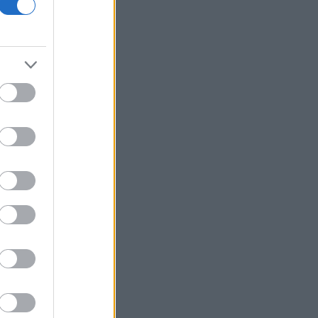
Fars: Το Ιράν εξετάζει νομοσχέδιο για
απαγόρευση διέλευσης πλοίων από
ΗΠΑ και Ισραήλ από το Ορμούζ
Επένδυση 6,3 δισ. δολαρίων από ΗΑΕ
για data center τεχνητής νοημοσύνης
στην Ιαπωνία
Οπλισμένα τουρκικά F-16
πραγματοποίησαν 10 παραβάσεις και
17 παραβιάσεις στο Αιγαίο
Ο Ζελένσκι θα επισκεφθεί τη Σερβία
για πρώτη φορά από την έναρξη του
πολέμου
Ξεκινούν τα δοκιμαστικά δρομολόγια
της επέκτασης του Μετρό
Θεσσαλονίκης προς την Καλαμαριά
Ο ΟΤΕ στους δείκτες FTSE4Good για
18η συνεχόμενη χρονιά