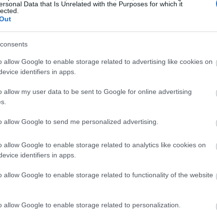
ersonal Data that Is Unrelated with the Purposes for which it
lected.
20:20
Out
consents
20:12
o allow Google to enable storage related to advertising like cookies on
evice identifiers in apps.
20:12
o allow my user data to be sent to Google for online advertising
s.
19:56
to allow Google to send me personalized advertising.
o allow Google to enable storage related to analytics like cookies on
19:55
evice identifiers in apps.
o allow Google to enable storage related to functionality of the website
19:47
ρου, του οποίου πρόεδρος είναι ο Τραμπ,
o allow Google to enable storage related to personalization.
ου σε «The Donald J. Trump and The John