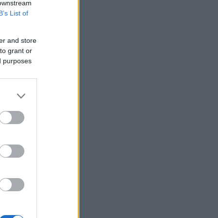
Σεούλ
 downstream
B’s List of
Η ελληνική startup Omilia άντλησε 67
εκατ. δολάρια και ανοίγει γραφείο στις
ΗΠΑ
er and store
to grant or
Άνοιξε το myBusinessSupport για τις
επιχειρήσεις της Σαμοθράκης
ed purposes
Ο Τραμπ δηλώνει «πολύ
ικανοποιημένος» από το έργο του Πιτ
Χέγκσεθ στο υπουργείο Άμυνας
Βιοτέρ: Στο Πρωτοδικείο Αθηνών η
συμφωνία εξυγίανσης
Άνοδος σχεδόν 4% για το πετρέλαιο
καθώς το Ιράν εξετάζει περιορισμούς
στο Ορμούζ
Δήμας: «Προχωρούν τα έργα σε όλο το
μήκος του ΒΟΑΚ»
Υεμένη: Επίθεση των Χούθι σε
κυβερνητικές δυνάμεις - Τουλάχιστον
58 νεκροί