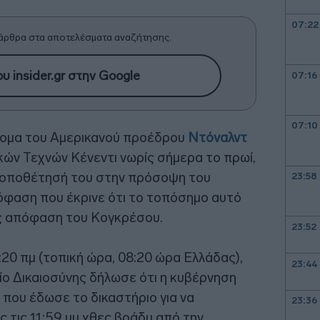
07:22
άρθρα στα αποτελέσματα αναζήτησης.
υ insider.gr στην Google
07:16
07:10
όνομα του Αμερικανού προέδρου
Ντόναλντ
ών Τεχνών Κένεντι νωρίς σήμερα το πρωί,
 τοποθέτησή του στην πρόσοψη του
23:58
πόφαση που έκρινε ότι το τοπόσημο αυτό
ίς απόφαση του Κογκρέσου.
23:52
:20 πμ (τοπική ώρα, 08:20 ώρα Ελλάδας),
23:44
ο Δικαιοσύνης δήλωσε ότι η κυβέρνηση
 που έδωσε το δικαστήριο για να
23:36
 τις 11:59 μμ χθες βράδυ από την