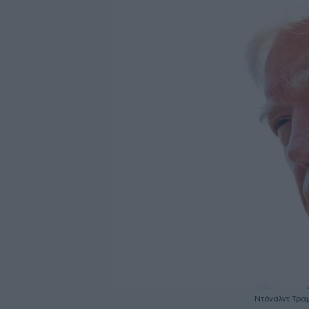
Ντόναλντ Τρα