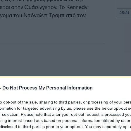
εται στην Ουάσινγκτον. Το Kennedy
23:21
όνομα του Ντόναλντ Τραμπ από τον
23:06
22:53
22:40
 -
Do Not Process My Personal Information
22:26
to opt-out of the sale, sharing to third parties, or processing of your per
22:10
formation for targeted advertising by us, please use the below opt-out s
r selection. Please note that after your opt-out request is processed y
eing interest-based ads based on personal information utilized by us or
21:52
disclosed to third parties prior to your opt-out. You may separately opt-