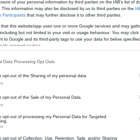
losure of your personal information by third parties on the IAB’s list of
ared to remove President Trump’s
. This information may also be disclosed by us to third parties on the
IA
21:37
Participants
that may further disclose it to other third parties.
ennedy Center on Friday.
 that this website/app uses one or more Google services and may gath
including but not limited to your visit or usage behaviour. You may click 
21:15
ed an emergency request from the
 to Google and its third-party tags to use your data for below specifi
et President Trump's name remain
ogle consent section.
21:03
signage, leaving in place a Friday
.twitter.com/r2MOIEpQKL
l Data Processing Opt Outs
20:55
o opt-out of the Sharing of my personal data.
@CBSNews)
June 13, 2026
In
20:41
o opt-out of the Sale of my Personal Data.
In
20:38
to opt-out of processing my Personal Data for Targeted
ing.
20:33
In
o opt-out of Collection, Use, Retention, Sale, and/or Sharing