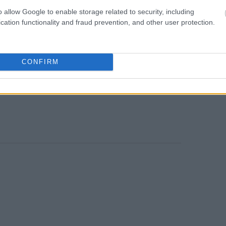
he Performing Arts» τον Δεκέμβριο. Οι
o allow Google to enable storage related to security, including
 ονόματος του Τραμπ στο κτίριο ξεκίνησαν
cation functionality and fraud prevention, and other user protection.
CONFIRM
 ως μνημείο προς τιμήν του
ΠΑ Τζον Φ. Κένεντι.