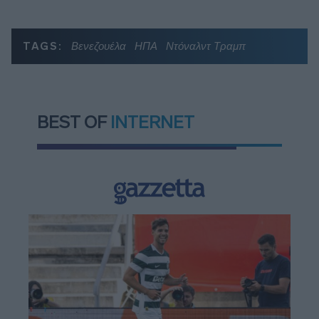
TAGS:
Βενεζουέλα
ΗΠΑ
Ντόναλντ Τραμπ
BEST OF
INTERNET