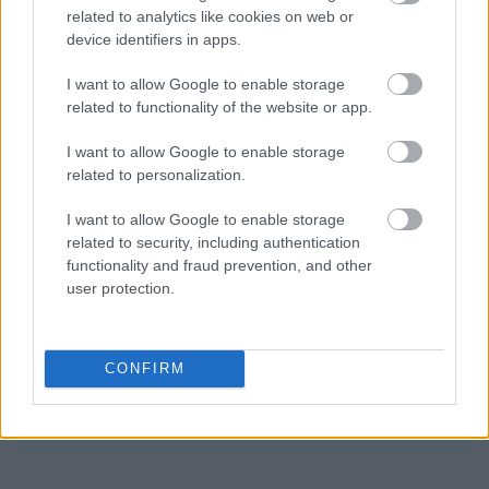
related to analytics like cookies on web or
device identifiers in apps.
I want to allow Google to enable storage
related to functionality of the website or app.
I want to allow Google to enable storage
related to personalization.
I want to allow Google to enable storage
related to security, including authentication
Διαβάζονται αυτή τη στιγμή
functionality and fraud prevention, and other
Πυρόπληκτοι: Ποιοι δικαιούνται έως 6.000 ευρώ,
user protection.
επιδότηση ενοικίου και στεγαστική συνδρομή
Τρίτη χρονιά με διεθνές ρεκόρ εσόδων για τη
Ρεάλ Μαδρίτης - «Κλειδί» το γήπεδο
CONFIRM
Πώς μπορείτε να βγείτε νωρίτερα στη σύνταξη
- Οι 3 κινήσεις που πρέπει να γίνουν εγκαίρως