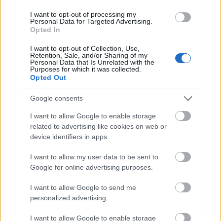
I want to opt-out of processing my
Personal Data for Targeted Advertising.
Opted In
I want to opt-out of Collection, Use,
Retention, Sale, and/or Sharing of my
Personal Data that Is Unrelated with the
Purposes for which it was collected.
Opted Out
Πηγή: ΑΠΕ-ΜΠΕ
Google consents
I want to allow Google to enable storage
Ακολουθήστε το
insider.gr στο Google News
και μάθετε
related to advertising like cookies on web or
πρώτοι όλες τις
ειδήσεις
από την Ελλάδα και τον κόσμο.
device identifiers in apps.
I want to allow my user data to be sent to
Google for online advertising purposes.
I want to allow Google to send me
personalized advertising.
I want to allow Google to enable storage