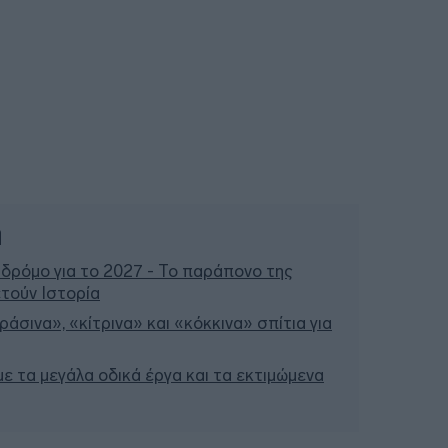
ή
 δρόμο για το 2027 - Το παράπονο της
τούν Ιστορία
άσινα», «κίτρινα» και «κόκκινα» σπίτια για
 με τα μεγάλα οδικά έργα και τα εκτιμώμενα