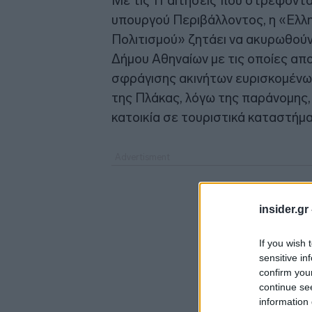
Με τις 11 αιτήσεις που στρέφοντα
υπουργού Περιβάλλοντος, η «Ελλη
Πολιτισμού» ζητάει να ακυρωθούν
Δήμου Αθηναίων με τις οποίες απ
σφράγισης ακινήτων ευρισκομένω
της Πλάκας, λόγω της παράνομης,
κατοικία σε τουριστικά καταστήμα
insider.gr
If you wish 
sensitive in
confirm you
continue se
information 