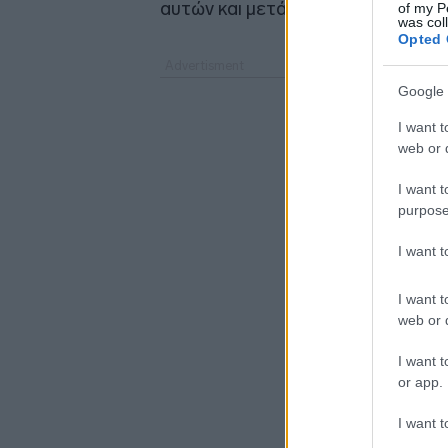
αυτών και μετά τις αυτοψίες που έ
of my P
was col
Opted 
Google 
I want t
web or d
I want t
purpose
I want 
I want t
web or d
I want t
or app.
I want t