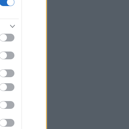
Απορρίφθηκε η ανάσυρση της
δικογραφίας των τηλεφωνικών
υποκλοπών
Τι προβλέπει η κοινή αμυντική
συμφωνία που υπογράφουν Τουρκία,
Πακιστάν και Σαουδική Αραβία
Trade Estates: Απόκτηση του 50% στο
Sofia South Ring Mall έναντι 49,35
εκατ. ευρώ
Τουρκία: Οι Big 4 του ποδοσφαίρου
χρωστούν 1 δισ. ευρώ - Πού βρίσκουν
τα χρήματα για «μεταγραφές
αεροδρομίου»
Κρι Κρι: Στα 0,428 ευρώ το καθαρό
μέρισμα - Στις 26 Αυγούστου η
πληρωμή
Βασιλακόπουλος: Στο «κόκκινο» η
Αττική για τον ιό του Δυτικού Νείλου -
Τι πρέπει να προσέχουν οι
παραθεριστές