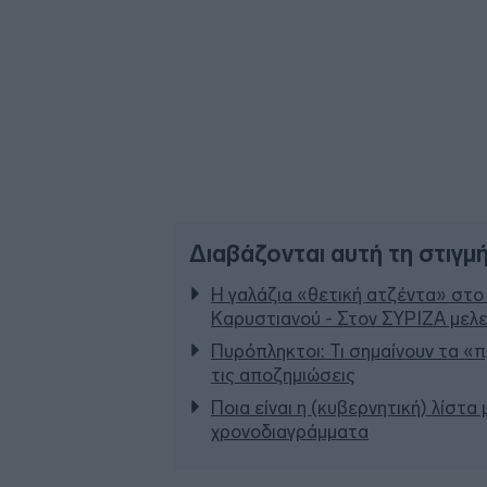
Διαβάζονται αυτή τη στιγμ
Η γαλάζια «θετική ατζέντα» στο
Καρυστιανού - Στον ΣΥΡΙΖΑ μελε
Πυρόπληκτοι: Τι σημαίνουν τα «πρ
τις αποζημιώσεις
Ποια είναι η (κυβερνητική) λίστα
χρονοδιαγράμματα