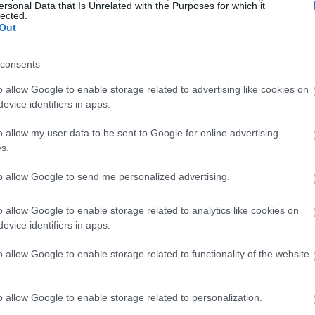
γιναν, μετά από σχετική εντολή του ΣτΕ.
ersonal Data that Is Unrelated with the Purposes for which it
14:31
lected.
Out
14:28
consents
o allow Google to enable storage related to advertising like cookies on
evice identifiers in apps.
14:11
o allow my user data to be sent to Google for online advertising
s.
14:05
to allow Google to send me personalized advertising.
o allow Google to enable storage related to analytics like cookies on
13:57
evice identifiers in apps.
o allow Google to enable storage related to functionality of the website
13:48
o allow Google to enable storage related to personalization.