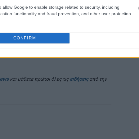
o allow Google to enable storage related to security, including
13:40
cation functionality and fraud prevention, and other user protection.
13:31
CONFIRM
τις αποφάσεις του.
13:16
News
και μάθετε πρώτοι όλες τις
ειδήσεις
από την