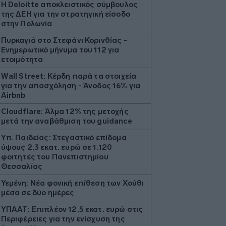
Η Deloitte αποκλειστικός σύμβουλος
της ΔΕΗ για την στρατηγική είσοδο
στην Πολωνία
Πυρκαγιά στο Στεφάνι Κορινθίας -
Ενημερωτικό μήνυμα του 112 για
ετοιμότητα
Wall Street: Κέρδη παρά τα στοιχεία
για την απασχόληση - Άνοδος 16% για
Airbnb
Cloudflare: Άλμα 12% της μετοχής
μετά την αναβάθμιση του guidance
Υπ. Παιδείας: Στεγαστικό επίδομα
ύψους 2,3 εκατ. ευρώ σε 1.120
φοιτητές του Πανεπιστημίου
Θεσσαλίας
Υεμένη: Νέα φονική επίθεση των Χούθι
μέσα σε δύο ημέρες
ΥΠΑΑΤ: Επιπλέον 12,5 εκατ. ευρώ στις
Περιφέρειες για την ενίσχυση της