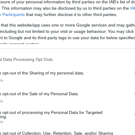
losure of your personal information by third parties on the IAB’s list of
. This information may also be disclosed by us to third parties on the
IA
15:12
Participants
that may further disclose it to other third parties.
 that this website/app uses one or more Google services and may gath
ου προβλέπονται από το ειδικό
15:04
including but not limited to your visit or usage behaviour. You may click 
, το οποίο αποσκοπεί στη διαφύλαξη και
 to Google and its third-party tags to use your data for below specifi
τήρα της, δεν περιλαμβάνονται
ogle consent section.
στηκε το Σωματείο ότι η χρήση ακινήτων
15:01
l Data Processing Opt Outs
στικών καταλυμάτων μέσω του συστήματος
 και ως εκ τούτου πρέπει να σφραγιστούν
o opt-out of the Sharing of my personal data.
14:54
χρήσεις στην περιοχή είναι αυτή της
In
o opt-out of the Sale of my Personal Data.
14:47
In
δρο Χρήστο Ντουχάνη και εισηγητή τον
κουρα, καλείται να αποφανθεί εάν
to opt-out of processing my Personal Data for Targeted
ing.
απέρριψε τα αιτήματα σφράγισης με βάση
In
14:35
κινήτων και της πραγματικής χρήσης επ'
o opt-out of Collection, Use, Retention, Sale, and/or Sharing