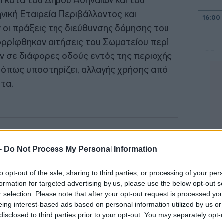
ι κατά του Δήμου Αθηναίων και του
νική Εταιρεία Περιβάλλοντος και
16:00
 οι πράξεις της διεύθυνσης δόμησης του
ορρίφθηκαν αιτήσεις του Σωματείου περί
15:50
ν σε διάφορες οδούς εντός της περιοχής
 όπως υποστηρίζει, αλλαγής χρήσης από
τα.
15:39
15:30
 -
Do Not Process My Personal Information
15:28
to opt-out of the sale, sharing to third parties, or processing of your per
formation for targeted advertising by us, please use the below opt-out s
r selection. Please note that after your opt-out request is processed y
15:24
eing interest-based ads based on personal information utilized by us or
disclosed to third parties prior to your opt-out. You may separately opt-