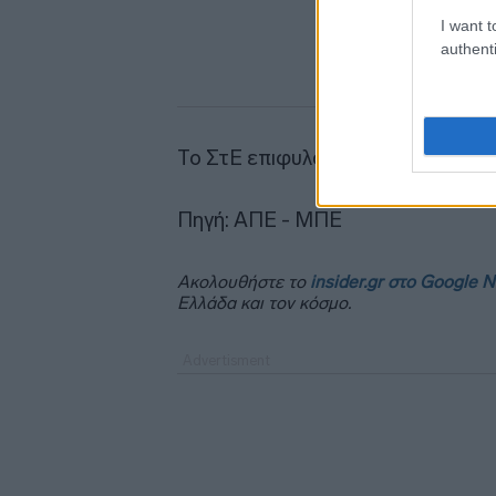
I want t
authenti
Το ΣτΕ επιφυλάχθηκε να εκδώσει 
Πηγή: ΑΠΕ - ΜΠΕ
Ακολουθήστε το
insider.gr στο Google 
Ελλάδα και τον κόσμο.