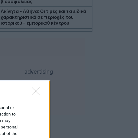
βιοασφάλειας
Ακίνητα - Αθήνα: Οι τιμές και τα ειδικά
χαρακτηριστικά σε περιοχές του
ιστορικού - εμπορικού κέντρου
ΗΠΑ: Χάθηκαν 23.000 θέσεις εργασίας
τον Ιούλιο - Σημάδια επιδείνωσης στην
αγορά εργασίας
Διεθνή μέσα της Ιταλίας
ανακαλύπτουν τη διαχρονική γοητεία
της Σύρου
Τραμπ: Τα επιτόκια πρέπει να
μειωθούν, αλλά δεν εξαρτάται
αποκλειστικά από τον Γουόρς
ΙΣΑ: Έκκληση για εντατικοποίηση
μέτρων κατά των κουνουπιών λόγω
sonal or
αυξημένης κυκλοφορίας του ιού
ection to
Δυτικού Νείλου στην Αττική
ou may
Σε κατάσταση κινητοποίησης Red
 personal
Code αύριο Κρήτη, Χίος, Σάμος και
out of the