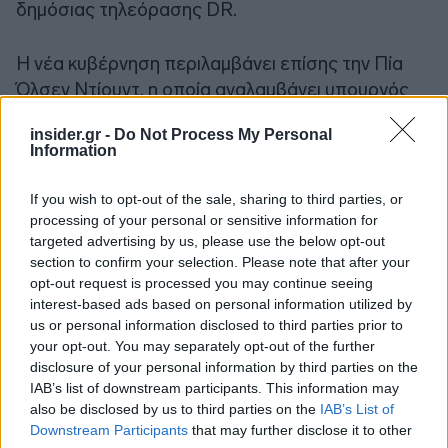
δημόσιας τηλεόρασης DR.
Η νέα κυβέρνηση περιλαμβάνει επίσης την Πία
Όλσεν Ντίουντ, η οποία αναλαμβάνει υπουργός
Οικονομίας και Εσωτερικών, ενώ ο Γέπε Μπρους
insider.gr -
Do Not Process My Personal
αναλαμβάνει υπουργός Άμυνας.
Information
Ο Μάρτιν Λίντεγκαρντ αναλαμβάνει υπουργός για
If you wish to opt-out of the sale, sharing to third parties, or
τις Επιχειρήσεις και την Ανταγωνιστικότητα, η
processing of your personal or sensitive information for
targeted advertising by us, please use the below opt-out
Κριστίνα 'Εγκελουντ υπουργός Έρευνας,
section to confirm your selection. Please note that after your
Παιδείας και Ψηφιακής Πολιτικής, η Σαμίρα Νάβα
opt-out request is processed you may continue seeing
υπουργός για το Κλίμα, την Ενέργεια και τις
interest-based ads based on personal information utilized by
Υπηρεσίες Κοινής Ωφέλειας.
us or personal information disclosed to third parties prior to
your opt-out. You may separately opt-out of the further
disclosure of your personal information by third parties on the
IAB’s list of downstream participants. This information may
also be disclosed by us to third parties on the
IAB’s List of
Downstream Participants
that may further disclose it to other