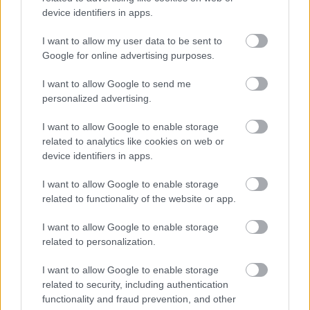
device identifiers in apps.
I want to allow my user data to be sent to
Google for online advertising purposes.
Χθες Τρίτη, η Φρέντερικσεν παρουσίασε ένα
I want to allow Google to send me
πολιτικό πρόγραμμα που υπόσχεται στήριξη των
personalized advertising.
οικογενειών που είναι αντιμέτωπες με την
I want to allow Google to enable storage
ακρίβεια ενώ δεσμεύθηκε να συνεχίσει μια
related to analytics like cookies on web or
περιοριστική μεταναστευτική πολιτική.
device identifiers in apps.
I want to allow Google to enable storage
Στις εκλογές του Μαρτίου, οι Σοσιαλδημοκράτες
related to functionality of the website or app.
κατέγραψαν το πιο χαμηλό ποσοστό τους από το
1903, όμως παρέμειναν μακράν το πρώτο κόμμα
I want to allow Google to enable storage
related to personalization.
με 38 έδρες.
I want to allow Google to enable storage
Ούτε ο συνασπισμός της αριστεράς ούτε κι
related to security, including authentication
εκείνος της δεξιάς κατάφεραν να εξασφαλίσουν
functionality and fraud prevention, and other