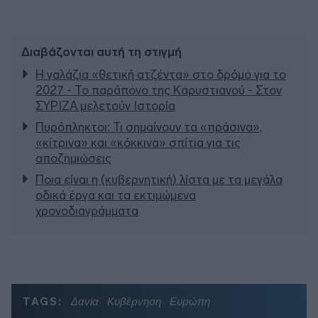
Διαβάζονται αυτή τη στιγμή
Η γαλάζια «θετική ατζέντα» στο δρόμο για το
2027 - Το παράπονο της Καρυστιανού - Στον
ΣΥΡΙΖΑ μελετούν Ιστορία
Πυρόπληκτοι: Τι σημαίνουν τα «πράσινα»,
«κίτρινα» και «κόκκινα» σπίτια για τις
αποζημιώσεις
Ποια είναι η (κυβερνητική) λίστα με τα μεγάλα
οδικά έργα και τα εκτιμώμενα
χρονοδιαγράμματα
TAGS:
Δανία
Κυβέρνηση
Ευρώπη