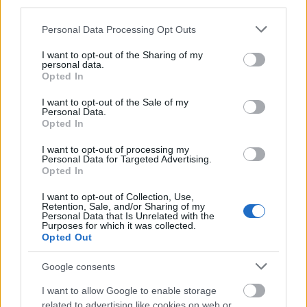
third parties.
Please note that this website/app uses one or more Google
Personal Data Processing Opt Outs
services and may gather and store information including but
not limited to your visit or usage behaviour. You may click to
I want to opt-out of the Sharing of my
personal data.
grant or deny consent to Google and its third-party tags to
Opted In
use your data for below specified purposes in below Google
consent section.
I want to opt-out of the Sale of my
Personal Data.
Opted In
I want to opt-out of processing my
Personal Data for Targeted Advertising.
Opted In
I want to opt-out of Collection, Use,
Retention, Sale, and/or Sharing of my
Personal Data that Is Unrelated with the
Purposes for which it was collected.
Opted Out
Google consents
I want to allow Google to enable storage
related to advertising like cookies on web or