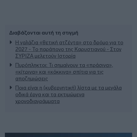
Διαβάζονται αυτή τη στιγμή
Η γαλάζια «θετική ατζέντα» στο δρόμο για το
2027 - Το παράπονο της Καρυστιανού - Στον
ΣΥΡΙΖΑ μελετούν Ιστορία
Πυρόπληκτοι: Τι σημαίνουν τα «πράσινα»,
«κίτρινα» και «κόκκινα» σπίτια για τις
αποζημιώσεις
Ποια είναι η (κυβερνητική) λίστα με τα μεγάλα
οδικά έργα και τα εκτιμώμενα
χρονοδιαγράμματα