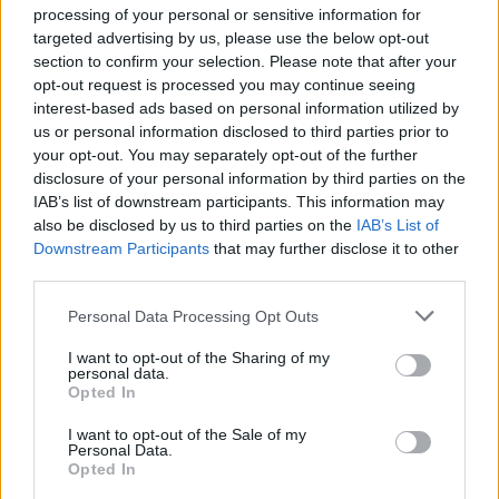
processing of your personal or sensitive information for
targeted advertising by us, please use the below opt-out
section to confirm your selection. Please note that after your
opt-out request is processed you may continue seeing
interest-based ads based on personal information utilized by
us or personal information disclosed to third parties prior to
your opt-out. You may separately opt-out of the further
disclosure of your personal information by third parties on the
Οι πολέμιοι της πρότασης εκφράζουν ανησυχία
IAB’s list of downstream participants. This information may
also be disclosed by us to third parties on the
IAB’s List of
για μια πιθανή ρήξη με την ΕΕ που θα προκαλούσε
Downstream Participants
that may further disclose it to other
η νομική επιβολή ορίου στη μετανάστευση, ενώ
third parties.
άλλοι υποστηρίζουν ότι η Ελβετία έχει ανάγκη από
Please note that this website/app uses one or more Google
Personal Data Processing Opt Outs
ειδικευμένους εργάτες.
services and may gather and store information including but
not limited to your visit or usage behaviour. You may click to
I want to opt-out of the Sharing of my
personal data.
Πηγή: ΑΠΕ-ΜΠΕ
grant or deny consent to Google and its third-party tags to
Opted In
use your data for below specified purposes in below Google
consent section.
I want to opt-out of the Sale of my
Personal Data.
Opted In