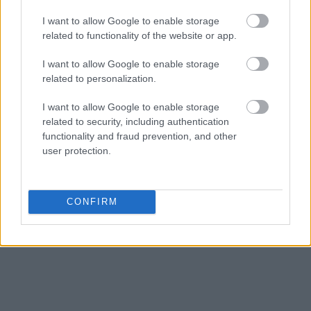
τους δαπάνες τα τελευταία χρόνια.
I want to allow Google to enable storage
related to functionality of the website or app.
Πηγή: ΑΠΕ-ΜΠΕ
I want to allow Google to enable storage
related to personalization.
Ακολουθήστε το
insider.gr στο Google News
και μάθετε
πρώτοι όλες τις
ειδήσεις
από την Ελλάδα και τον κόσμο.
I want to allow Google to enable storage
related to security, including authentication
functionality and fraud prevention, and other
user protection.
CONFIRM