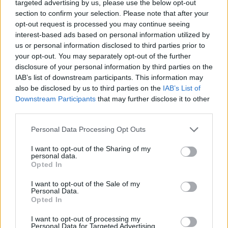
την πρόθεσή του να
επιταχύνει την παραγωγή
targeted advertising by us, please use the below opt-out
πυραύλων αναχαίτισης Arrow
.
section to confirm your selection. Please note that after your
opt-out request is processed you may continue seeing
interest-based ads based on personal information utilized by
Η ανακοίνωση του υπουργείου έρχεται μετά από
us or personal information disclosed to third parties prior to
ερωτηματικά που δημοσιεύτηκαν σε διεθνή μέσα
your opt-out. You may separately opt-out of the further
ενημέρωσης σχετικά με το απόθεμα συστημάτων
disclosure of your personal information by third parties on the
IAB’s list of downstream participants. This information may
αναχαίτισης του Ισραήλ, ιδίως στο πλαίσιο του
also be disclosed by us to third parties on the
IAB’s List of
πολέμου με το Ιράν από τις αρχές του έτους.
Downstream Participants
that may further disclose it to other
third parties.
Please note that this website/app uses one or more Google
Personal Data Processing Opt Outs
services and may gather and store information including but
not limited to your visit or usage behaviour. You may click to
I want to opt-out of the Sharing of my
personal data.
grant or deny consent to Google and its third-party tags to
Opted In
use your data for below specified purposes in below Google
consent section.
I want to opt-out of the Sale of my
Personal Data.
Opted In
I want to opt-out of processing my
Personal Data for Targeted Advertising.