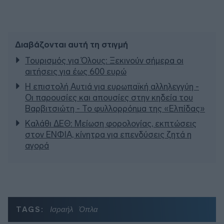
Διαβάζονται αυτή τη στιγμή
Τουρισμός για Όλους: Ξεκινούν σήμερα οι
αιτήσεις για έως 600 ευρώ
Η επιστολή Αυτιά για ευρωπαϊκή αλληλεγγύη -
Οι παρουσίες και απουσίες στην κηδεία του
Βαρβιτσιώτη - Το φυλλορρόημα της «Ελπίδας»
Καλάθι ΔΕΘ: Μείωση φορολογίας, εκπτώσεις
στον ΕΝΦΙΑ, κίνητρα για επενδύσεις ζητά η
αγορά
TAGS:
Ισραήλ
Όπλα