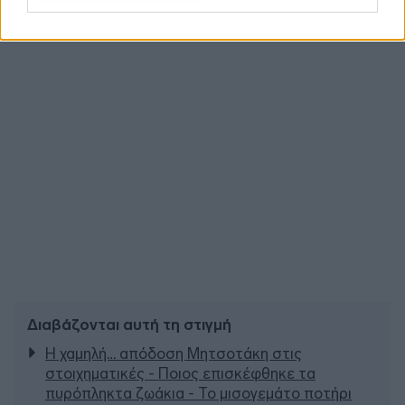
Διαβάζονται αυτή τη στιγμή
Η χαμηλή… απόδοση Μητσοτάκη στις
στοιχηματικές - Ποιος επισκέφθηκε τα
πυρόπληκτα ζωάκια - Το μισογεμάτο ποτήρι