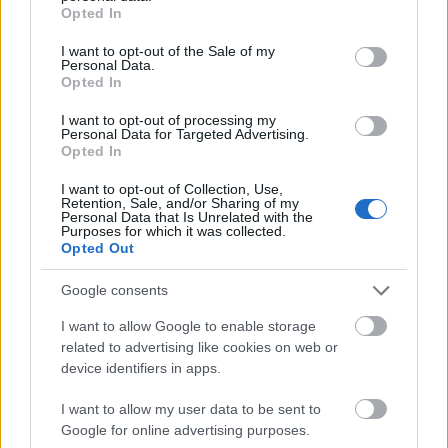
grant or deny consent to Google and its third-party tags to
και να απαιτήσουν τη συμμόρφωσή τους με την
Opted In
use your data for below specified purposes in below Google
Πράξη για τις Ψηφιακές Υπηρεσίες. Σε
consent section.
I want to opt-out of the Sale of my
περίπτωση μη συμμόρφωσης, ζητούν την επιβολή
Personal Data.
Opted In
κυρώσεων και προστίμων.
I want to opt-out of processing my
Personal Data for Targeted Advertising.
Πηγή: ΑΠΕ-ΜΠΕ
Opted In
I want to opt-out of Collection, Use,
Retention, Sale, and/or Sharing of my
Personal Data that Is Unrelated with the
Purposes for which it was collected.
Opted Out
Google consents
I want to allow Google to enable storage
related to advertising like cookies on web or
device identifiers in apps.
I want to allow my user data to be sent to
Google for online advertising purposes.