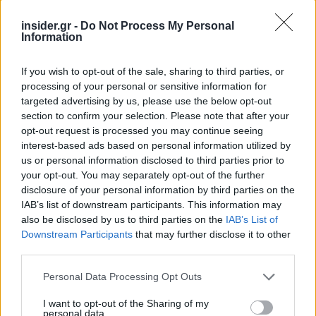
insider.gr -
Do Not Process My Personal
Information
If you wish to opt-out of the sale, sharing to third parties, or
processing of your personal or sensitive information for
targeted advertising by us, please use the below opt-out
section to confirm your selection. Please note that after your
opt-out request is processed you may continue seeing
interest-based ads based on personal information utilized by
us or personal information disclosed to third parties prior to
your opt-out. You may separately opt-out of the further
disclosure of your personal information by third parties on the
IAB’s list of downstream participants. This information may
also be disclosed by us to third parties on the
IAB’s List of
Downstream Participants
that may further disclose it to other
third parties.
Οι ενώσεις καταναλωτών καλούν την Ευρωπαϊκή
Επιτροπή και τους Εθνικούς Συντονιστές
Please note that this website/app uses one or more Google
Personal Data Processing Opt Outs
Ψηφιακών Υπηρεσιών να εξετάσουν άμεσα τα
services and may gather and store information including but
not limited to your visit or usage behaviour. You may click to
I want to opt-out of the Sharing of my
μέτρα που έχουν λάβει οι Meta, TikTok και Google
personal data.