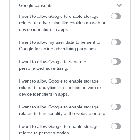
Google consents
I want to allow Google to enable storage
related to advertising like cookies on web or
device identifiers in apps.
I want to allow my user data to be sent to
Google for online advertising purposes.
I want to allow Google to send me
personalized advertising.
I want to allow Google to enable storage
Διαβάζονται αυτή τη στιγμή
related to analytics like cookies on web or
Τράπεζες: Στα 55,5 εκατ. ευρώ ο λογαριασμός
device identifiers in apps.
από τα δάνεια του ν. Κατσέλη
I want to allow Google to enable storage
Νέο Χωροταξικό Τουρισμού: Οι νέες «κόκκινες
related to functionality of the website or app.
γραμμές» για το περιβάλλον και τι αλλάζει σε
ξενοδοχεία, νησιά και επενδύσεις
I want to allow Google to enable storage
Τα ανοιχτά μέτωπα για την ενίσχυση της
related to personalization.