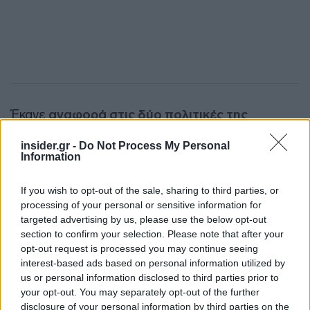
Έκανε
αναφορά στις δύο πολιτικές της
κυβέρνησης ΣΥΡΙΖΑ που ανέτρεψε η ΝΔ
.
insider.gr -
Do Not Process My Personal
«Είχαμε νομοθετήσει 1 δισ. για την 13η σύνταξη. Η
Information
ΝΔ το πήρε πίσω αλλά εκείνοι ψήφισαν ξανά τον
Κυριάκο Μητσοτάκη. Το δεύτερο ήταν ότι
If you wish to opt-out of the sale, sharing to third parties, or
νομοθετήσαμε την σταδιακή εισαγωγή σε κάποιες
processing of your personal or sensitive information for
targeted advertising by us, please use the below opt-out
σχολές δίχως εξετάσεις, αλλά το κατάργησε η
section to confirm your selection. Please note that after your
κυβέρνηση».
opt-out request is processed you may continue seeing
interest-based ads based on personal information utilized by
Πρότεινε τέλος οι νέοι «να οργανώσουν ένα
us or personal information disclosed to third parties prior to
your opt-out. You may separately opt-out of the further
κίνημα για την υπεράσπιση του δικαιώματος και
disclosure of your personal information by third parties on the