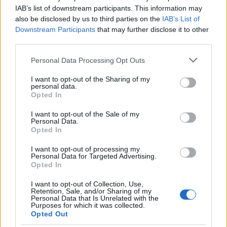
της ανάγκης οι νέοι να πάνε στην κάλπη. Οι
IAB’s list of downstream participants. This information may
ημερομηνίες των εκλογών ορίζονται μέσα στην
also be disclosed by us to third parties on the
IAB’s List of
σεζόν που δουλεύουν χιλιάδες νέοι. Μία σοβαρή
Downstream Participants
that may further disclose it to other
third parties.
προσπάθεια είναι να αντιμετωπιστεί η αδικία αυτή
και να βρεθεί ένας τρόπος να ψηφίζουν».
Please note that this website/app uses one or more Google
Personal Data Processing Opt Outs
Σημείωσε ότι
η κυβέρνηση βρήκε τρόπο να
services and may gather and store information including but
not limited to your visit or usage behaviour. You may click to
I want to opt-out of the Sharing of my
ψηφίζουν οι Έλληνες του εξωτερικού αλλά δεν
personal data.
grant or deny consent to Google and its third-party tags to
έχει βρει τρόπο να ψηφίζουν οι νέοι που στις
Opted In
use your data for below specified purposes in below Google
εκλογές λόγω δουλειάς είναι μακριά από τα
consent section.
I want to opt-out of the Sale of my
σπίτια τους»
.
Personal Data.
Opted In
Ακολουθήστε το
insider.gr στο Google News
και μάθετε
I want to opt-out of processing my
Personal Data for Targeted Advertising.
πρώτοι όλες τις
ειδήσεις
από την Ελλάδα και τον κόσμο.
Opted In
I want to opt-out of Collection, Use,
Retention, Sale, and/or Sharing of my
Personal Data that Is Unrelated with the
Purposes for which it was collected.
Opted Out