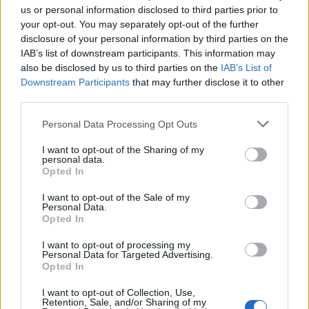
us or personal information disclosed to third parties prior to
your opt-out. You may separately opt-out of the further
disclosure of your personal information by third parties on the
IAB’s list of downstream participants. This information may
also be disclosed by us to third parties on the
IAB’s List of
Downstream Participants
that may further disclose it to other
third parties.
Please note that this website/app uses one or more Google
Personal Data Processing Opt Outs
services and may gather and store information including but
Πηγή: ΑΠΕ-ΜΠΕ
not limited to your visit or usage behaviour. You may click to
I want to opt-out of the Sharing of my
personal data.
grant or deny consent to Google and its third-party tags to
Opted In
use your data for below specified purposes in below Google
Ακολουθήστε το
insider.gr στο Google News
και μάθετε
consent section.
πρώτοι όλες τις
ειδήσεις
από την Ελλάδα και τον κόσμο.
I want to opt-out of the Sale of my
Personal Data.
Opted In
I want to opt-out of processing my
Personal Data for Targeted Advertising.
Opted In
I want to opt-out of Collection, Use,
Retention, Sale, and/or Sharing of my