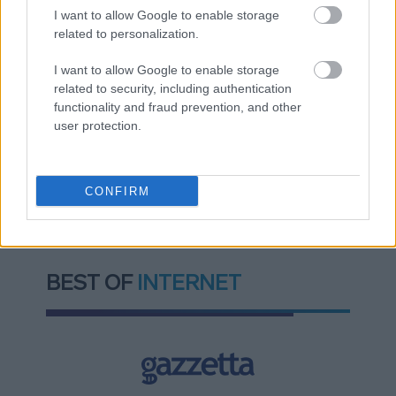
κυβερνοεπιθέσεων με AI
I want to allow Google to enable storage
related to personalization.
I want to allow Google to enable storage
related to security, including authentication
functionality and fraud prevention, and other
user protection.
TAGS:
Δημήτρης Παπαστεργίου
Υπουργείο Ψηφιακής Διακυβέρνησης
Νέα Δημοκρατία (ΝΔ)
CONFIRM
BEST OF
INTERNET