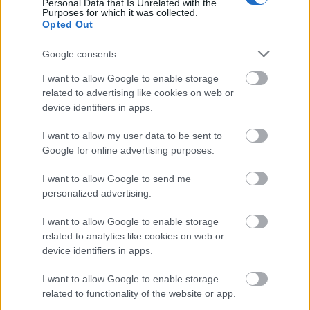
Personal Data that Is Unrelated with the
Purposes for which it was collected.
Opted Out
Google consents
I want to allow Google to enable storage
related to advertising like cookies on web or
device identifiers in apps.
I want to allow my user data to be sent to
Google for online advertising purposes.
Διαβάζονται αυτή τη στιγμή
I want to allow Google to send me
Η χώρα που ζει το δημογραφικό μας μέλλον
personalized advertising.
προβλέπεται να χάσει το 30% του πληθυσμού
της μέχρι το 2070
I want to allow Google to enable storage
related to analytics like cookies on web or
Ακαθάριστα οικόπεδα: Τι γίνεται όταν ο
device identifiers in apps.
ιδιοκτήτης δεν τα καθαρίσει - Πώς κινούνται
δήμοι και ΠΣ, ποιος πληρώνει τον λογαριασμό
I want to allow Google to enable storage
Η επίθεση στη Hugging Face σηματοδοτεί την
related to functionality of the website or app.
έναρξη μιας επικίνδυνης εποχής