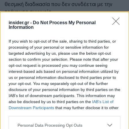
θεσμική διαδικασία που δεν συνδέεται με την
τρέχουσα συγκυρία.
insider.gr -
Do Not Process My Personal
Information
If you wish to opt-out of the sale, sharing to third parties, or
processing of your personal or sensitive information for
targeted advertising by us, please use the below opt-out
section to confirm your selection. Please note that after your
opt-out request is processed you may continue seeing
interest-based ads based on personal information utilized by
us or personal information disclosed to third parties prior to
your opt-out. You may separately opt-out of the further
disclosure of your personal information by third parties on the
IAB’s list of downstream participants. This information may
also be disclosed by us to third parties on the
IAB’s List of
Downstream Participants
that may further disclose it to other
third parties.
Please note that this website/app uses one or more Google
Personal Data Processing Opt Outs