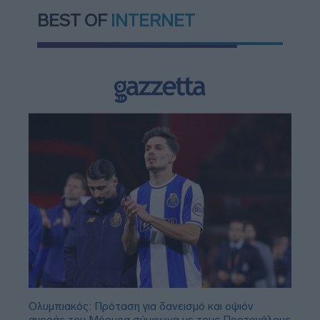
BEST OF
INTERNET
Ολυμπιακός: Πρόταση για δανεισμό και οψιόν
αγοράς του Μόουρα σύμφωνα με τους Πορτογάλους