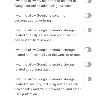
I want to allow my user data to be sent to
υπό τον πρύτανη του Πανεπιστημίου Πειραιώς,
Google for online advertising purposes.
εξετάζει διεθνή μοντέλα και καλές πρακτικές, ενώ
I want to allow Google to send me
οι τελικές εισηγήσεις αναμένονται μετά από
personalized advertising.
εξαντλητική διαβούλευση.
I want to allow Google to enable storage
Παράλληλα, ξεκαθάρισε ότι οποιεσδήποτε
related to analytics like cookies on web or
device identifiers in apps.
αλλαγές δεν θα επηρεάσουν τους μαθητές που
βρίσκονται ήδη στο Λύκειο και στο Γυμνάσιο.
I want to allow Google to enable storage
related to functionality of the website or app.
I want to allow Google to enable storage
related to personalization.
I want to allow Google to enable storage
related to security, including authentication
functionality and fraud prevention, and other
user protection.