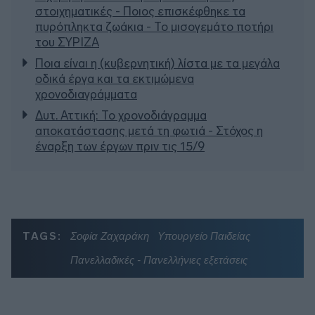
στοιχηματικές - Ποιος επισκέφθηκε τα
πυρόπληκτα ζωάκια - Το μισογεμάτο ποτήρι
του ΣΥΡΙΖΑ
Ποια είναι η (κυβερνητική) λίστα με τα μεγάλα
οδικά έργα και τα εκτιμώμενα
χρονοδιαγράμματα
Δυτ. Αττική: Το χρονοδιάγραμμα
αποκατάστασης μετά τη φωτιά - Στόχος η
έναρξη των έργων πριν τις 15/9
TAGS:
Σοφία Ζαχαράκη
Υπουργείο Παιδείας
Πανελλαδικές - Πανελλήνιες εξετάσεις