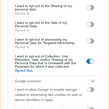
services and may gather and store information including but
not limited to your visit or usage behaviour. You may click to
I want to opt-out of the Sharing of my
personal data.
grant or deny consent to Google and its third-party tags to
Opted In
use your data for below specified purposes in below Google
consent section.
I want to opt-out of the Sale of my
Personal Data.
Opted In
I want to opt-out of processing my
Personal Data for Targeted Advertising.
Opted In
I want to opt-out of Collection, Use,
Retention, Sale, and/or Sharing of my
Personal Data that Is Unrelated with the
Purposes for which it was collected.
Όπως είπε, εξετάζονται σενάρια που
Opted Out
περιλαμβάνουν ενίσχυση του ρόλου των βαθμών
όλων των τάξεων του Λυκείου και όχι μόνο της Γ΄
Google consents
Λυκείου, με στόχο να αποκατασταθεί η
I want to allow Google to enable storage
εκπαιδευτική αξία και των τριών τάξεων.
related to advertising like cookies on web or
device identifiers in apps.
Η Υπουργός σημείωσε ότι η αρμόδια επιτροπή,