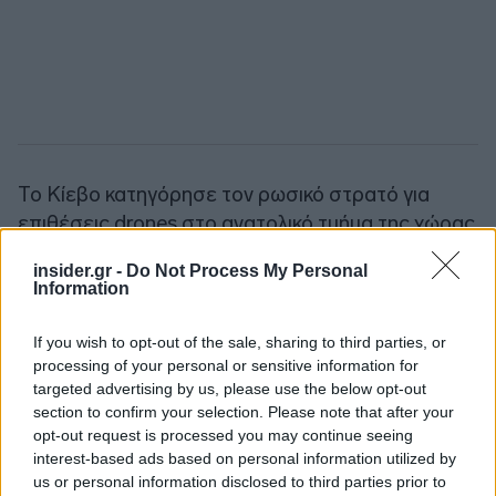
Το Κίεβο κατηγόρησε τον ρωσικό στρατό για
επιθέσεις drones στο ανατολικό τμήμα της χώρας
κι η Μόσχα τον ουκρανικό στρατό για επιθέσεις
insider.gr -
Do Not Process My Personal
στην περιφέρεια Μπιέλγκοροντ.
Information
Πηγή: ΑΠΕ-ΜΠΕ
If you wish to opt-out of the sale, sharing to third parties, or
processing of your personal or sensitive information for
targeted advertising by us, please use the below opt-out
Ακολουθήστε το
insider.gr στο Google News
και μάθετε
section to confirm your selection. Please note that after your
πρώτοι όλες τις
ειδήσεις
από την Ελλάδα και τον κόσμο.
opt-out request is processed you may continue seeing
interest-based ads based on personal information utilized by
us or personal information disclosed to third parties prior to