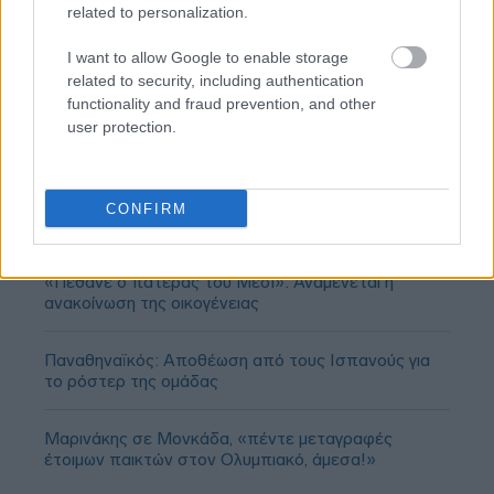
related to personalization.
I want to allow Google to enable storage
related to security, including authentication
functionality and fraud prevention, and other
user protection.
CONFIRM
«Πέθανε ο πατέρας του Μέσι»: Αναμένεται η
ανακοίνωση της οικογένειας
Παναθηναϊκός: Αποθέωση από τους Ισπανούς για
το ρόστερ της ομάδας
Μαρινάκης σε Μονκάδα, «πέντε μεταγραφές
έτοιμων παικτών στον Ολυμπιακό, άμεσα!»