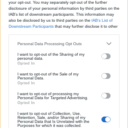
your opt-out. You may separately opt-out of the further
disclosure of your personal information by third parties on the
IAB’s list of downstream participants. This information may
also be disclosed by us to third parties on the
IAB’s List of
Downstream Participants
that may further disclose it to other
third parties.
Please note that this website/app uses one or more Google
Personal Data Processing Opt Outs
services and may gather and store information including but
not limited to your visit or usage behaviour. You may click to
I want to opt-out of the Sharing of my
personal data.
grant or deny consent to Google and its third-party tags to
Opted In
use your data for below specified purposes in below Google
consent section.
I want to opt-out of the Sale of my
Personal Data.
Opted In
I want to opt-out of processing my
Διαβάζονται αυτή τη στιγμή
Personal Data for Targeted Advertising.
Opted In
Τράπεζες: Στα 55,5 εκατ. ευρώ ο λογαριασμός
από τα δάνεια του ν. Κατσέλη
I want to opt-out of Collection, Use,
Retention, Sale, and/or Sharing of my
Νέο Χωροταξικό Τουρισμού: Οι νέες «κόκκινες
Personal Data that Is Unrelated with the
Purposes for which it was collected.
γραμμές» για το περιβάλλον και τι αλλάζει σε