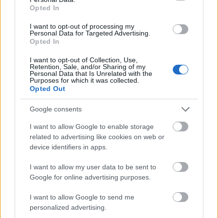
Μέση Ανατολή
Opted In
I want to opt-out of processing my
Personal Data for Targeted Advertising.
Όπως επισημαίνει η διοίκηση, η εταιρεία
Opted In
παρακολουθεί συστηματικά τις διεθνείς και
I want to opt-out of Collection, Use,
εγχώριες οικονομικές εξελίξεις
Retention, Sale, and/or Sharing of my
συμπεριλαμβανομένου και του πρόσφατου
Personal Data that Is Unrelated with the
Purposes for which it was collected.
πολέμου στον Περσικό κόλπο, αξιολογώντας
Opted Out
τυχόν επιπτώσεις στις αγορές και στη ζήτηση για
Google consents
τα προϊόντα της.
I want to allow Google to enable storage
related to advertising like cookies on web or
device identifiers in apps.
I want to allow my user data to be sent to
Google for online advertising purposes.
I want to allow Google to send me
personalized advertising.