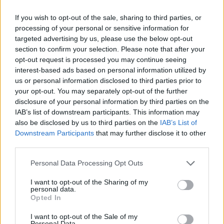
όρο 316 άτομα από 307 άτομα το 2024, ενώ η
Apivita έχει λάβει κρατική επιχορήγηση ποσού
If you wish to opt-out of the sale, sharing to third parties, or
processing of your personal or sensitive information for
ύψους 2.392.626 ευρώ με βάσει τον νόμο
targeted advertising by us, please use the below opt-out
3299/2004 για την ανέγερση του εργοστασίου
section to confirm your selection. Please note that after your
της, την οποία έχει κρατήσει σύμφωνα με τον
opt-out request is processed you may continue seeing
νόμο στα αποθεματικά της. Το αποθεματικό αυτό
interest-based ads based on personal information utilized by
us or personal information disclosed to third parties prior to
δεν υπόκειται σε φορολογία εισοδήματος με την
your opt-out. You may separately opt-out of the further
προϋπόθεση ότι θα μείνει αμετάβλητο και δεν θα
disclosure of your personal information by third parties on the
διανεμηθεί ή κεφαλαιοποιηθεί πριν περάσουν
IAB’s list of downstream participants. This information may
δέκα χρόνια από το χρόνο του σχηματισμού του.
also be disclosed by us to third parties on the
IAB’s List of
Downstream Participants
that may further disclose it to other
Το παραπάνω ποσό έχει μειωθεί κατά 131.140
third parties.
ευρώ από τα δεδομένα του 2015 λόγω της
απόφασης του Υπουργείου Οικονομίας και
Please note that this website/app uses one or more Google
Personal Data Processing Opt Outs
services and may gather and store information including but
Ανάπτυξης με αρ. Πρωτ. 140187/ΔΒΠ2387 με την
not limited to your visit or usage behaviour. You may click to
I want to opt-out of the Sharing of my
ολοκλήρωση και εκκαθάριση του.
personal data.
grant or deny consent to Google and its third-party tags to
Opted In
use your data for below specified purposes in below Google
consent section.
Παρακολουθεί τις εξελίξεις στη
I want to opt-out of the Sale of my
Personal Data.