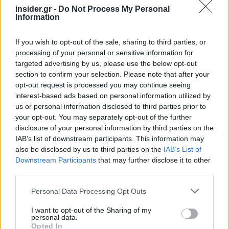
σοβαρά ζητήματα και πολιτικές πράξεις πάνω
insider.gr -
Do Not Process My Personal
Information
στις οποίες μπορεί να το κάνει. Βρίσκομαι
άλλωστε συνεχώς εκτεθειμένος στη δημόσια
If you wish to opt-out of the sale, sharing to third parties, or
κριτική με σειρά ενεργειών και δηλώσεών μου.
processing of your personal or sensitive information for
targeted advertising by us, please use the below opt-out
Αν κάποιοι θέλουν τόσο πολύ να με πλήξουν ή να
section to confirm your selection. Please note that after your
με μειώσουν πολιτικά, ας το κάνουν πάνω στο
opt-out request is processed you may continue seeing
interest-based ads based on personal information utilized by
έργο και στις πράξεις μου. Εκτός αν εκεί δεν
us or personal information disclosed to third parties prior to
υπάρχει κάτι ουσιαστικό να πουν και γι' αυτό
your opt-out. You may separately opt-out of the further
καταφεύγουν σε φήμες, ψεύτικες εικόνες και
disclosure of your personal information by third parties on the
προσωπικές επιθέσεις.
IAB’s list of downstream participants. This information may
also be disclosed by us to third parties on the
IAB’s List of
Downstream Participants
that may further disclose it to other
third parties.
Please note that this website/app uses one or more Google
Personal Data Processing Opt Outs
services and may gather and store information including but
not limited to your visit or usage behaviour. You may click to
I want to opt-out of the Sharing of my
personal data.
grant or deny consent to Google and its third-party tags to
Opted In