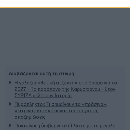
Διαβάζονται αυτή τη στιγμή
Η γαλάζια «θετική ατζέντα» στο δρόμο για το
2027 - Το παράπονο της Καρυστιανού - Στον
ΣΥΡΙΖΑ μελετούν Ιστορία
Πυρόπληκτοι: Τι σημαίνουν τα «πράσινα»,
«κίτρινα» και «κόκκινα» σπίτια για τις
αποζημιώσεις
Ποια είναι η (κυβερνητική) λίστα με τα μεγάλα