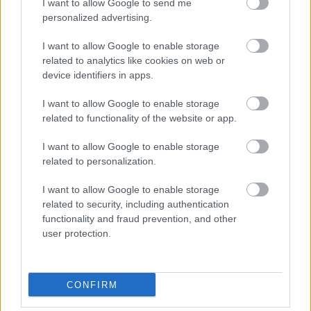
I want to allow Google to send me
personalized advertising.
Το να μετατρέπεται μία ψεύτικη ή αμφιλεγόμενη
I want to allow Google to enable storage
related to analytics like cookies on web or
φωτογραφία σε δήθεν "σκάνδαλο" μόνο και μόνο
device identifiers in apps.
επειδή βολεύει πολιτικά κάποιους, δείχνει ότι
τελικά δεν τους ενδιαφέρει ούτε η αλήθεια ούτε η
I want to allow Google to enable storage
ουσία, απλώς ψάχνουν απεγνωσμένα κάτι για να
related to functionality of the website or app.
πιαστούν. Και επιτέλους θα το ξαναπώ αφήστε
I want to allow Google to enable storage
την τοξικότητα έξω από την πολιτική μας ζωή».
related to personalization.
I want to allow Google to enable storage
Ακολουθήστε το
insider.gr στο Google News
και μάθετε
related to security, including authentication
πρώτοι όλες τις
ειδήσεις
από την Ελλάδα και τον κόσμο.
functionality and fraud prevention, and other
user protection.
CONFIRM