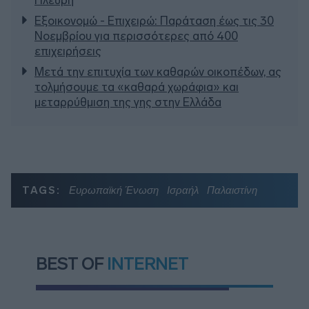
Εξοικονομώ - Επιχειρώ: Παράταση έως τις 30
Νοεμβρίου για περισσότερες από 400
επιχειρήσεις
Μετά την επιτυχία των καθαρών οικοπέδων, ας
τολμήσουμε τα «καθαρά χωράφια» και
μεταρρύθμιση της γης στην Ελλάδα
TAGS:
Ευρωπαϊκή Ένωση
Ισραήλ
Παλαιστίνη
BEST OF
INTERNET