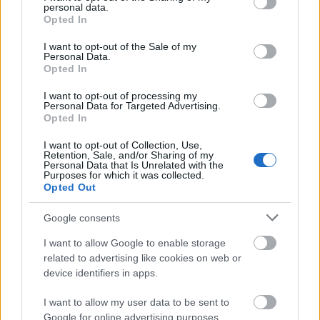
personal data.
grant or deny consent to Google and its third-party tags to
Opted In
use your data for below specified purposes in below Google
«Δεν θα ήταν και πολύ σώφρον να δώσουμε στην
consent section.
I want to opt-out of the Sale of my
Ρωσία το δικαίωμα να ορίσει έναν
Personal Data.
διαπραγματευτή εξ ονόματός μας», συνέχισε.
Opted In
I want to opt-out of processing my
Οταν ερωτήθηκε το Σάββατο σχετικά με τον
Personal Data for Targeted Advertising.
Opted In
υποψήφιο που προτιμά για την επανέναρξη του
διαλόγου με τους Ευρωπαίους, ο Πούτιν είπε ότι
I want to opt-out of Collection, Use,
Retention, Sale, and/or Sharing of my
«προσωπικά» θα προτιμούσε τον Γκέρχαρντ
Personal Data that Is Unrelated with the
Purposes for which it was collected.
Σρέντερ.
Opted Out
Google consents
Ο 82χρονος πρώην καγκελάριος, με ισχυρά
οικονομικά συμφέροντα εκ της συνεργασίας του
I want to allow Google to enable storage
με το Κρεμλίνο, έχει παραμείνει επί δύο δεκαετίες
related to advertising like cookies on web or
device identifiers in apps.
πιστό στήριγμα του Πούτιν. Η άρνησή του να
καταδικάσει την ρωσική εισβολή προκάλεσε την
I want to allow my user data to be sent to
κατακραυγή του Σοσιαλδημοκρατικού Κόμματος
Google for online advertising purposes.