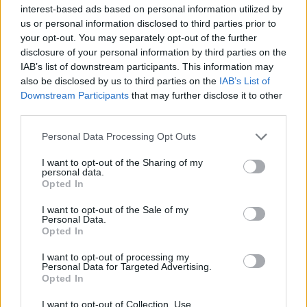
interest-based ads based on personal information utilized by
Ακολουθήστε το
insider.gr στο Google News
και μάθετε
us or personal information disclosed to third parties prior to
πρώτοι όλες τις
ειδήσεις
από την Ελλάδα και τον κόσμο.
your opt-out. You may separately opt-out of the further
disclosure of your personal information by third parties on the
IAB’s list of downstream participants. This information may
also be disclosed by us to third parties on the
IAB’s List of
Downstream Participants
that may further disclose it to other
third parties.
Please note that this website/app uses one or more Google
Personal Data Processing Opt Outs
services and may gather and store information including but
not limited to your visit or usage behaviour. You may click to
I want to opt-out of the Sharing of my
personal data.
grant or deny consent to Google and its third-party tags to
Opted In
use your data for below specified purposes in below Google
consent section.
I want to opt-out of the Sale of my
Personal Data.
Opted In
I want to opt-out of processing my
Personal Data for Targeted Advertising.
Opted In
Διαβάζονται αυτή τη στιγμή
I want to opt-out of Collection, Use,