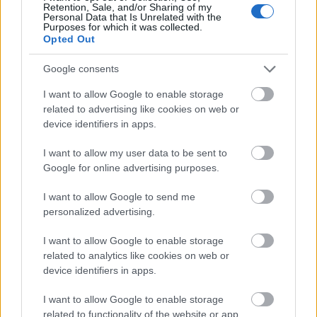
Retention, Sale, and/or Sharing of my
Personal Data that Is Unrelated with the
Η γαλάζια «θετική ατζέντα» στο δρόμο για το
Purposes for which it was collected.
2027 - Το παράπονο της Καρυστιανού - Στον
Opted Out
ΣΥΡΙΖΑ μελετούν Ιστορία
Google consents
Πυρόπληκτοι: Τι σημαίνουν τα «πράσινα»,
«κίτρινα» και «κόκκινα» σπίτια για τις
I want to allow Google to enable storage
αποζημιώσεις
related to advertising like cookies on web or
Ποια είναι η (κυβερνητική) λίστα με τα μεγάλα
device identifiers in apps.
οδικά έργα και τα εκτιμώμενα
I want to allow my user data to be sent to
χρονοδιαγράμματα
Google for online advertising purposes.
I want to allow Google to send me
personalized advertising.
I want to allow Google to enable storage
TAGS:
Πειραιάς
ΟΛΠ
Λιμενικό
related to analytics like cookies on web or
device identifiers in apps.
I want to allow Google to enable storage
related to functionality of the website or app.