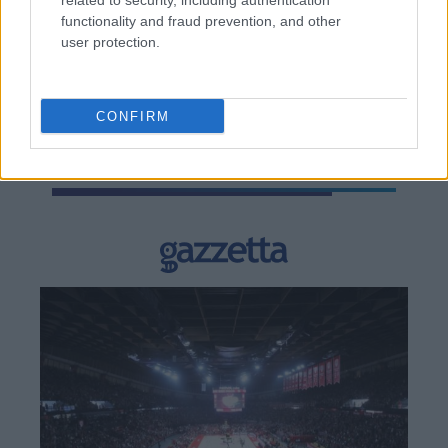
related to security, including authentication
functionality and fraud prevention, and other
user protection.
TAGS:
Λονδίνο
CONFIRM
BEST OF
INTERNET