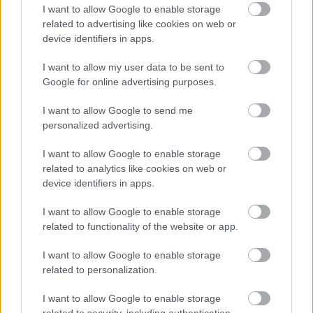
I want to allow Google to enable storage
related to advertising like cookies on web or
device identifiers in apps.
I want to allow my user data to be sent to
Google for online advertising purposes.
Διαβάζονται αυτή τη στιγμή
I want to allow Google to send me
Η γαλάζια «θετική ατζέντα» στο δρόμο για το
personalized advertising.
2027 - Το παράπονο της Καρυστιανού - Στον
I want to allow Google to enable storage
ΣΥΡΙΖΑ μελετούν Ιστορία
related to analytics like cookies on web or
Πυρόπληκτοι: Τι σημαίνουν τα «πράσινα»,
device identifiers in apps.
«κίτρινα» και «κόκκινα» σπίτια για τις
αποζημιώσεις
I want to allow Google to enable storage
related to functionality of the website or app.
Ποια είναι η (κυβερνητική) λίστα με τα μεγάλα
οδικά έργα και τα εκτιμώμενα
I want to allow Google to enable storage
χρονοδιαγράμματα
related to personalization.
I want to allow Google to enable storage