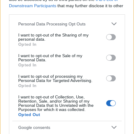
Downstream Participants
that may further disclose it to other
third parties.
Please note that this website/app uses one or more Google
Personal Data Processing Opt Outs
services and may gather and store information including but
not limited to your visit or usage behaviour. You may click to
I want to opt-out of the Sharing of my
personal data.
grant or deny consent to Google and its third-party tags to
Opted In
use your data for below specified purposes in below Google
Ακολουθήστε το
insider.gr στο Google News
και μάθετε
consent section.
I want to opt-out of the Sale of my
πρώτοι όλες τις
ειδήσεις
από την Ελλάδα και τον κόσμο.
Personal Data.
Opted In
I want to opt-out of processing my
Personal Data for Targeted Advertising.
Opted In
I want to opt-out of Collection, Use,
Retention, Sale, and/or Sharing of my
Personal Data that Is Unrelated with the
Purposes for which it was collected.
Opted Out
Google consents