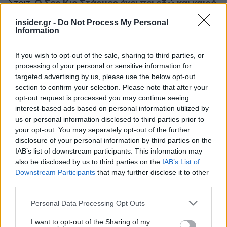
Στριτ.
Ο Σερ Κιρ Στάρμερ έχει πει εδώ και καιρό
πως δεν προτίθεται να φέρει εμπόδια αν
insider.gr -
Do Not Process My Personal
τελικά υπάρξει συμφωνία της Ελλάδος με το
Information
Βρετανικό Μουσείο
.
If you wish to opt-out of the sale, sharing to third parties, or
processing of your personal or sensitive information for
Πηγή: ΑΠΕ - ΜΠΕ
targeted advertising by us, please use the below opt-out
section to confirm your selection. Please note that after your
opt-out request is processed you may continue seeing
interest-based ads based on personal information utilized by
us or personal information disclosed to third parties prior to
your opt-out. You may separately opt-out of the further
disclosure of your personal information by third parties on the
IAB’s list of downstream participants. This information may
also be disclosed by us to third parties on the
IAB’s List of
Downstream Participants
that may further disclose it to other
third parties.
Please note that this website/app uses one or more Google
Personal Data Processing Opt Outs
services and may gather and store information including but
not limited to your visit or usage behaviour. You may click to
I want to opt-out of the Sharing of my