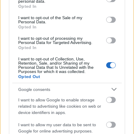
personal data.
grant or deny consent to Google and its third-party tags to
Opted In
use your data for below specified purposes in below Google
consent section.
I want to opt-out of the Sale of my
Personal Data.
Opted In
I want to opt-out of processing my
Personal Data for Targeted Advertising.
Opted In
I want to opt-out of Collection, Use,
Retention, Sale, and/or Sharing of my
Personal Data that Is Unrelated with the
Purposes for which it was collected.
Opted Out
Google consents
I want to allow Google to enable storage
related to advertising like cookies on web or
Ακολουθήστε το
insider.gr στο Google News
και μάθετε
device identifiers in apps.
πρώτοι όλες τις
ειδήσεις
από την Ελλάδα και τον κόσμο.
I want to allow my user data to be sent to
Google for online advertising purposes.