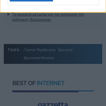
γραμμές» για το περιβάλλον και τι αλλάζει σε
ξενοδοχεία, νησιά και επενδύσεις
Τα ανοιχτά μέτωπα για την ενίσχυση της
ελληνικής βιομηχανίας
TAGS:
Γλυπτά Παρθενώνα
Βρετανία
Βρετανικό Μουσείο
BEST OF
INTERNET