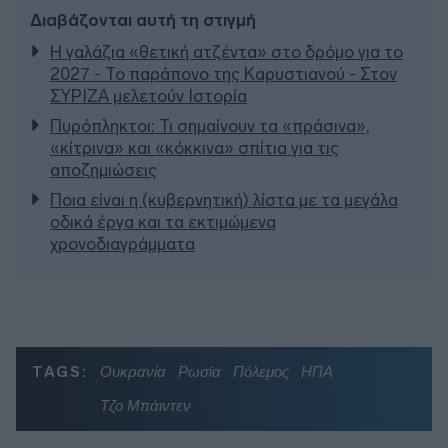
Διαβάζονται αυτή τη στιγμή
Η γαλάζια «θετική ατζέντα» στο δρόμο για το
2027 - Το παράπονο της Καρυστιανού - Στον
ΣΥΡΙΖΑ μελετούν Ιστορία
Πυρόπληκτοι: Τι σημαίνουν τα «πράσινα»,
«κίτρινα» και «κόκκινα» σπίτια για τις
αποζημιώσεις
Ποια είναι η (κυβερνητική) λίστα με τα μεγάλα
οδικά έργα και τα εκτιμώμενα
χρονοδιαγράμματα
TAGS:
Ουκρανία
Ρωσία
Πόλεμος
ΗΠΑ
Τζο Μπάιντεν